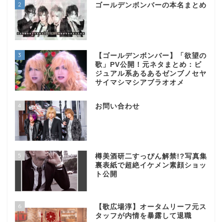
2
ゴールデンボンバーの本名まとめ
3
【ゴールデンボンバー】「欲望の
歌」PV公開！元ネタまとめ：ビ
ジュアル系あるあるゼンブノセヤ
サイマシマシアブラオオメ
4
お問い合わせ
5
樽美酒研二すっぴん解禁!?写真集
裏表紙で超絶イケメン素顔ショッ
ト公開
6
【歌広場淳】オータムリーフ元ス
タッフが内情を暴露して退職