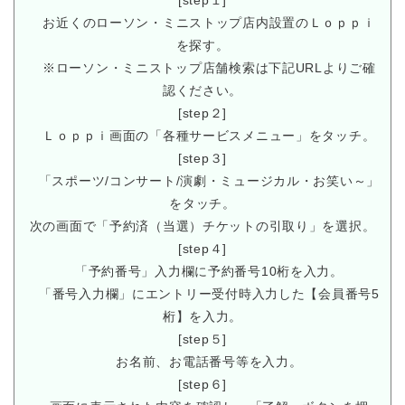
[step１]
お近くのローソン・ミニストップ店内設置のＬｏｐｐｉ
を探す。
※ローソン・ミニストップ店舗検索は下記URLよりご確
認ください。
[step２]
Ｌｏｐｐｉ画面の「各種サービスメニュー」をタッチ。
[step３]
「スポーツ/コンサート/演劇・ミュージカル・お笑い～」
をタッチ。
次の画面で「予約済（当選）チケットの引取り」を選択。
[step４]
「予約番号」入力欄に予約番号10桁を入力。
「番号入力欄」にエントリー受付時入力した【会員番号5
桁】を入力。
[step５]
お名前、お電話番号等を入力。
[step６]