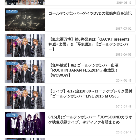
2019-08-19
ライブ
ゴールデンボンバーゲイツDVDの収録内容を追記
2017-03-02
ライブ
【氣志團万博】第6弾発表は「GACKT presents
神威♂楽園」＆「聖飢魔II」【ゴールデンボンバ
ー】
2015-06-09
ライブ
【無料放送】8/2 ゴールデンボンバー出演
「ROCK IN JAPAN FES.2014」生放送！
【WOWOW】
2014-06-19
ライブ
【ライブ】4/17(金)10:00～ローチケプレリク受付
「ゴールデンボンバーLIVE 2015 at USJ」
2015-04-18
ライブ
8/15(月)ゴールデンボンバー「JOYSOUNDカラオ
ケ映像収録ライブ」＠ディファ有明まとめ
2016-08-14