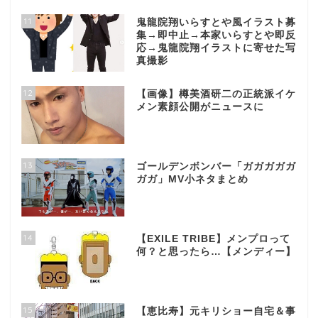
11
鬼龍院翔いらすとや風イラスト募
集→即中止→本家いらすとや即反
応→鬼龍院翔イラストに寄せた写
真撮影
12
【画像】樽美酒研二の正統派イケ
メン素顔公開がニュースに
13
ゴールデンボンバー「ガガガガガ
ガガ」MV小ネタまとめ
14
【EXILE TRIBE】メンプロって
何？と思ったら…【メンディー】
15
【恵比寿】元キリショー自宅＆事