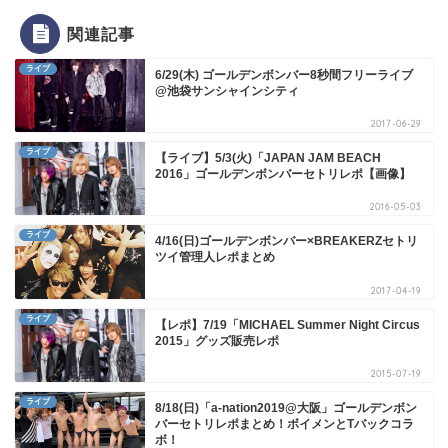
関連記事
ライブ
6/29(木) ゴールデンボンバー8秒間フリーライブ
@池袋サンシャインシティ
2017-06-29
ライブ
【ライブ】5/3(火)「JAPAN JAM BEACH
2016」ゴールデンボンバーセトリレポ【画像】
2016-05-03
ライブ
4/16(日)ゴールデンボンバー×BREAKERZセトリ
ツイ管理人レポまとめ
2017-04-19
ライブ
【レポ】7/19「MICHAEL Summer Night Circus
2015」グッズ販売レポ
2015-07-19
ライブ
8/18(日)「a-nation2019@大阪」ゴールデンボン
バーセトリレポまとめ！ボイメンとTバックコラ
ボ！