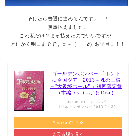
そしたら普通に進めるんですよ！！
無事払えました。
これ私だけ？まぁ払えたのでいいですが…
とにかく明日までです☆～（ゝ。∂）お早目に！！
ゴールデンボンバー 「ホント
に全国ツアー2013～裸の王様
～”大阪城ホール” 」初回限定盤
(本編Disc+おまけDisc)
posted with
カエレバ
ゴールデンボンバー 2013-11-30
Amazonで見る
楽天市場で見る