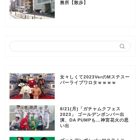
務所【散歩】
女々しくて2023VerのMステスー
パーライブワロタｗｗｗｗ
8/21(月)「ガチャムクフェス
2023」 ゴールデンボンバー出
演、DA PUMPも…神宮花火の思
い出