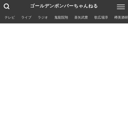
ゴールデンボンバーちゃんねる
テレビ
ライブ
ラジオ
鬼龍院翔
喜矢武豊
歌広場淳
樽美酒研