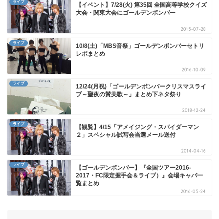
ライブ
【イベント】7/28(火) 第35回 全国高等学校クイズ
大会・関東大会にゴールデンボンバー
2015-07-28
ライブ
10/8(土)「MBS音祭」ゴールデンボンバーセトリ
レポまとめ
2016-10-09
ライブ
12/24(月祝)「ゴールデンボンバークリスマスライ
ブ～聖夜の賛美歌～」まとめ下ネタ祭り
2018-12-24
ライブ
【観覧】4/15「アメイジング・スパイダーマン
２」スペシャル試写会当選メール送付
2014-04-16
ライブ
【ゴールデンボンバー】『全国ツアー2016-
2017・FC限定握手会＆ライブ）』会場キャパ一
覧まとめ
2016-05-24