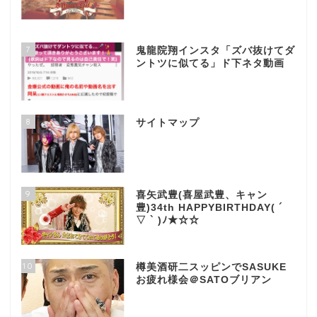
7
鬼龍院翔インスタ「ズバ抜けてダ
ントツに似てる」ド下ネタ動画
8
サイトマップ
9
喜矢武豊(喜屋武豊、キャン
豊)34th HAPPYBIRTHDAY( ´
▽ ` )ﾉ★☆☆
10
樽美酒研二スッピンでSASUKE
お疲れ様会＠SATOブリアン