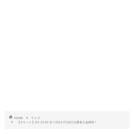
HOME
ライブ
【チケット】3/2 23:00 全ツ2014 FC先行当選者入金締切！