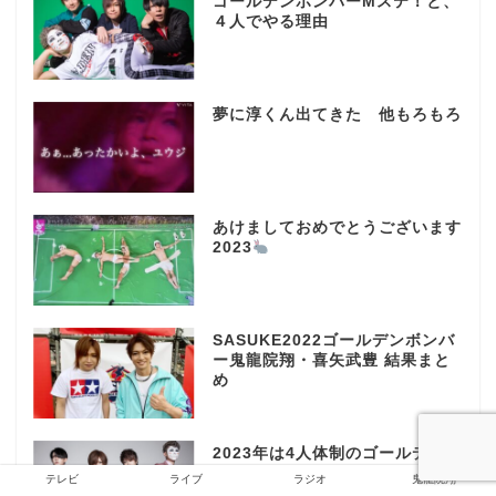
ゴールデンボンバーMステ！と、
４人でやる理由
夢に淳くん出てきた 他もろもろ
あけましておめでとうございます
2023
SASUKE2022ゴールデンボンバ
ー鬼龍院翔・喜矢武豊 結果まと
め
2023年は4人体制のゴールデンボ
ンバーで…
テレビ
ライブ
ラジオ
鬼龍院翔