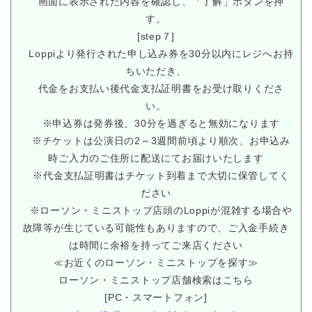
画面に表示された内容を確認し、「了解」ボタンを押
す。
[step７]
Loppiより発行された申し込み券を30分以内にレジへお持
ちいただき、
代金をお支払い後代金支払証明書をお受け取りくださ
い。
※申込券は発券後、30分を過ぎると無効になります
※チケットは公演日の2～3週間前頃より順次、お申込み
時ご入力のご住所に配送にてお届けいたします
※代金支払証明書はチケット到着まで大切に保管してく
ださい
※ローソン・ミニストップ店頭のLoppiが混雑する場合や
故障等が生じている可能性もありますので、ご入金手続き
は時間に余裕を持ってご来店ください
≪お近くのローソン・ミニストップを探す≫
ローソン・ミニストップ店舗検索はこちら
[PC・スマートフォン]