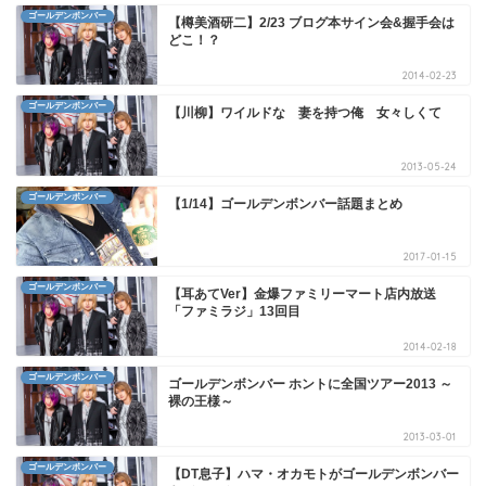
ゴールデンボンバー
【樽美酒研二】2/23 ブログ本サイン会&握手会は
どこ！？
2014-02-23
ゴールデンボンバー
【川柳】ワイルドな 妻を持つ俺 女々しくて
2013-05-24
ゴールデンボンバー
【1/14】ゴールデンボンバー話題まとめ
2017-01-15
ゴールデンボンバー
【耳あてVer】金爆ファミリーマート店内放送
「ファミラジ」13回目
2014-02-18
ゴールデンボンバー
ゴールデンボンバー ホントに全国ツアー2013 ～
裸の王様～
2013-03-01
ゴールデンボンバー
【DT息子】ハマ・オカモトがゴールデンボンバー