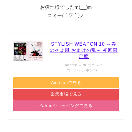
お疲れ様でしたm(__)m
スミー( ´ ▽ ` )ノ
STYLISH WEAPON 10 ～春
のそよ風 おまけの乱～ 初回限
定盤
posted with
カエレバ
ゴールデンボンバー
Amazonで見る
楽天市場で見る
Yahooショッピングで見る