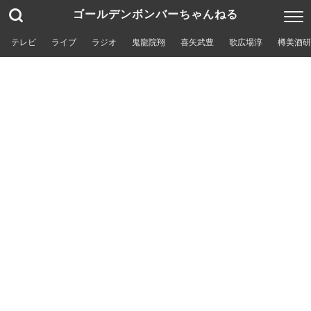
ゴールデンボンバーちゃんねる
テレビ
ライブ
ラジオ
鬼龍院翔
喜矢武豊
歌広場淳
樽美酒研