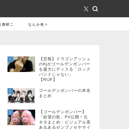
美酒研二
なんか色々
【悲報】ドラゴンアッシュ
1
のKjがゴールデンボンバー
を盛大にディスる「ロック
バンドじゃない」
【RIJF】
ゴールデンボンバーの本名
2
まとめ
【ゴールデンボンバー】
3
「欲望の歌」PV公開！元
ネタまとめ：ビジュアル系
あるあるゼンブノセヤサイ