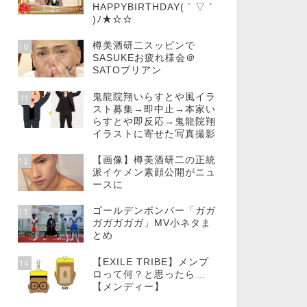
HAPPYBIRTHDAY( ´ ▽ `
)ﾉ★☆☆
樽美酒研二スッピンで
10
SASUKEお疲れ様会＠
SATOブリアン
鬼龍院翔いらすとや風イラ
11
スト募集→即中止→本家い
らすとや即反応→鬼龍院翔
イラストに寄せた写真撮影
【画像】樽美酒研二の正統
12
派イケメン素顔公開がニュ
ースに
ゴールデンボンバー「ガガ
13
ガガガガガ」MV小ネタま
とめ
【EXILE TRIBE】メンプ
14
ロって何？と思ったら…
【メンディー】