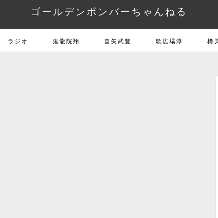
ゴールデンボンバーちゃんねる
ラジオ
鬼龍院翔
喜矢武豊
歌広場淳
樽