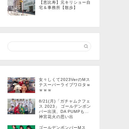
【恵比寿】元キリショー自
15
宅＆事務所【散歩】
女々しくて2023VerのMス
テスーパーライブワロタｗ
ｗｗｗ
8/21(月)「ガチャムクフェ
ス 2023」 ゴールデンボン
バー出演、DA PUMPも…
神宮花火の思い出
ゴールデンボンバーMス