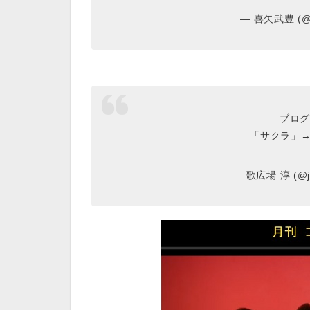
— 喜矢武豊 (@y
ブログ
「サクラ」
— 歌広場 淳 (@ju