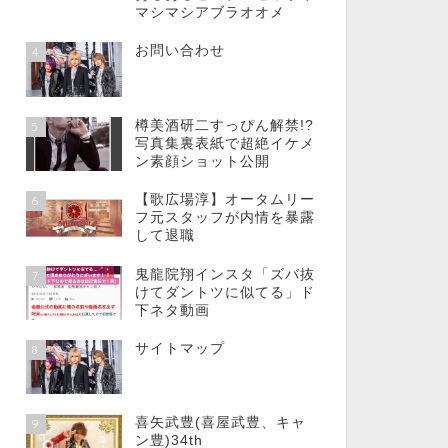
マシマシアブラオオメ
お問い合わせ
4
樽美酒研二すっぴん解禁!?
5
写真集裏表紙で超絶イケメ
ン素顔ショット公開
【歌広場淳】オータムリー
6
フ元スタッフが内情を暴露
して退職
鬼龍院翔インスタ「ズバ抜
7
けてダントツに似てる」ド
下ネタ動画
サイトマップ
8
喜矢武豊(喜屋武豊、キャ
9
ン豊)34th