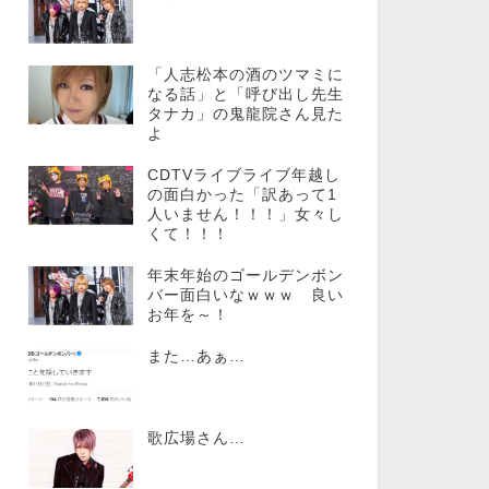
「人志松本の酒のツマミに
なる話」と「呼び出し先生
タナカ」の鬼龍院さん見た
よ
CDTVライブライブ年越し
の面白かった「訳あって1
人いません！！！」女々し
くて！！！
年末年始のゴールデンボン
バー面白いなｗｗｗ 良い
お年を～！
また…あぁ…
歌広場さん…