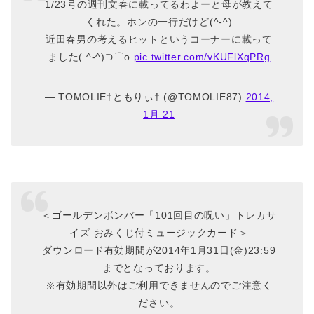
1/23号の週刊文春に載ってるわよーと母が教えて
くれた。ホンの一行だけど(^-^)
近田春男の考えるヒットというコーナーに載って
ました( ^-^)⊃⌒ο
pic.twitter.com/vKUFlXqPRg
— TOMOLIE†ともりぃ† (@TOMOLIE87)
2014,
1月 21
＜ゴールデンボンバー「101回目の呪い」トレカサ
イズ おみくじ付ミュージックカード＞
ダウンロード有効期間が2014年1月31日(金)23:59
までとなっております。
※有効期間以外はご利用できませんのでご注意く
ださい。