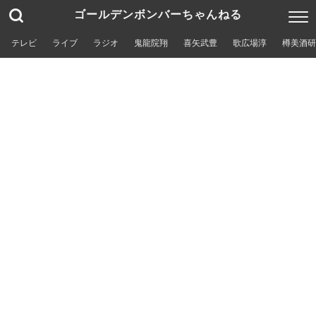
ゴールデンボンバーちゃんねる
テレビ
ライブ
ラジオ
鬼龍院翔
喜矢武豊
歌広場淳
樽美酒研