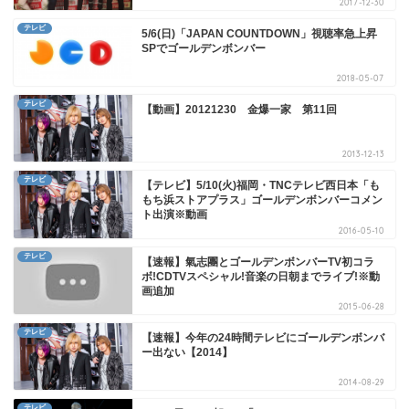
2017-12-30
テレビ
5/6(日)「JAPAN COUNTDOWN」視聴率急上昇
SPでゴールデンボンバー
2018-05-07
テレビ
【動画】20121230 金爆一家 第11回
2013-12-13
テレビ
【テレビ】5/10(火)福岡・TNCテレビ西日本「も
もち浜ストアプラス」ゴールデンボンバーコメン
ト出演※動画
2016-05-10
テレビ
【速報】氣志團とゴールデンボンバーTV初コラ
ボ!CDTVスペシャル!音楽の日朝までライブ!※動
画追加
2015-06-28
テレビ
【速報】今年の24時間テレビにゴールデンボンバ
ー出ない【2014】
2014-08-29
テレビ