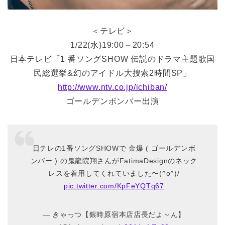
＜テレビ＞
1/22(水)19:00～20:54
日本テレビ「1 番ソングSHOW 伝説のドラマ主題歌国
民総選挙&幻のアイドル大捜索2時間SP」
http://www.ntv.co.jp/ichiban/
ゴールデンボンバー出演
日テレの1番ソングSHOWで 金爆 ( ゴールデンボ
ンバー ) の鬼龍院翔さんがFatimaDesignのネック
レスを着用してくれていました〜(^o^)/
pic.twitter.com/KpFeYQTq67
— きゃっつ【銀時原宿本店店長だよ～ん】