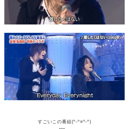
すごいこの番組(^-^≡^-^)