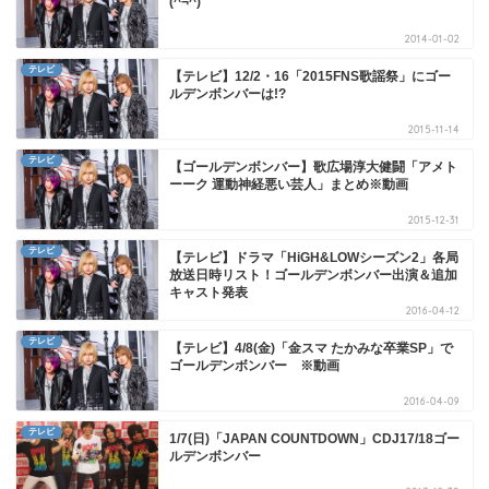
(^¬^)
2014-01-02
テレビ
【テレビ】12/2・16「2015FNS歌謡祭」にゴー
ルデンボンバーは!?
2015-11-14
テレビ
【ゴールデンボンバー】歌広場淳大健闘「アメト
ーーク 運動神経悪い芸人」まとめ※動画
2015-12-31
テレビ
【テレビ】ドラマ「HiGH&LOWシーズン2」各局
放送日時リスト！ゴールデンボンバー出演＆追加
キャスト発表
2016-04-12
テレビ
【テレビ】4/8(金)「金スマ たかみな卒業SP」で
ゴールデンボンバー ※動画
2016-04-09
テレビ
1/7(日)「JAPAN COUNTDOWN」CDJ17/18ゴー
ルデンボンバー