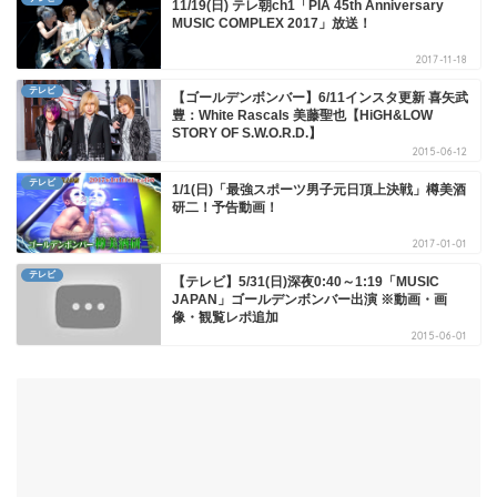
11/19(日) テレ朝ch1「PIA 45th Anniversary
MUSIC COMPLEX 2017」放送！
2017-11-18
テレビ
【ゴールデンボンバー】6/11インスタ更新 喜矢武
豊：White Rascals 美藤聖也【HiGH&LOW
STORY OF S.W.O.R.D.】
2015-06-12
テレビ
1/1(日)「最強スポーツ男子元日頂上決戦」樽美酒
研二！予告動画！
2017-01-01
テレビ
【テレビ】5/31(日)深夜0:40～1:19「MUSIC
JAPAN」ゴールデンボンバー出演 ※動画・画
像・観覧レポ追加
2015-06-01