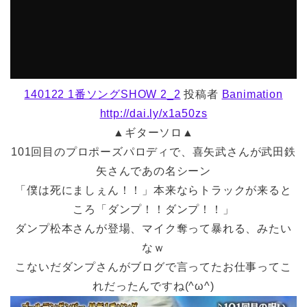
140122 1番ソングSHOW 2_2
投稿者
Banimation
http://dai.ly/x1a50zs
▲ギターソロ▲
101回目のプロポーズパロディで、喜矢武さんが武田鉄
矢さんであの名シーン
「僕は死にましぇん！！」本来ならトラックが来ると
ころ「ダンプ！！ダンプ！！」
ダンプ松本さんが登場、マイク奪って暴れる、みたい
なｗ
こないだダンプさんがブログで言ってたお仕事ってこ
れだったんですね(^ω^)