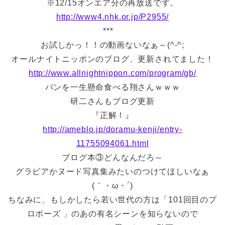
※12/15オンエア分の再放送です。
http://www4.nhk.or.jp/P2955/
***
お試しかっ！！の動画ないなぁ～(^-^;
オールナイトニッポンのブログ、更新されてました！
http://www.allnightnippon.com/program/gb/
パンを一生懸命食べる翔さんｗｗｗ
研二さんもブログ更新
『正解！』
http://ameblo.jp/doramu-kenji/entry-
11755094061.html
ブログ本③どんなんだろ～
グラビアかヌード写真集みたいのつけてほしいなぁ
(｀・ω・´)
ちなみに、もしかしたら若い世代の方は「101回目のプ
ロポーズ 」のあの有名シーンを知らないので