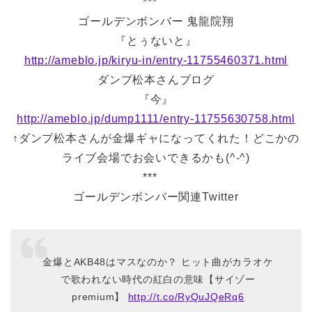
***
ゴールデンボンバー 鬼龍院翔
『とぅないと』
http://ameblo.jp/kiryu-in/entry-11755460371.html
ダンプ松本さんブログ
『今』
http://ameblo.jp/dump1111/entry-11755630758.html
↑ダンプ松本さんが金爆ギャになってくれた！どこかの
ライブ会場でお会いできるかも(^-^)
***
ゴールデンボンバー関連Twitter
金爆とAKB48はマスなのか？ ヒット曲がカラオケ
で歌われない時代の紅白の意味【サイゾー
premium】
http://t.co/RyQuJQeRq6