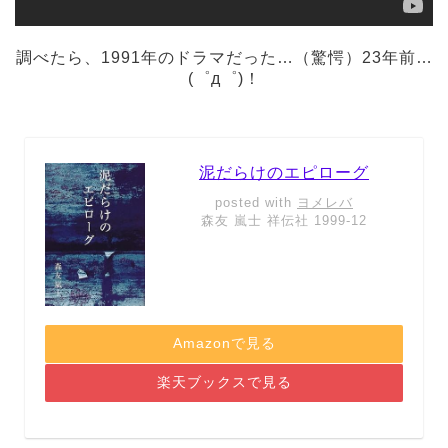
調べたら、1991年のドラマだった…（驚愕）23年前…
(゜д゜)！
泥だらけのエピローグ
posted with
ヨメレバ
森友 嵐士 祥伝社 1999-12
Amazonで見る
楽天ブックスで見る