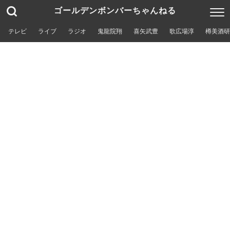
ゴールデンボンバーちゃんねる
テレビ
ライブ
ラジオ
鬼龍院翔
喜矢武豊
歌広場淳
樽美酒研