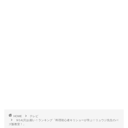
HOME
テレビ
9/14(月)お願い！ランキング「料理初心者キリショーが学ぶ！リュウジ先生のバ
ズ飯教室！」