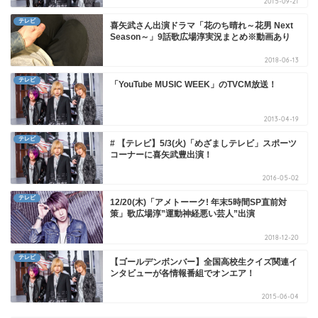
2015-09-21
テレビ
喜矢武さん出演ドラマ「花のち晴れ～花男 Next
Season～」9話歌広場淳実況まとめ※動画あり
2018-06-13
テレビ
「YouTube MUSIC WEEK」のTVCM放送！
2013-04-19
テレビ
# 【テレビ】5/3(火)「めざましテレビ」スポーツ
コーナーに喜矢武豊出演！
2016-05-02
テレビ
12/20(木)「アメトーーク! 年末5時間SP直前対
策」歌広場淳”運動神経悪い芸人”出演
2018-12-20
テレビ
【ゴールデンボンバー】全国高校生クイズ関連イ
ンタビューが各情報番組でオンエア！
2015-06-04