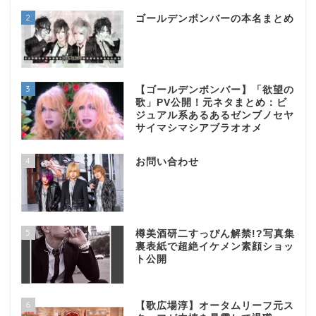
2
ゴールデンボンバーの本名まとめ
3
【ゴールデンボンバー】「欲望の
歌」PV公開！元ネタまとめ：ビ
ジュアル系あるあるゼンブノセヤ
サイマシマシアブラオオメ
4
お問い合わせ
5
樽美酒研二すっぴん解禁!?写真集
裏表紙で超絶イケメン素顔ショッ
ト公開
6
【歌広場淳】オータムリーフ元ス