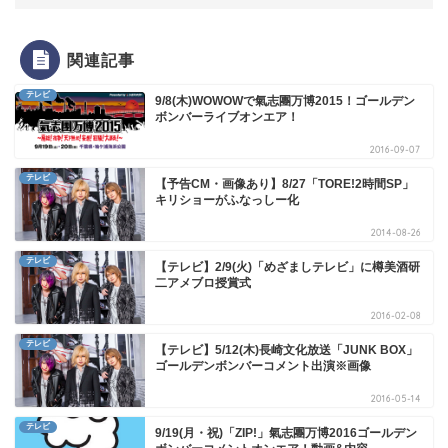
関連記事
テレビ
9/8(木)WOWOWで氣志團万博2015！ゴールデン
ボンバーライブオンエア！
2016-09-07
テレビ
【予告CM・画像あり】8/27「TORE!2時間SP」
キリショーがふなっしー化
2014-08-26
テレビ
【テレビ】2/9(火)「めざましテレビ」に樽美酒研
二アメブロ授賞式
2016-02-08
テレビ
【テレビ】5/12(木)長崎文化放送「JUNK BOX」
ゴールデンボンバーコメント出演※画像
2016-05-14
テレビ
9/19(月・祝)「ZIP!」氣志團万博2016ゴールデン