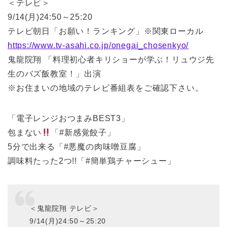
＜テレビ＞
9/14(月)24:50～25:20
テレビ朝日「お願い！ランキング」※関東ローカル
https://www.tv-asahi.co.jp/onegai_chosenkyo/
鬼龍院翔 「料理初心者キリショーが学ぶ！リュウジ先
生のバズ飯教室！」出演
※お住まいの地域のテレビ番組表をご確認下さい。
「電子レンジおつまみBEST3」
包まない
「#新感覚餃子」
5分で出来る「#悪魔の肉味噌豆腐」
調味料たった2つ!!「#簡単鶏チャーシュー」
＜鬼龍院翔 テレビ＞
9/14(月)24:50～25:20