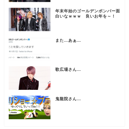
年末年始のゴールデンボンバー面
白いなｗｗｗ 良いお年を～！
また…あぁ…
歌広場さん…
鬼龍院さん…