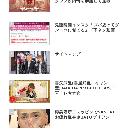
タッフが内情を暴露して退職
7
鬼龍院翔インスタ「ズバ抜けてダ
ントツに似てる」ド下ネタ動画
8
サイトマップ
9
喜矢武豊(喜屋武豊、キャン
豊)34th HAPPYBIRTHDAY( ´
▽ ` )ﾉ★☆☆
10
樽美酒研二スッピンでSASUKE
お疲れ様会＠SATOブリアン