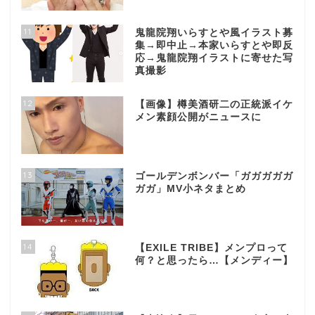
11
鬼龍院翔いらすとや風イラスト募
集→即中止→本家いらすとや即反
応→鬼龍院翔イラストに寄せた写
真撮影
12
【画像】樽美酒研二の正統派イケ
メン素顔公開がニュースに
13
ゴールデンボンバー「ガガガガガ
ガガ」MV小ネタまとめ
14
【EXILE TRIBE】メンプロって
何？と思ったら…【メンディー】