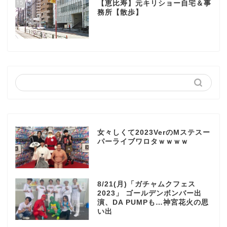
15
【恵比寿】元キリショー自宅＆事
務所【散歩】
女々しくて2023VerのMステスー
パーライブワロタｗｗｗｗ
8/21(月)「ガチャムクフェス
2023」 ゴールデンボンバー出
演、DA PUMPも…神宮花火の思
い出