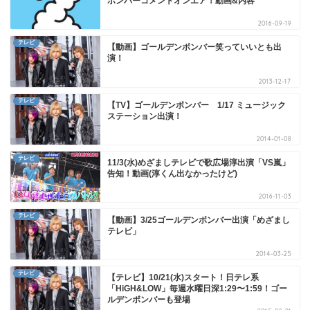
ボンバーコメントオンエア！動画&内容
2016-09-19
テレビ
【動画】ゴールデンボンバー笑っていいとも出
演！
2013-12-17
テレビ
【TV】ゴールデンボンバー 1/17 ミュージック
ステーション出演！
2014-01-08
テレビ
11/3(水)めざましテレビで歌広場淳出演「VS嵐」
告知！動画(淳くん出なかったけど)
2016-11-03
テレビ
【動画】3/25ゴールデンボンバー出演「めざまし
テレビ」
2014-03-25
テレビ
【テレビ】10/21(水)スタート！日テレ系
「HiGH&LOW」毎週水曜日深1:29〜1:59！ゴー
ルデンボンバーも登場