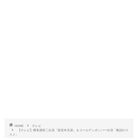
HOME
テレビ
【テレビ】樽美酒研二出演「新堂本兄弟」＆ゴールデンボンバー出演「教訓のス
スメ」