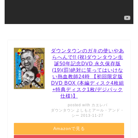
ダウンタウンのガキの使いやあ
らへんで!! (祝)ダウンタウン生
誕50年記念DVD 永久保存版
(19)(罰)絶対に笑ってはいけな
い熱血教師24時 【初回限定版
DVD BOX (本編ディスク4枚組
+特典ディスク1枚/デジパック
仕様)】
posted with
カエレバ
ダウンタウン よしもとアール・アンド・
シー 2013-11-27
Amazonで見る