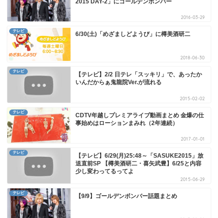
2015 DAY-2」にゴールデンボンバー
2016-03-29
テレビ
6/30(土)「めざましどようび」に樽美酒研二
2018-06-30
テレビ
【テレビ】2/2 日テレ「スッキリ」で、あったか
いんだからぁ鬼龍院Ver.が流れる
2015-02-02
テレビ
CDTV年越しプレミアライブ動画まとめ 金爆の仕
事始めはローションまみれ（2年連続）
2017-01-01
テレビ
【テレビ】6/29(月)25:48～「SASUKE2015」放
送直前SP 【樽美酒研二・喜矢武豊】6/25と内容
少し変わってるってよ
2015-06-29
テレビ
【9/9】ゴールデンボンバー話題まとめ