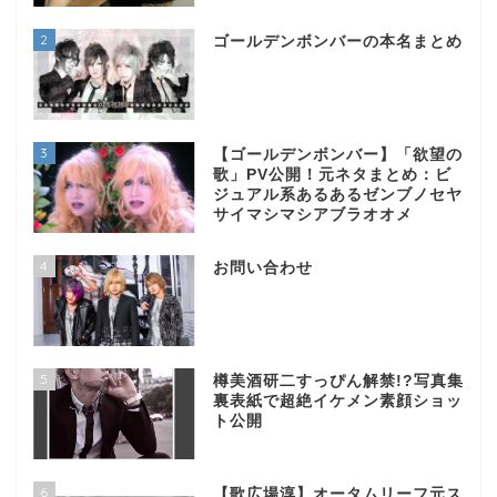
2
ゴールデンボンバーの本名まとめ
3
【ゴールデンボンバー】「欲望の
歌」PV公開！元ネタまとめ：ビ
ジュアル系あるあるゼンブノセヤ
サイマシマシアブラオオメ
4
お問い合わせ
5
樽美酒研二すっぴん解禁!?写真集
裏表紙で超絶イケメン素顔ショッ
ト公開
6
【歌広場淳】オータムリーフ元ス