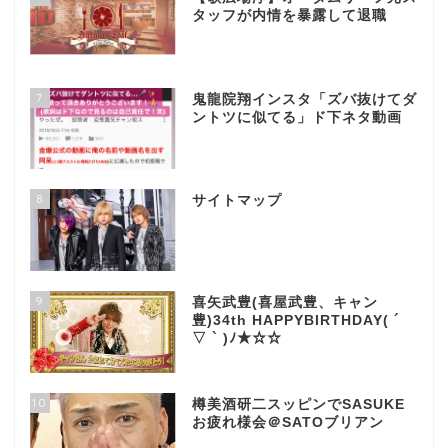
タッフが内情を暴露して退職
7
鬼龍院翔インスタ「ズバ抜けてダ
ントツに似てる」ド下ネタ動画
8
サイトマップ
9
喜矢武豊(喜屋武豊、キャン
豊)34th HAPPYBIRTHDAY( ´
▽ ` )ﾉ★☆☆
10
樽美酒研二スッピンでSASUKE
お疲れ様会＠SATOブリアン