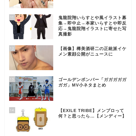
11
鬼龍院翔いらすとや風イラスト募
集→即中止→本家いらすとや即反
応→鬼龍院翔イラストに寄せた写
真撮影
12
【画像】樽美酒研二の正統派イケ
メン素顔公開がニュースに
13
ゴールデンボンバー「ガガガガガ
ガガ」MV小ネタまとめ
14
【EXILE TRIBE】メンプロって
何？と思ったら…【メンディー】