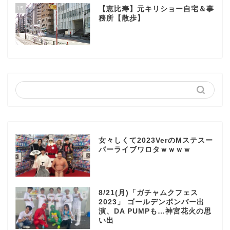
15
【恵比寿】元キリショー自宅＆事
務所【散歩】
女々しくて2023VerのMステスー
パーライブワロタｗｗｗｗ
8/21(月)「ガチャムクフェス
2023」 ゴールデンボンバー出
演、DA PUMPも…神宮花火の思
い出