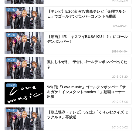
2015-09-09
テレビ
【テレビ】5/20(金)ATV青森テレビ「金曜マルシ
ェ」でゴールデンボンバーコメント※動画
2016-05-21
テレビ
【動画】4/3「キスマイBUSAIKU！？」にゴール
デンボンバー！
2014-04-04
テレビ
嵐にしやがれ 予告にゴールデンボンバー出てた
よ
2013-04-20
テレビ
5/5(日)「Love music」ゴールデンボンバー「サ
キガケ！インスタントmovies！」動画コーナー
出演
2019-05-06
テレビ
【歌広場淳・テレビ】5/2(土)「くりぃむクイズ ミ
ラクル９」再放送
2015-05-02