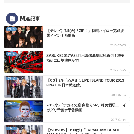
関連記事
テレビ
【テレビ】7/5(火)「ZIP！」映画ハイロー完成披
露イベント※動画
2016-07-05
テレビ
SASUKE2017第34回出場者募集5/26締切！樽美
酒研二出場濃厚か??
2017-05-25
テレビ
【CS】2/9「めざましLIVE ISLAND TOUR 2013
FINAL in 日本武道館」
2014-02-03
テレビ
2/15(水)「ナカイの窓 白塗りSP」樽美酒研二・イ
ガグリ千葉☆予告動画
2017-02-14
テレビ
【WOWOW】3/30(水)「JAPAN JAM BEACH