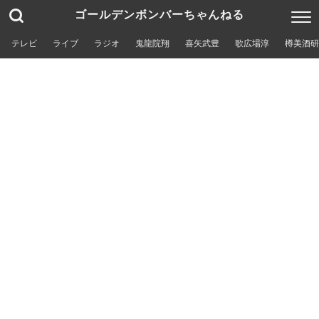
ゴールデンボンバーちゃんねる
テレビ
ライブ
ラジオ
鬼龍院翔
喜矢武豊
歌広場淳
樽美酒研