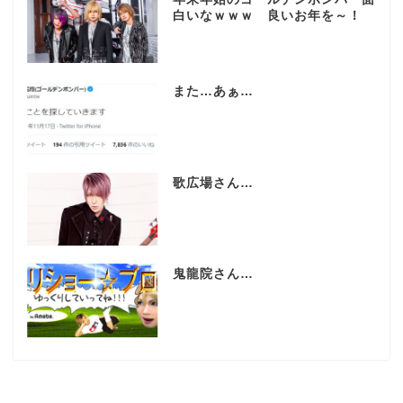
白いなｗｗｗ 良いお年を～！
また…あぁ…
歌広場さん…
鬼龍院さん…