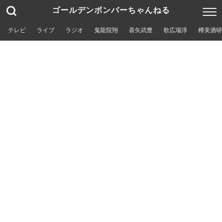
ゴールデンボンバーちゃんねる
テレビ
ライブ
ラジオ
鬼龍院翔
喜矢武豊
歌広場淳
樽美酒研