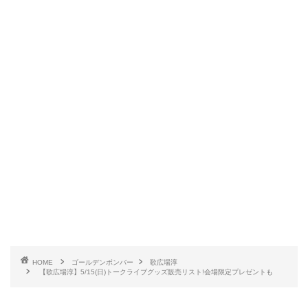
HOME
ゴールデンボンバー
歌広場淳
【歌広場淳】5/15(日)トークライブグッズ販売リスト!会場限定プレゼントも