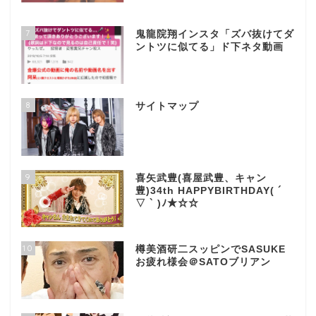
7
鬼龍院翔インスタ「ズバ抜けてダ
ントツに似てる」ド下ネタ動画
8
サイトマップ
9
喜矢武豊(喜屋武豊、キャン
豊)34th HAPPYBIRTHDAY( ´
▽ ` )ﾉ★☆☆
10
樽美酒研二スッピンでSASUKE
お疲れ様会＠SATOブリアン