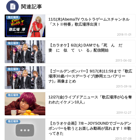
関連記事
歌広場淳
11/1(木)AbemaTV ウルトラゲームスチャンネル
「ストⅡ特番」歌広場淳出演！
2018-11-01
歌広場淳
【カラオケ】6/2(火) DAMでも「死 ん だ
妻 に 似 て い る」配信開始
2015-06-02
歌広場淳
【ゴールデンボンバー】9/17(木)11:59まで「歌広
場淳30歳バースデーライブ(静岡エコパアリー
ナ)」画像まとめ
2015-09-16
歌広場淳
12/27(金)ライブドアニュース「歌広場淳が心を奪
われたイケメン10人」
2019-12-27
歌広場淳
【カラオケ企画】7/8～JOYSOUNDでゴールデン
ボンバーを歌うとお楽しみ動画が流れます！※歌
ってきた
2015-07-08