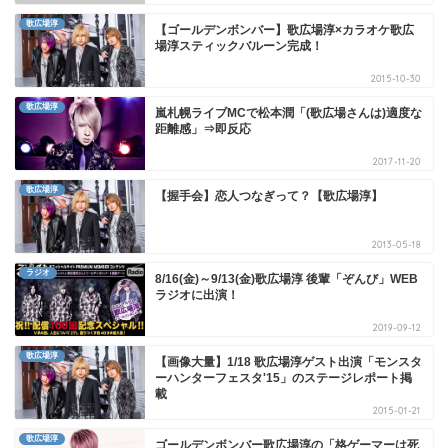
歌広場淳
【ゴールデンボンバー】歌広場淳×カラオケ歌広
場淳スティックバルーン完成！
2015-10-30
歌広場淳
嵐札幌ライブMCで松本潤「(歌広場さんは)適度な
距離感」⇒即反応
2017-11-20
歌広場淳
【握手会】恋人つなぎって？【歌広場淳】
2013-05-18
ラジオ
8/16(金)～9/13(金)歌広場淳 後輩「ぞんび」WEB
ラジオに出演！
2019-09-12
歌広場淳
【画像大量】1/18 歌広場淳ゲスト出演「モンスタ
ーハンターフェスタ'15」のステージレポート掲
載
2015-01-21
歌広場淳
ゴールデンボンバー歌広場淳の「格ゲーマーは死