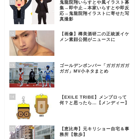
11
鬼龍院翔いらすとや風イラスト募
集→即中止→本家いらすとや即反
応→鬼龍院翔イラストに寄せた写
真撮影
12
【画像】樽美酒研二の正統派イケ
メン素顔公開がニュースに
13
ゴールデンボンバー「ガガガガガ
ガガ」MV小ネタまとめ
14
【EXILE TRIBE】メンプロって
何？と思ったら…【メンディー】
15
【恵比寿】元キリショー自宅＆事
務所【散歩】