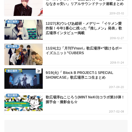
ななきゃ安い」リアルサウンドテック連載まとめ
2019-03-10
歌広場淳
12/27(木)ウレぴあ総研・メデリー 「イケメン愛
炸裂！今年1番心に残った『推しメン』発表」歌
広場淳インタビュー掲載
2018-12-27
歌広場淳
11/24(土)「月刊TVnavi」歌広場淳×“聴けるボー
イズユニット”CUBERS
2018-11-24
歌広場淳
9/19(火)「 Block B PROJECT-1 SPECIAL
SHOWCASE」歌広場淳ニコ生まとめ
2017-09-20
歌広場淳
歌広場淳ねこじろう(MINT NeKO)コラボ第10弾！
握手会・撮影会も☆
2017-02-08