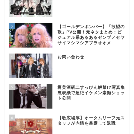
3
【ゴールデンボンバー】「欲望の
歌」PV公開！元ネタまとめ：ビ
ジュアル系あるあるゼンブノセヤ
サイマシマシアブラオオメ
4
お問い合わせ
5
樽美酒研二すっぴん解禁!?写真集
裏表紙で超絶イケメン素顔ショッ
ト公開
6
【歌広場淳】オータムリーフ元ス
タッフが内情を暴露して退職