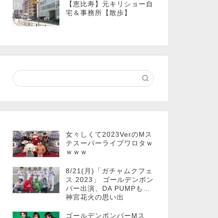
【恵比寿】元キリショー自
15
宅＆事務所【散歩】
女々しくて2023VerのMス
テスーパーライブワロタｗ
ｗｗｗ
8/21(月)「ガチャムクフェ
ス 2023」 ゴールデンボン
バー出演、DA PUMPも…
神宮花火の思い出
ゴールデンボンバーMス