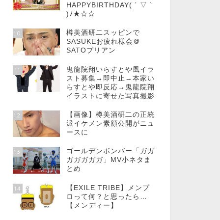
HAPPYBIRTHDAY( ´ ▽ `
)ﾉ★☆☆
樽美酒研二スッピンで
10
SASUKEお疲れ様会＠
SATOブリアン
鬼龍院翔いらすとや風イラ
11
スト募集→即中止→本家い
らすとや即反応→鬼龍院翔
イラストに寄せた写真撮影
【画像】樽美酒研二の正統
12
派イケメン素顔公開がニュ
ースに
ゴールデンボンバー「ガガ
13
ガガガガガ」MV小ネタま
とめ
【EXILE TRIBE】メンプ
14
ロって何？と思ったら…
【メンディー】