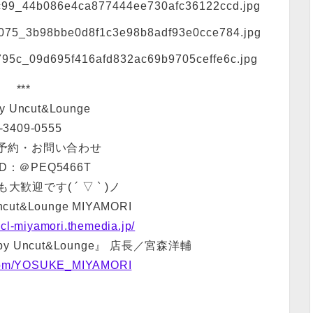
***
y Uncut&Lounge
-3409-0555
で予約・お問い合わせ
ID：＠PEQ5466T
歓迎です( ´ ▽ ` )ノ
Uncut&Lounge MIYAMORI
ucl-miyamori.themedia.jp/
 Uncut&Lounge』 店長／宮森洋輔
er.com/YOSUKE_MIYAMORI