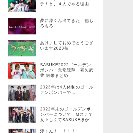
テ！と、４人でやる理由
夢に淳くん出てきた 他も
ろもろ
あけましておめでとうござ
います2023
SASUKE2022ゴールデン
ボンバー鬼龍院翔・喜矢武
豊 結果まとめ
2023年は4人体制のゴール
デンボンバーで…
2022年末のゴールデンボ
ンバーについて Mステで
女々しくてSASUKEほか
淳くん！！！！！