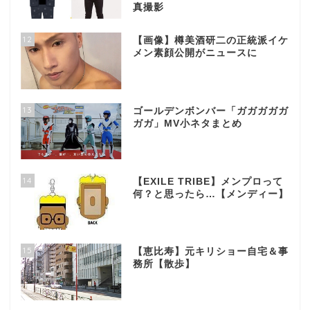
真撮影
12
【画像】樽美酒研二の正統派イケ
メン素顔公開がニュースに
13
ゴールデンボンバー「ガガガガガ
ガガ」MV小ネタまとめ
14
【EXILE TRIBE】メンプロって
何？と思ったら…【メンディー】
15
【恵比寿】元キリショー自宅＆事
務所【散歩】