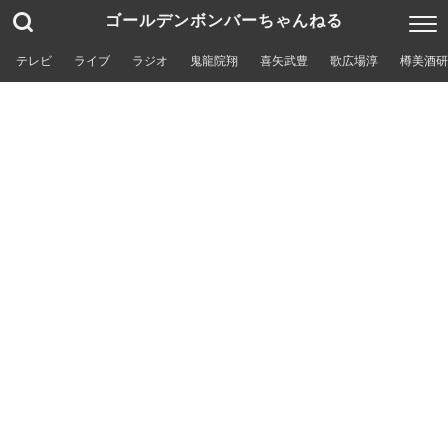
ゴールデンボンバーちゃんねる
テレビ
ライブ
ラジオ
鬼龍院翔
喜矢武豊
歌広場淳
樽美酒研