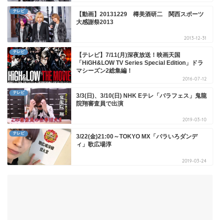
テレビ
【動画】20131229 樽美酒研二 関西スポーツ
大感謝祭2013
2013-12-31
テレビ
【テレビ】7/11(月)深夜放送！映画天国
「HiGH&LOW TV Series Special Edition」ドラ
マシーズン2総集編！
2016-07-12
テレビ
3/3(日)、3/10(日) NHK Eテレ「バラフェス」鬼龍
院翔審査員で出演
2019-03-10
テレビ
3/22(金)21:00～TOKYO MX「バラいろダンデ
ィ」歌広場淳
2019-03-24