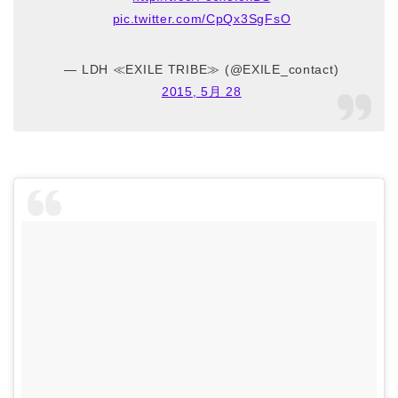
pic.twitter.com/CpQx3SgFsO
— LDH ≪EXILE TRIBE≫ (@EXILE_contact)
2015, 5月 28