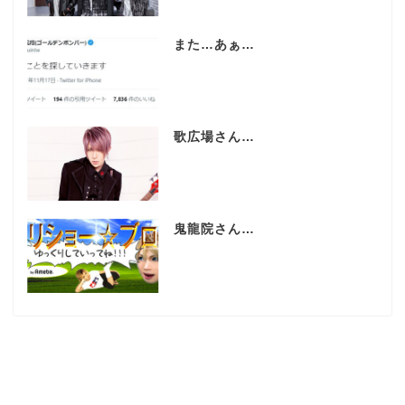
また…あぁ…
歌広場さん…
鬼龍院さん…