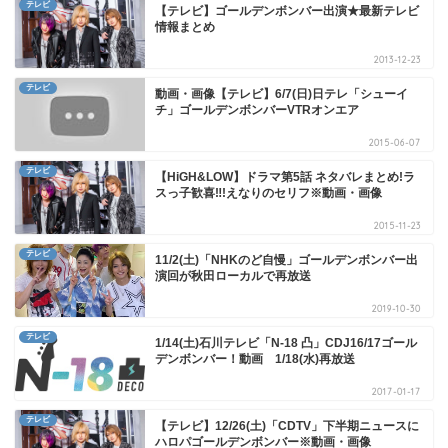
テレビ
【テレビ】ゴールデンボンバー出演★最新テレビ
情報まとめ
2013-12-23
テレビ
動画・画像【テレビ】6/7(日)日テレ「シューイ
チ」ゴールデンボンバーVTRオンエア
2015-06-07
テレビ
【HiGH&LOW】ドラマ第5話 ネタバレまとめ!ラ
スっ子歓喜‼!えなりのセリフ※動画・画像
2015-11-23
テレビ
11/2(土)「NHKのど自慢」ゴールデンボンバー出
演回が秋田ローカルで再放送
2019-10-30
テレビ
1/14(土)石川テレビ「N-18 凸」CDJ16/17ゴール
デンボンバー！動画 1/18(水)再放送
2017-01-17
テレビ
【テレビ】12/26(土)「CDTV」下半期ニュースに
ハロパゴールデンボンバー※動画・画像