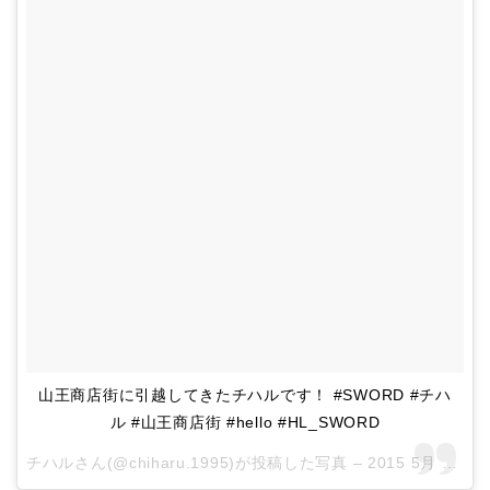
山王商店街に引越してきたチハルです！ #SWORD #チハ
ル #山王商店街 #hello #HL_SWORD
チハルさん(@chiharu.1995)が投稿した写真 –
2015 5月 28 5:00午前 PDT