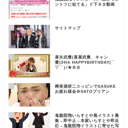
ントツに似てる」ド下ネタ動画
8
サイトマップ
9
喜矢武豊(喜屋武豊、キャン
豊)34th HAPPYBIRTHDAY( ´
▽ ` )ﾉ★☆☆
10
樽美酒研二スッピンでSASUKE
お疲れ様会＠SATOブリアン
11
鬼龍院翔いらすとや風イラスト募
集→即中止→本家いらすとや即反
応→鬼龍院翔イラストに寄せた写