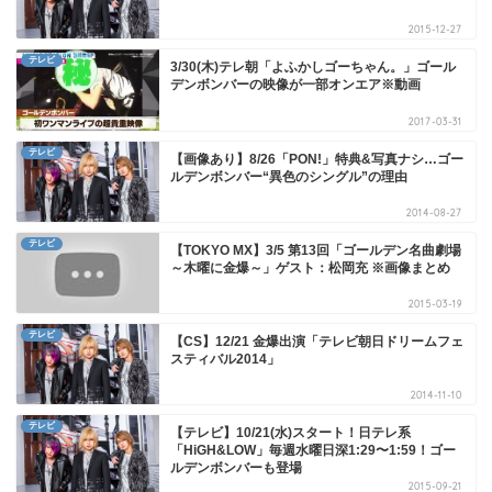
2015-12-27
テレビ
3/30(木)テレ朝「よふかしゴーちゃん。」ゴール
デンボンバーの映像が一部オンエア※動画
2017-03-31
テレビ
【画像あり】8/26「PON!」特典&写真ナシ…ゴー
ルデンボンバー“異色のシングル”の理由
2014-08-27
テレビ
【TOKYO MX】3/5 第13回「ゴールデン名曲劇場
～木曜に金爆～」ゲスト：松岡充 ※画像まとめ
2015-03-19
テレビ
【CS】12/21 金爆出演「テレビ朝日ドリームフェ
スティバル2014」
2014-11-10
テレビ
【テレビ】10/21(水)スタート！日テレ系
「HiGH&LOW」毎週水曜日深1:29〜1:59！ゴー
ルデンボンバーも登場
2015-09-21