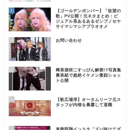
3
【ゴールデンボンバー】「欲望の
歌」PV公開！元ネタまとめ：ビ
ジュアル系あるあるゼンブノセヤ
サイマシマシアブラオオメ
4
お問い合わせ
5
樽美酒研二すっぴん解禁!?写真集
裏表紙で超絶イケメン素顔ショッ
ト公開
6
【歌広場淳】オータムリーフ元ス
タッフが内情を暴露して退職
7
鬼龍院翔インスタ「ズバ抜けてダ