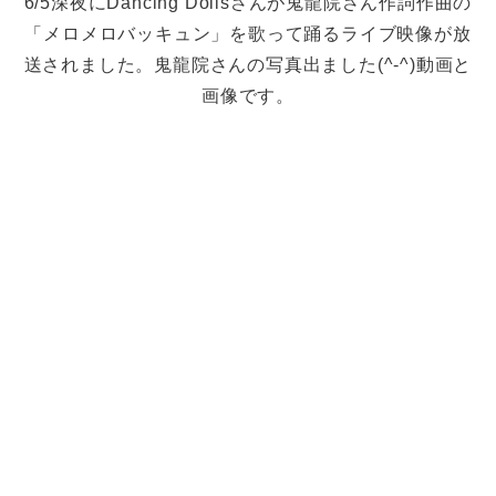
6/5深夜にDancing Dollsさんが鬼龍院さん作詞作曲の
「メロメロバッキュン」を歌って踊るライブ映像が放
送されました。鬼龍院さんの写真出ました(^-^)動画と
画像です。