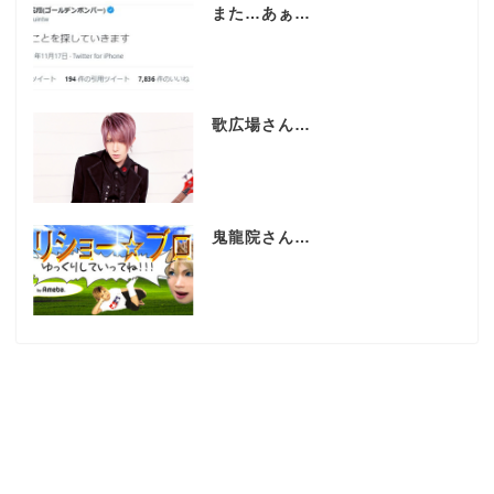
また…あぁ…
歌広場さん…
鬼龍院さん…