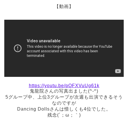
【動画】
https://youtu.be/pOFXVuUg61k
鬼龍院さんの写真出ました(^-^)
5グループ中、上位3グループが次週も出演できるそう
なのですが
Dancing Dollsさんは惜しくも4位でした。
残念(´；ω；｀)