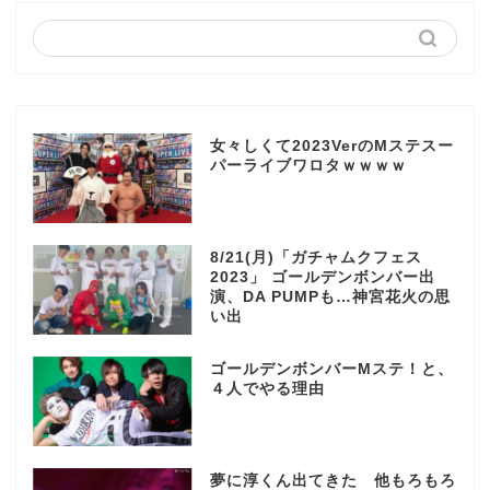
女々しくて2023VerのMステスー
パーライブワロタｗｗｗｗ
8/21(月)「ガチャムクフェス
2023」 ゴールデンボンバー出
演、DA PUMPも…神宮花火の思
い出
ゴールデンボンバーMステ！と、
４人でやる理由
夢に淳くん出てきた 他もろもろ