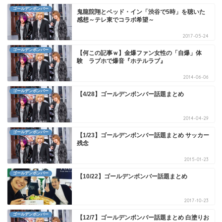
ゴールデンボンバー
鬼龍院翔とベッド・イン「渋谷で5時」を聴いた
感想～テレ東でコラボ希望～
2017-05-24
ゴールデンボンバー
【何この記事ｗ】金爆ファン女性の「自爆」体
験 ラブホで爆音『ホテルラブ』
2014-06-06
ゴールデンボンバー
【4/28】ゴールデンボンバー話題まとめ
2014-04-29
ゴールデンボンバー
【1/23】ゴールデンボンバー話題まとめ サッカー
残念
2015-01-23
ゴールデンボンバー
【10/22】ゴールデンボンバー話題まとめ
2017-10-23
ゴールデンボンバー
【12/7】ゴールデンボンバー話題まとめ 白塗りお