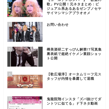
歌」PV公開！元ネタまとめ：ビ
ジュアル系あるあるゼンブノセヤ
サイマシマシアブラオオメ
4
お問い合わせ
5
樽美酒研二すっぴん解禁!?写真集
裏表紙で超絶イケメン素顔ショッ
ト公開
6
【歌広場淳】オータムリーフ元ス
タッフが内情を暴露して退職
7
鬼龍院翔インスタ「ズバ抜けてダ
ントツに似てる」ド下ネタ動画