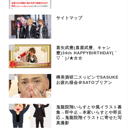
8
サイトマップ
9
喜矢武豊(喜屋武豊、キャン
豊)34th HAPPYBIRTHDAY( ´
▽ ` )ﾉ★☆☆
10
樽美酒研二スッピンでSASUKE
お疲れ様会＠SATOブリアン
11
鬼龍院翔いらすとや風イラスト募
集→即中止→本家いらすとや即反
応→鬼龍院翔イラストに寄せた写
真撮影