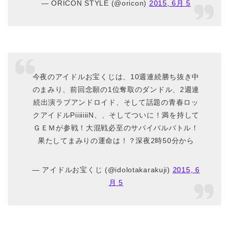
— ORICON STYLE (@oricon)
2015, 6月 5
今夜のアイドルお宝くじは、10週連続勝ち抜き中
のまみり、前回念願の1位奪取のダンドル、2週連
続出演ラブアンドロイド、そして話題の青春ロッ
クアイドルPiiiiiiiN、、そしてついに！満を持して
ＧＥＭが参戦！大混戦必至のサバイバルバトル！
果たしてまみりの運命は！？深夜2時50分から
— アイドルお宝くじ (@idolotakarakuji)
2015, 6
月 5