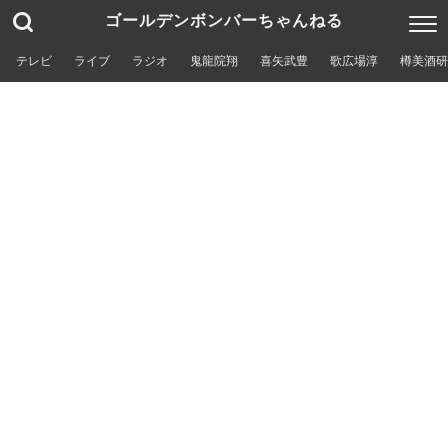
ゴールデンボンバーちゃんねる
テレビ
ライブ
ラジオ
鬼龍院翔
喜矢武豊
歌広場淳
樽美酒研