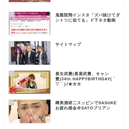
7
鬼龍院翔インスタ「ズバ抜けてダ
ントツに似てる」ド下ネタ動画
8
サイトマップ
9
喜矢武豊(喜屋武豊、キャン
豊)34th HAPPYBIRTHDAY( ´
▽ ` )ﾉ★☆☆
10
樽美酒研二スッピンでSASUKE
お疲れ様会＠SATOブリアン