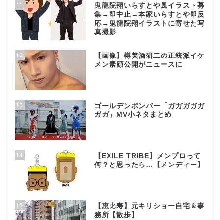
11
鬼龍院翔いらすとや風イラスト募
集→即中止→本家いらすとや即反
応→鬼龍院翔イラストに寄せた写
真撮影
12
【画像】樽美酒研二の正統派イケ
メン素顔公開がニュースに
13
ゴールデンボンバー「ガガガガガ
ガガ」MV小ネタまとめ
14
【EXILE TRIBE】メンプロって
何？と思ったら…【メンディー】
15
【恵比寿】元キリショー自宅＆事
務所【散歩】