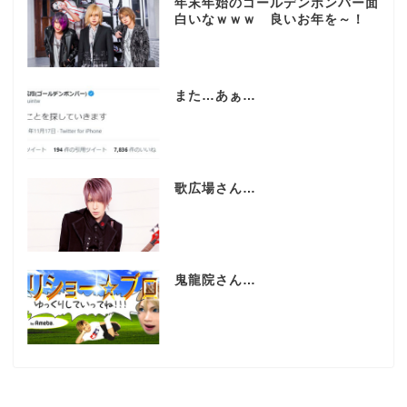
年末年始のゴールデンボンバー面
白いなｗｗｗ 良いお年を～！
また…あぁ…
歌広場さん…
鬼龍院さん…