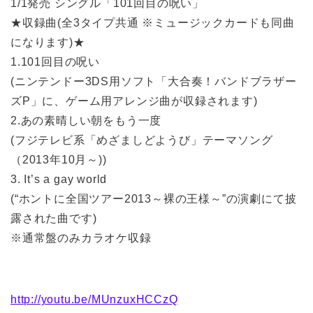
1/1発売 シングル「101回目の呪い」
★収録曲(全3タイプ共通 ※ミュージックカードも同曲
になります)★
1.101回目の呪い
(ニンテンドー3DS用ソフト「大合奏！バンドブラザー
ズP」に、ゲーム用アレンジ曲が収録されます)
2.あの素晴しい朝をもう一度
(フジテレビ系「めざましどようび」テーマソング
（2013年10月～))
3. It’s a gay world
(“ホントに全国ツアー2013～裸の王様～”の演劇にて披
露された曲です)
※通常盤のみカラオケ収録
http://youtu.be/MUnzuxHCCzQ