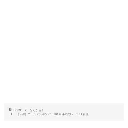
HOME
なんか色々
【音源】ゴールデンボンバー101回目の呪い FULL音源