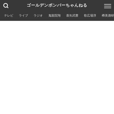
ゴールデンボンバーちゃんねる
テレビ
ライブ
ラジオ
鬼龍院翔
喜矢武豊
歌広場淳
樽美酒研