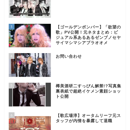
3
【ゴールデンボンバー】「欲望の
歌」PV公開！元ネタまとめ：ビ
ジュアル系あるあるゼンブノセヤ
サイマシマシアブラオオメ
4
お問い合わせ
5
樽美酒研二すっぴん解禁!?写真集
裏表紙で超絶イケメン素顔ショッ
ト公開
6
【歌広場淳】オータムリーフ元ス
タッフが内情を暴露して退職