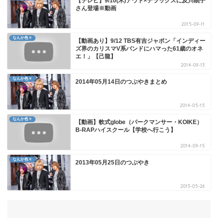
【テレビ】9/10(木)アウト×デラックスに及川眠子
さん登場※動画
2015-09-11
なんか色々
【動画あり】9/12 TBS有吉ジャポン「インディー
ズ界のカリスマV系バンドにハマった61歳のオネ
エ！」【己龍】
2014-09-13
なんか色々
2014年05月14日のつぶやきまとめ
2014-05-15
なんか色々
【動画】軟式globe（パークマンサー・KOIKE）
B-RAPハイスクール【学校へ行こう】
2014-09-15
なんか色々
2013年05月25日のつぶやき
2013-05-26