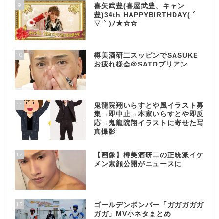
9
喜矢武豊(喜屋武豊、キャン
豊)34th HAPPYBIRTHDAY( ´
▽ ` )ﾉ★☆☆
10
樽美酒研二スッピンでSASUKE
お疲れ様会＠SATOブリアン
11
鬼龍院翔いらすとや風イラスト募
集→即中止→本家いらすとや即反
応→鬼龍院翔イラストに寄せた写
真撮影
12
【画像】樽美酒研二の正統派イケ
メン素顔公開がニュースに
13
ゴールデンボンバー「ガガガガガ
ガガ」MV小ネタまとめ