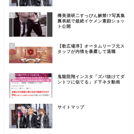
5
樽美酒研二すっぴん解禁!?写真集
裏表紙で超絶イケメン素顔ショッ
ト公開
6
【歌広場淳】オータムリーフ元ス
タッフが内情を暴露して退職
7
鬼龍院翔インスタ「ズバ抜けてダ
ントツに似てる」ド下ネタ動画
8
サイトマップ