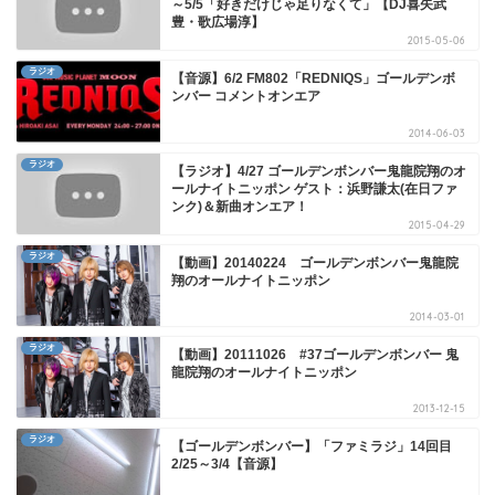
～5/5「好きだけじゃ足りなくて」【DJ喜矢武
豊・歌広場淳】
2015-05-06
ラジオ
【音源】6/2 FM802「REDNIQS」ゴールデンボ
ンバー コメントオンエア
2014-06-03
ラジオ
【ラジオ】4/27 ゴールデンボンバー鬼龍院翔のオ
ールナイトニッポン ゲスト：浜野謙太(在日ファ
ンク)＆新曲オンエア！
2015-04-29
ラジオ
【動画】20140224 ゴールデンボンバー鬼龍院
翔のオールナイトニッポン
2014-03-01
ラジオ
【動画】20111026 #37ゴールデンボンバー 鬼
龍院翔のオールナイトニッポン
2013-12-15
ラジオ
【ゴールデンボンバー】「ファミラジ」14回目
2/25～3/4【音源】