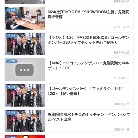
2014-04-25
ラジオ
6/24(土)TOKYO FM「SHOWROOM主義」鬼龍院
翔※音源
2017-06-25
ラジオ
【ラジオ】4/20「FM802 REDNIQS」ゴールデン
ボンバーUSJライブチケット先行予約あり
2015-04-20
ラジオ
【ANN】6/9 ゴールデンボンバー鬼龍院翔のANN
ゲスト：JOY
2014-06-10
ラジオ
【ゴールデンボンバー】「ファミラジ」1回目
12/3～【呪い壁紙】
2014-04-24
ラジオ
鬼龍院翔 清水ミチコのミッチャン・インポッシブ
ル ゲスト出演
2013-04-18