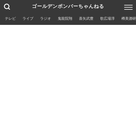
ゴールデンボンバーちゃんねる
テレビ
ライブ
ラジオ
鬼龍院翔
喜矢武豊
歌広場淳
樽美酒研