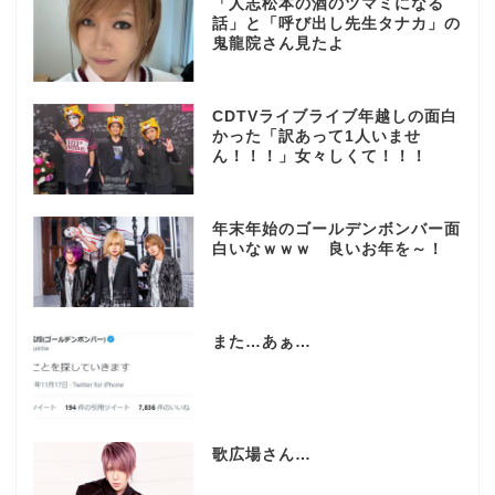
「人志松本の酒のツマミになる
話」と「呼び出し先生タナカ」の
鬼龍院さん見たよ
CDTVライブライブ年越しの面白
かった「訳あって1人いませ
ん！！！」女々しくて！！！
年末年始のゴールデンボンバー面
白いなｗｗｗ 良いお年を～！
また…あぁ…
歌広場さん…