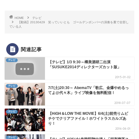
HOME
テレビ
【動画】20130429 笑っていいとも ゴールデンボンバーの演奏を裏で全部し
ている人
関連記事
テレビ
【テレビ】1/3 9:30～樽美酒研二出演
「SUSUKE2014ディレクターズカット版」
2015-01-02
テレビ
7/7(土)20:30～ AbemaTV「歌広、金爆やめるっ
てよ@代々木」ライブ映像を無料配信！
2018-07-07
テレビ
【HiGH＆LOW THE MOVIE】6/4(土)前売りムビ
チケでクリアファイル！ホワイトラスカルズあ
り！
2016-06-01
テレビ