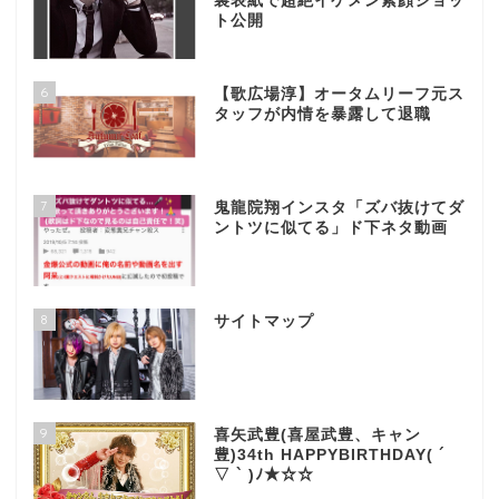
裏表紙で超絶イケメン素顔ショッ
ト公開
6
【歌広場淳】オータムリーフ元ス
タッフが内情を暴露して退職
7
鬼龍院翔インスタ「ズバ抜けてダ
ントツに似てる」ド下ネタ動画
8
サイトマップ
9
喜矢武豊(喜屋武豊、キャン
豊)34th HAPPYBIRTHDAY( ´
▽ ` )ﾉ★☆☆