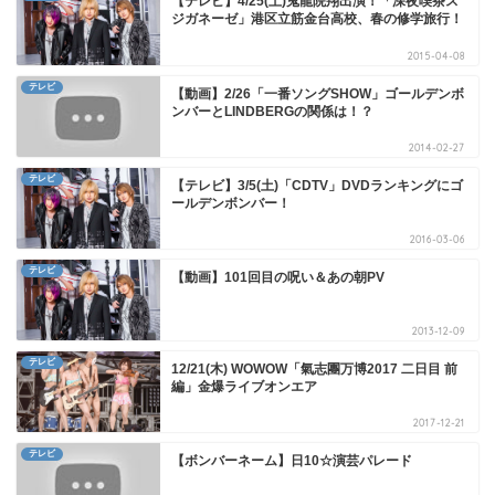
【テレビ】4/25(土)鬼龍院翔出演！「深夜喫茶ス
ジガネーゼ」港区立筋金台高校、春の修学旅行！
2015-04-08
テレビ
【動画】2/26「一番ソングSHOW」ゴールデンボ
ンバーとLINDBERGの関係は！？
2014-02-27
テレビ
【テレビ】3/5(土)「CDTV」DVDランキングにゴ
ールデンボンバー！
2016-03-06
テレビ
【動画】101回目の呪い＆あの朝PV
2013-12-09
テレビ
12/21(木) WOWOW「氣志團万博2017 二日目 前
編」金爆ライブオンエア
2017-12-21
テレビ
【ボンバーネーム】日10☆演芸パレード