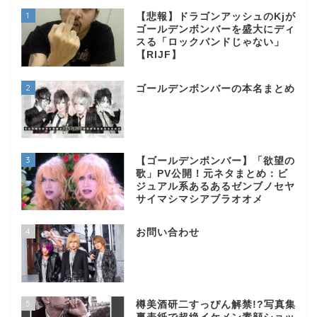
1
【悲報】ドラゴンアッシュのKjが
ゴールデンボンバーを盛大にディ
スる「ロックバンドじゃない」
【RIJF】
2
ゴールデンボンバーの本名まとめ
3
【ゴールデンボンバー】「欲望の
歌」PV公開！元ネタまとめ：ビ
ジュアル系あるあるゼンブノセヤ
サイマシマシアブラオオメ
4
お問い合わせ
5
樽美酒研二すっぴん解禁!?写真集