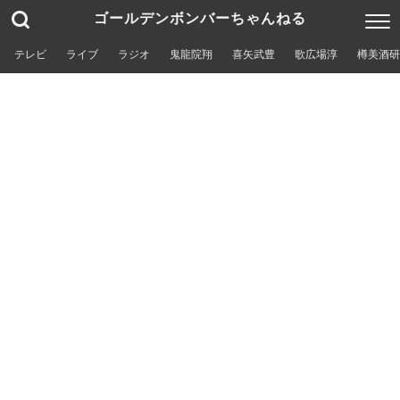
ゴールデンボンバーちゃんねる
テレビ
ライブ
ラジオ
鬼龍院翔
喜矢武豊
歌広場淳
樽美酒研