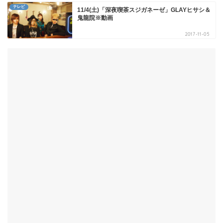
テレビ
11/4(土)「深夜喫茶スジガネーゼ」GLAYヒサシ＆
鬼龍院※動画
2017-11-05