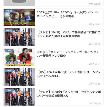
2013-04-28
テレビ
10/22(土)26:18～「CDTV」ゴールデンボンバー
VJSインタビューほか※動画
2016-10-23
テレビ
【テレビ】1/7(木)「ZIP‼」で樽美酒研二に憧れて
ドラム始めた男の子が登場※動画
2016-01-08
テレビ
3/31(日)「サンデー・ジャポン」ゴールデンボン
バー新元号ソング紹介
2019-03-31
テレビ
【CS】12/21 金爆出演「テレビ朝日ドリームフェ
スティバル2014」
2014-11-10
テレビ
【テレビ】11/6(金)「スッキリ‼」でゴールデンボ
ンバー点灯式※動画あり
2015-11-06