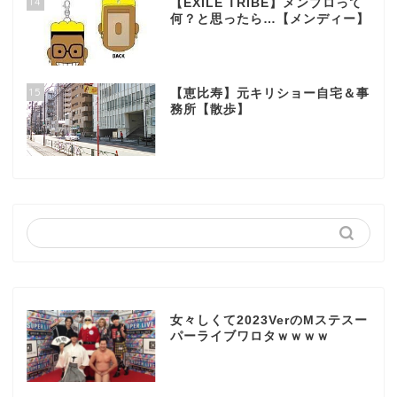
14
【EXILE TRIBE】メンプロって
何？と思ったら…【メンディー】
15
【恵比寿】元キリショー自宅＆事
務所【散歩】
女々しくて2023VerのMステスー
パーライブワロタｗｗｗｗ