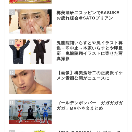
10
樽美酒研二スッピンでSASUKE
お疲れ様会＠SATOブリアン
11
鬼龍院翔いらすとや風イラスト募
集→即中止→本家いらすとや即反
応→鬼龍院翔イラストに寄せた写
真撮影
12
【画像】樽美酒研二の正統派イケ
メン素顔公開がニュースに
13
ゴールデンボンバー「ガガガガガ
ガガ」MV小ネタまとめ