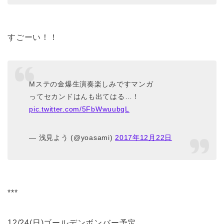
すごーい！！
Mステの金爆生演奏楽しみですマンガ
ってセカンドはんも出てはる…！
pic.twitter.com/5FbWwuubgL
— 浅見よう (@yoasami)
2017年12月22日
***
12/24(日)ゴールデンボンバー予定