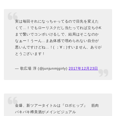
実は毎回それになっちゃってるので目先を変えた
くて…！でもローリスクだし当たってれば立ち小K
まで繋いでコンボいけるしで、結局はそこなのか
なぁー！うーん…まあ体感で埋められない自分が
悪いんですけどね…！( ；∀；)すいません、ありが
とうございます！
— 歌広場 淳 (@junjunmjgirly)
2017年12月23日
金爆、新ツアータイトルは『ロボヒップ』 筋肉
バキバキ樽美酒がメインビジュアル