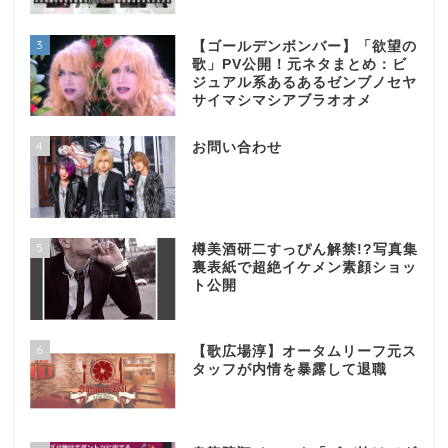
3
【ゴールデンボンバー】「欲望の
歌」PV公開！元ネタまとめ：ビ
ジュアル系あるあるゼンブノセヤ
サイマシマシアブラオオメ
4
お問い合わせ
5
樽美酒研二すっぴん解禁!?写真集
裏表紙で超絶イケメン素顔ショッ
ト公開
6
【歌広場淳】オータムリーフ元ス
タッフが内情を暴露して退職