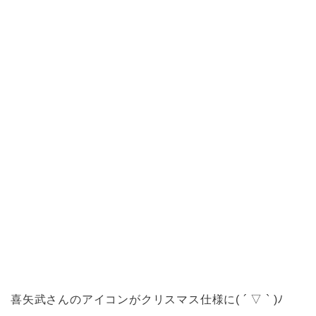
喜矢武さんのアイコンがクリスマス仕様に( ´ ▽ ` )ﾉ