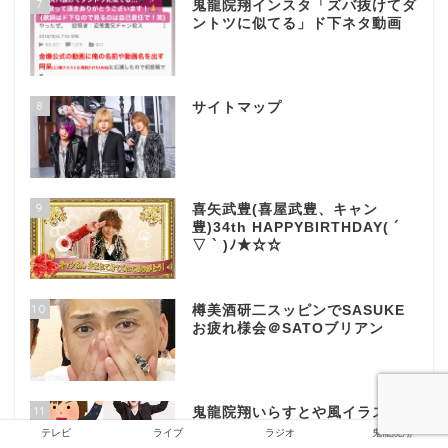
7
鬼龍院翔インスタ「ズバ抜けてダ
ントツに似てる」ド下ネタ動画
8
サイトマップ
9
喜矢武豊(喜屋武豊、キャン
豊)34th HAPPYBIRTHDAY( ´
▽ ` )ﾉ★☆☆
10
樽美酒研二スッピンでSASUKE
お疲れ様会＠SATOブリアン
11
鬼龍院翔いらすとや風イラスト募
集→即中止→本家いらすとや即反
テレビ
ライブ
ラジオ
鬼龍院翔