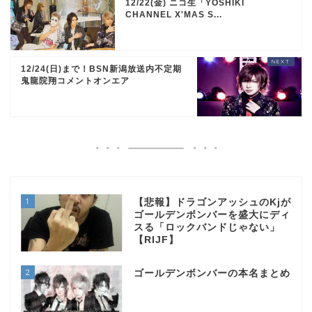
12/22(金) ニコ生「YOSHIKI
CHANNEL X'MAS S...
12/24(日)まで！BSN新潟放送内不定期
鬼龍院翔コメントオンエア
1
【悲報】ドラゴンアッシュのKjが
ゴールデンボンバーを盛大にディ
スる「ロックバンドじゃない」
【RIJF】
2
ゴールデンボンバーの本名まとめ