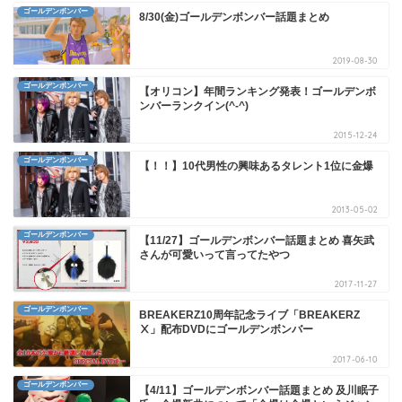
ゴールデンボンバー
8/30(金)ゴールデンボンバー話題まとめ
2019-08-30
ゴールデンボンバー
【オリコン】年間ランキング発表！ゴールデンボ
ンバーランクイン(^-^)
2015-12-24
ゴールデンボンバー
【！！】10代男性の興味あるタレント1位に金爆
2013-05-02
ゴールデンボンバー
【11/27】ゴールデンボンバー話題まとめ 喜矢武
さんが可愛いって言ってたやつ
2017-11-27
ゴールデンボンバー
BREAKERZ10周年記念ライブ「BREAKERZ
Ⅹ」配布DVDにゴールデンボンバー
2017-06-10
ゴールデンボンバー
【4/11】ゴールデンボンバー話題まとめ 及川眠子