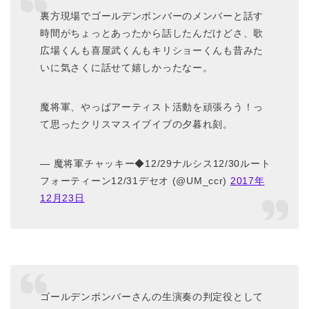
裏方現場でゴールデンボンバーのメンバーと話す
時間がちょっとあったから話したんだけどさ、歌
広場くんも喜屋武くんもキリショーくんも昔みた
いに気さくに話せて嬉しかったなー。
魔将軍、やっぱアーティスト活動を頑張ろう！っ
て思ったクリスマスイブイブの夕暮れ刻。
— 魔将軍チャッキー◆12/29ナルシス12/30ルート
フォーティーン12/31デセオ (@UM_ccr)
2017年
12月23日
ゴールデンボンバーさんの生演奏の判定役として