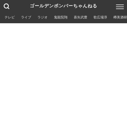
ゴールデンボンバーちゃんねる
テレビ
ライブ
ラジオ
鬼龍院翔
喜矢武豊
歌広場淳
樽美酒研