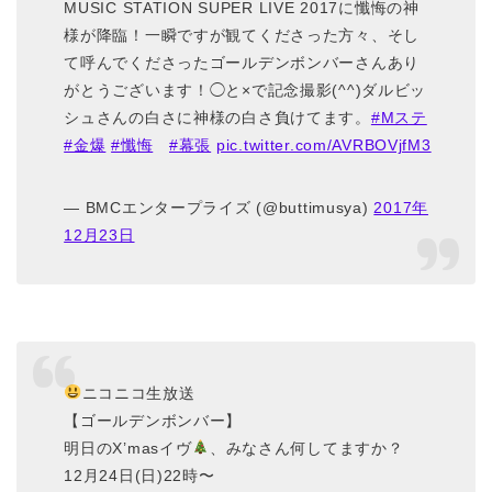
MUSIC STATION SUPER LIVE 2017に懺悔の神
様が降臨！一瞬ですが観てくださった方々、そし
て呼んでくださったゴールデンボンバーさんあり
がとうございます！◯と×で記念撮影(^^)ダルビッ
シュさんの白さに神様の白さ負けてます。
#Mステ
#金爆
#懺悔
#幕張
pic.twitter.com/AVRBOVjfM3
— BMCエンタープライズ (@buttimusya)
2017年
12月23日
ニコニコ生放送
【ゴールデンボンバー】
明日のX’masイヴ
、みなさん何してますか？
12月24日(日)22時〜