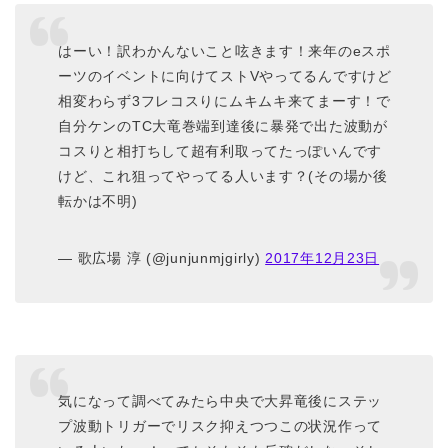
はーい！訳わかんないこと呟きます！来年のeスポ
ーツのイベントに向けてストVやってるんですけど
相変わらず3フレコスりにムキムキ来てまーす！で
自分ケンのTC大竜巻端到達後に暴発で出た波動が
コスりと相打ちして超有利取ってたっぽいんです
けど、これ狙ってやってる人います？(その場か後
転かは不明)
— 歌広場 淳 (@junjunmjgirly)
2017年12月23日
気になって調べてみたら中央で大昇竜後にステッ
プ波動トリガーでリスク抑えつつこの状況作って