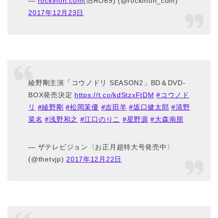
—
rockinon.com
(旧RO69) (@rockinon_com)
2017年12月23日
綾野剛主演「コウノドリ SEASON2」BD＆DVD-
BOX発売決定
https://t.co/kdStzxFtDM
#コウノド
リ
#綾野剛
#松岡茉優
#吉田羊
#坂口健太郎
#清野
菜名
#浅野和之
#江口のりこ
#星野源
#大森南朋
— ザテレビジョン〈お正月超特大号発売中〉
(@thetvjp)
2017年12月22日