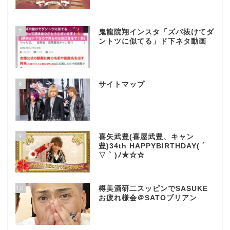
7
鬼龍院翔インスタ「ズバ抜けてダ
ントツに似てる」ド下ネタ動画
8
サイトマップ
9
喜矢武豊(喜屋武豊、キャン
豊)34th HAPPYBIRTHDAY( ´
▽ ` )ﾉ★☆☆
10
樽美酒研二スッピンでSASUKE
お疲れ様会＠SATOブリアン