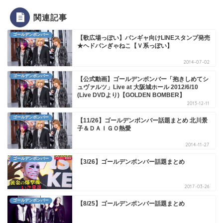
関連記事
ゴールデンボンバー
【歌広場っぽい】バンギャ向けLINEスタンプ発売
★ヘドバンぎゃねこ【Ｖ系っぽい】
2014-07-02
ゴールデンボンバー
【公式動画】ゴールデンボンバー「抱きしめてシ
ュヴァルツ」Live at 大阪城ホール 2012/6/10
(Live DVDより)【GOLDEN BOMBER】
2013-12-11
ゴールデンボンバー
【11/26】ゴールデンボンバー話題まとめ 北川景
子＆ＤＡＩＧＯ熱愛
2014-11-27
ゴールデンボンバー
【3/26】ゴールデンボンバー話題まとめ
2017-03-26
ゴールデンボンバー
【8/25】ゴールデンボンバー話題まとめ