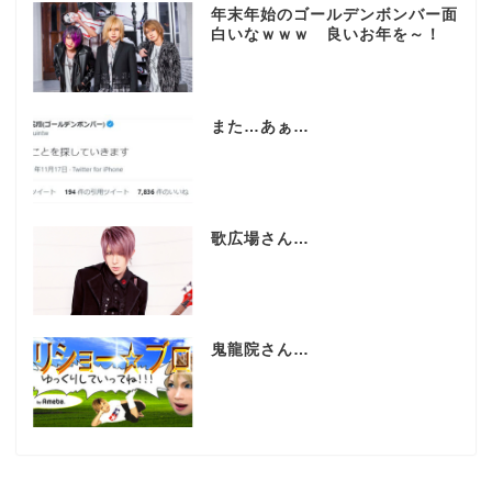
年末年始のゴールデンボンバー面
白いなｗｗｗ 良いお年を～！
また…あぁ…
歌広場さん…
鬼龍院さん…