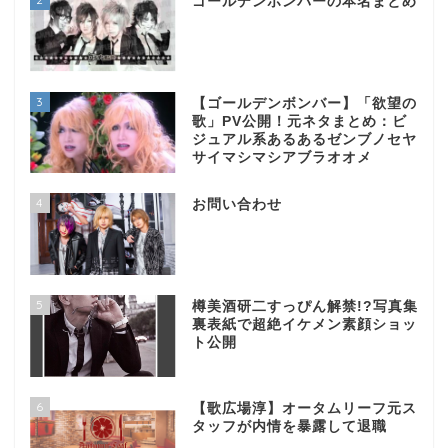
ゴールデンボンバーの本名まとめ
3
【ゴールデンボンバー】「欲望の
歌」PV公開！元ネタまとめ：ビ
ジュアル系あるあるゼンブノセヤ
サイマシマシアブラオオメ
4
お問い合わせ
5
樽美酒研二すっぴん解禁!?写真集
裏表紙で超絶イケメン素顔ショッ
ト公開
6
【歌広場淳】オータムリーフ元ス
タッフが内情を暴露して退職