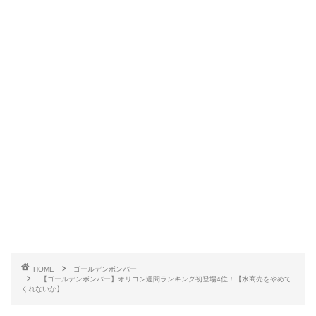
HOME
ゴールデンボンバー
【ゴールデンボンバー】オリコン週間ランキング初登場4位！【水商売をやめて
くれないか】