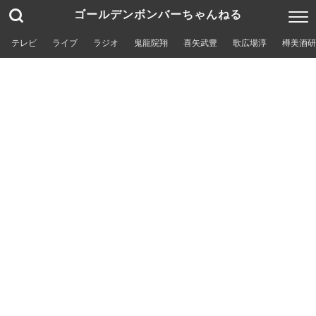
ゴールデンボンバーちゃんねる
テレビ
ライブ
ラジオ
鬼龍院翔
喜矢武豊
歌広場淳
樽美酒研