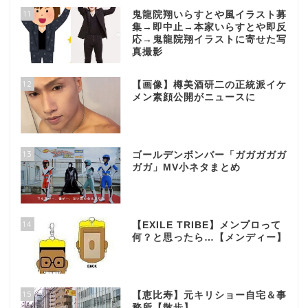
11
鬼龍院翔いらすとや風イラスト募
集→即中止→本家いらすとや即反
応→鬼龍院翔イラストに寄せた写
真撮影
12
【画像】樽美酒研二の正統派イケ
メン素顔公開がニュースに
13
ゴールデンボンバー「ガガガガガ
ガガ」MV小ネタまとめ
14
【EXILE TRIBE】メンプロって
何？と思ったら…【メンディー】
15
【恵比寿】元キリショー自宅＆事
務所【散歩】