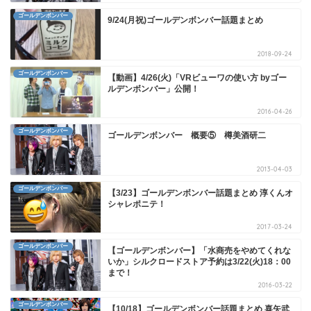
ゴールデンボンバー
9/24(月祝)ゴールデンボンバー話題まとめ
2018-09-24
ゴールデンボンバー
【動画】4/26(火)「VRビューワの使い方 byゴー
ルデンボンバー」公開！
2016-04-26
ゴールデンボンバー
ゴールデンボンバー 概要⑤ 樽美酒研二
2013-04-03
ゴールデンボンバー
【3/23】ゴールデンボンバー話題まとめ 淳くんオ
シャレポニテ！
2017-03-24
ゴールデンボンバー
【ゴールデンボンバー】「水商売をやめてくれな
いか」シルクロードストア予約は3/22(火)18：00
まで！
2016-03-22
ゴールデンボンバー
【10/18】ゴールデンボンバー話題まとめ 喜矢武