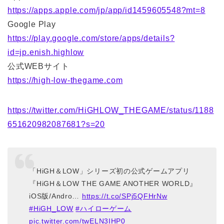
https://apps.apple.com/jp/app/id1459605548?mt=8
Google Play
https://play.google.com/store/apps/details?
id=jp.enish.highlow
公式WEBサイト
https://high-low-thegame.com
https://twitter.com/HiGHLOW_THEGAME/status/1188
651620982087681?s=20
「HiGH＆LOW」シリーズ初の公式ゲームアプリ
『HiGH＆LOW THE GAME ANOTHER WORLD』
iOS版/Andro…
https://t.co/SPj5QFHrNw
#HiGH_LOW
#ハイローゲーム
pic.twitter.com/twELN3IHP0