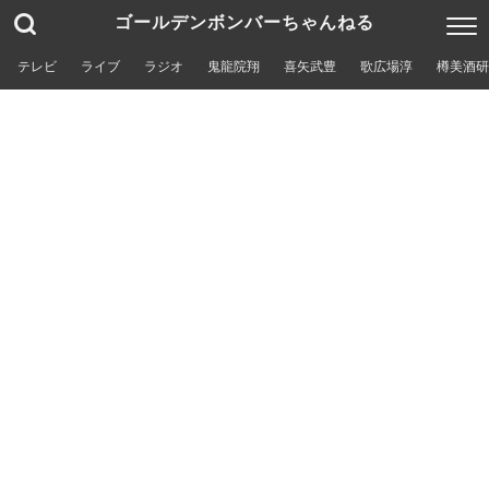
ゴールデンボンバーちゃんねる
テレビ
ライブ
ラジオ
鬼龍院翔
喜矢武豊
歌広場淳
樽美酒研