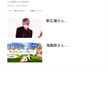
歌広場さん…
鬼龍院さん…