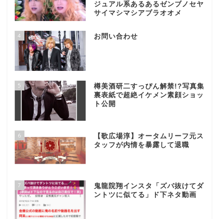
ジュアル系あるあるゼンブノセヤ
サイマシマシアブラオオメ
4
お問い合わせ
5
樽美酒研二すっぴん解禁!?写真集
裏表紙で超絶イケメン素顔ショッ
ト公開
6
【歌広場淳】オータムリーフ元ス
タッフが内情を暴露して退職
7
鬼龍院翔インスタ「ズバ抜けてダ
ントツに似てる」ド下ネタ動画