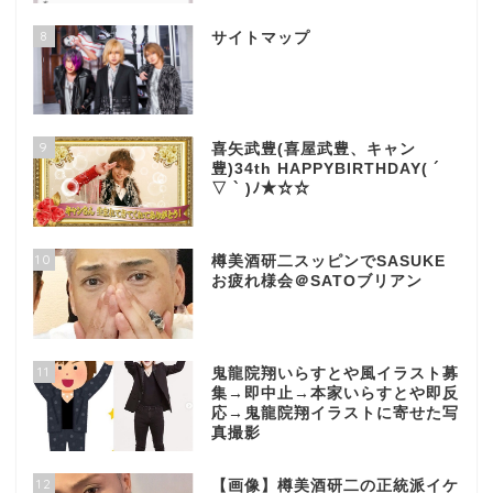
8
サイトマップ
9
喜矢武豊(喜屋武豊、キャン
豊)34th HAPPYBIRTHDAY( ´
▽ ` )ﾉ★☆☆
10
樽美酒研二スッピンでSASUKE
お疲れ様会＠SATOブリアン
11
鬼龍院翔いらすとや風イラスト募
集→即中止→本家いらすとや即反
応→鬼龍院翔イラストに寄せた写
真撮影
12
【画像】樽美酒研二の正統派イケ