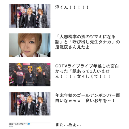
淳くん！！！！！
「人志松本の酒のツマミになる
話」と「呼び出し先生タナカ」の
鬼龍院さん見たよ
CDTVライブライブ年越しの面白
かった「訳あって1人いませ
ん！！！」女々しくて！！！
年末年始のゴールデンボンバー面
白いなｗｗｗ 良いお年を～！
また…あぁ…