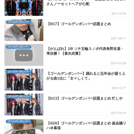
さんノーセットヘアが心配
2017-10-18
ゴールデンボンバー
【8/17】ゴールデンボンバー話題まとめ
2017-08-17
ゴールデンボンバー
【がんばれ】2/8 ソチ五輪スノボ代表角野友基・
準決勝！【喜矢武豊】
2014-02-08
ゴールデンボンバー
【ゴールデンボンバー】踊れると忘年会が盛り上
がる曲1位に「女々しくて」
2015-12-17
ゴールデンボンバー
【6/13】ゴールデンボンバー話題まとめ 忙しや
2015-06-14
ゴールデンボンバー
【4/28】ゴールデンボンバー話題まとめ 超会議リ
ハ＠幕張