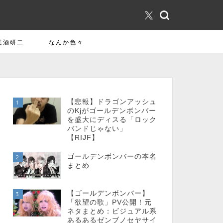
美酒研二
なんか色々
【悲報】ドラゴンアッシュ
1
のKjがゴールデンボンバー
を盛大にディスる「ロック
バンドじゃない」
【RIJF】
ゴールデンボンバーの本名
2
まとめ
【ゴールデンボンバー】
3
「欲望の歌」PV公開！元
ネタまとめ：ビジュアル系
あるあるゼンブノセヤサイ