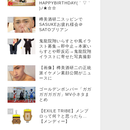
HAPPYBIRTHDAY( ´ ▽ `
)ﾉ★☆☆
樽美酒研二スッピンで
10
SASUKEお疲れ様会＠
SATOブリアン
鬼龍院翔いらすとや風イラ
11
スト募集→即中止→本家い
らすとや即反応→鬼龍院翔
イラストに寄せた写真撮影
【画像】樽美酒研二の正統
12
派イケメン素顔公開がニュ
ースに
ゴールデンボンバー「ガガ
13
ガガガガガ」MV小ネタま
とめ
【EXILE TRIBE】メンプ
14
ロって何？と思ったら…
【メンディー】