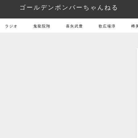
ゴールデンボンバーちゃんねる
ラジオ
鬼龍院翔
喜矢武豊
歌広場淳
樽