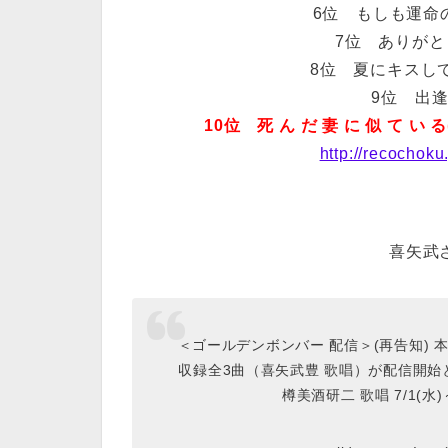
6位 もしも運命
7位 ありがとう
8位 夏にキスし
9位 出逢
10位 死 ん だ 妻 に 似 て 
http://recochoku
喜矢武さん
＜ゴールデンボンバー 配信＞(再告知)
収録全3曲（喜矢武豊 歌唱）が配信開始となり
樽美酒研二 歌唱 7/1(