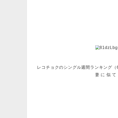
レコチョクのシングル週間ランキング（6/
妻 に 似 