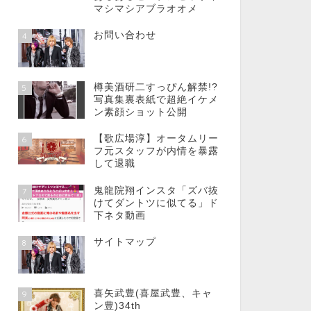
マシマシアブラオオメ
お問い合わせ
4
樽美酒研二すっぴん解禁!?
5
写真集裏表紙で超絶イケメ
ン素顔ショット公開
【歌広場淳】オータムリー
6
フ元スタッフが内情を暴露
して退職
鬼龍院翔インスタ「ズバ抜
7
けてダントツに似てる」ド
下ネタ動画
サイトマップ
8
喜矢武豊(喜屋武豊、キャ
9
ン豊)34th