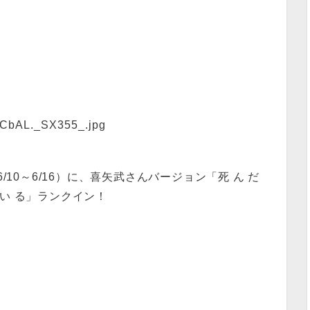
10～6/16）に、喜矢武さんバージョン「死 ん だ
て い る」ランクイン！