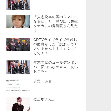
「人志松本の酒のツマミに
なる話」と「呼び出し先生
タナカ」の鬼龍院さん見た
よ
CDTVライブライブ年越し
の面白かった「訳あって1
人いません！！！」女々し
くて！！！
年末年始のゴールデンボン
バー面白いなｗｗｗ 良い
お年を～！
また…あぁ…
歌広場さん…