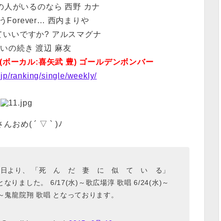
の人がいるのなら 西野 カナ
Forever… 西内まりや
ていいですか? アルスマグナ
いの続き 渡辺 麻友
い る(ボーカル:喜矢武 豊) ゴールデンボンバー
.jp/ranking/single/weekly/
おめ( ´ ▽ ` )ﾉ
 本日より、 「死 ん だ 妻 に 似 て い る」
ました。 6/17(水)～歌広場淳 歌唱 6/24(水)～
水)～鬼龍院翔 歌唱 となっております。