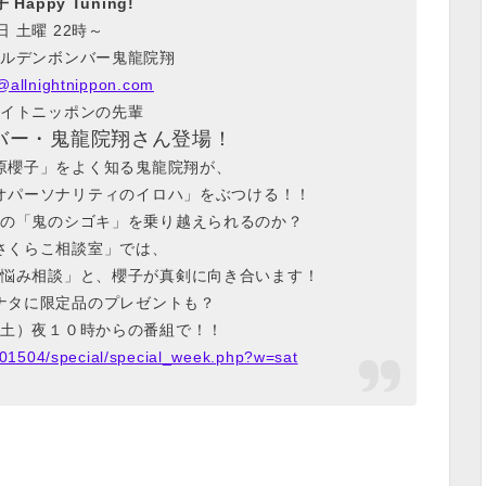
Happy Tuning!
日 土曜 22時～
ルデンボンバー鬼龍院翔
@allnightnippon.com
イトニッポンの先輩
バー・鬼龍院翔さん登場！
原櫻子」をよく知る鬼龍院翔が、
オパーソナリティのイロハ」をぶつける！！
の「鬼のシゴキ」を乗り越えられるのか？
さくらこ相談室」では、
悩み相談」と、櫻子が真剣に向き合います！
ナタに限定品のプレゼントも？
土）夜１０時からの番組で！！
01504/special/special_week.php?w=sat