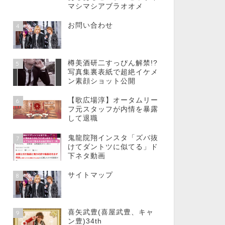
マシマシアブラオオメ
お問い合わせ
4
樽美酒研二すっぴん解禁!?
5
写真集裏表紙で超絶イケメ
ン素顔ショット公開
【歌広場淳】オータムリー
6
フ元スタッフが内情を暴露
して退職
鬼龍院翔インスタ「ズバ抜
7
けてダントツに似てる」ド
下ネタ動画
サイトマップ
8
喜矢武豊(喜屋武豊、キャ
9
ン豊)34th