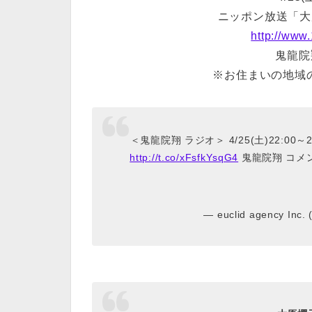
ニッポン放送「大原櫻
http://www
鬼龍院
※お住まいの地域
＜鬼龍院翔 ラジオ＞ 4/25(土)22:00～
http://t.co/xFsfkYsqG4
鬼龍院翔 コメ
— euclid agency Inc.