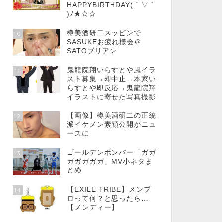
HAPPYBIRTHDAY( ´ ▽ `
)ﾉ★☆☆
樽美酒研二スッピンで
10
SASUKEお疲れ様会＠
SATOブリアン
鬼龍院翔いらすとや風イラ
11
スト募集→即中止→本家い
らすとや即反応→鬼龍院翔
イラストに寄せた写真撮影
【画像】樽美酒研二の正統
12
派イケメン素顔公開がニュ
ースに
ゴールデンボンバー「ガガ
13
ガガガガガ」MV小ネタま
とめ
【EXILE TRIBE】メンプ
14
ロって何？と思ったら…
【メンディー】