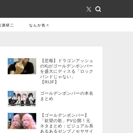
美酒研二
なんか色々
【悲報】ドラゴンアッシュ
1
のKjがゴールデンボンバー
を盛大にディスる「ロック
バンドじゃない」
【RIJF】
ゴールデンボンバーの本名
2
まとめ
【ゴールデンボンバー】
3
「欲望の歌」PV公開！元
ネタまとめ：ビジュアル系
あるあるゼンブノセヤサイ