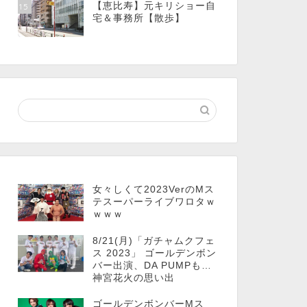
【恵比寿】元キリショー自
15
宅＆事務所【散歩】
女々しくて2023VerのMス
テスーパーライブワロタｗ
ｗｗｗ
8/21(月)「ガチャムクフェ
ス 2023」 ゴールデンボン
バー出演、DA PUMPも…
神宮花火の思い出
ゴールデンボンバーMス