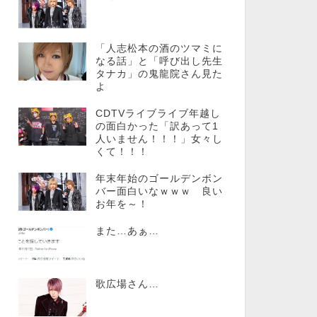
「人志松本の酒のツマミに
なる話」と「呼び出し先生
タナカ」の鬼龍院さん見た
よ
CDTVライブライブ年越し
の面白かった「訳あって1
人いません！！！」女々し
くて！！！
年末年始のゴールデンボン
バー面白いなｗｗｗ 良い
お年を～！
また…あぁ…
歌広場さん…