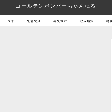
ゴールデンボンバーちゃんねる
ラジオ
鬼龍院翔
喜矢武豊
歌広場淳
樽