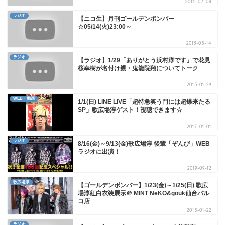
2015-07-08
ラジオ
【ニコ生】月刊ゴールデンボンバー
☆05/14(火)23:00～
2013-05-14
ラジオ
【ラジオ】1/29「ありがとう浜村淳です」で花見
桜幸樹が名付け親・鬼龍院翔についてトーク
2015-01-29
WEB・動画
1/1(日) LINE LIVE「超特急笑う門には超爆来たる
SP」歌広場淳ゲスト！視聴できます☆
2017-01-01
ラジオ
8/16(金)～9/13(金)歌広場淳 後輩「ぞんび」WEB
ラジオに出演！
2019-09-12
歌広場淳
【ゴールデンボンバー】1/23(金)～1/25(日) 歌広
場淳紅白衣装展示＠ MINT NeKO&gouk仙台パル
コ店
2015-01-22
ラジオ