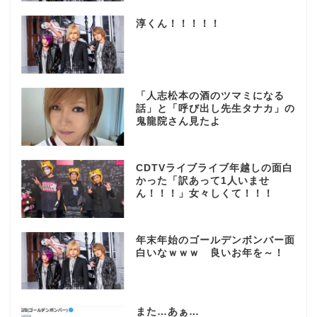
淳くん！！！！！
「人志松本の酒のツマミになる
話」と「呼び出し先生タナカ」の
鬼龍院さん見たよ
CDTVライブライブ年越しの面白
かった「訳あって1人いませ
ん！！！」女々しくて！！！
年末年始のゴールデンボンバー面
白いなｗｗｗ 良いお年を～！
また…あぁ…