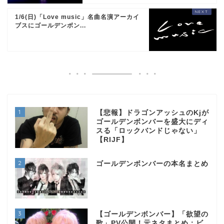
1/6(日)「Love music」名曲名演アーカイ
ブスにゴールデンボン...
1
【悲報】ドラゴンアッシュのKjが
ゴールデンボンバーを盛大にディ
スる「ロックバンドじゃない」
【RIJF】
2
ゴールデンボンバーの本名まとめ
3
【ゴールデンボンバー】「欲望の
歌」PV公開！元ネタまとめ：ビ