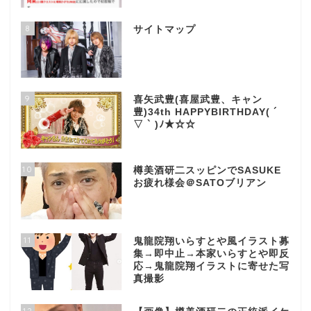
8
サイトマップ
9
喜矢武豊(喜屋武豊、キャン
豊)34th HAPPYBIRTHDAY( ´
▽ ` )ﾉ★☆☆
10
樽美酒研二スッピンでSASUKE
お疲れ様会＠SATOブリアン
11
鬼龍院翔いらすとや風イラスト募
集→即中止→本家いらすとや即反
応→鬼龍院翔イラストに寄せた写
真撮影
12