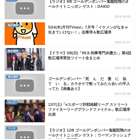
【ラジオ】9/8 ゴールデンボンバー鬼龍院翔のオ
ールナイトニッポン ゲスト：DAIGO
2014-09-09
歌広場淳
5/24(木)月刊TVnavi」7月号「イケメンがなきゃ
生きていけない！」志尊淳＆歌広場淳
2018-05-27
歌広場淳
【ドラマ】5/8(日)「99.9-刑事専門弁護士-」第4話
歌広場淳実況ツイート全まとめ
2016-05-08
歌広場淳
ゴールデンボンバー「死 ん だ 妻 に 似
て い る」カラオケで歌ってみたら合いの手入
ってた【画像あり】
2015-05-30
テレビ
12/7(土)「eスポーツ対戦格闘リーグ ストリート
ファイターリーググランドファイナル」歌広場淳
出演
2019-12-06
ラジオ
【ラジオ】12/8 ゴールデンボンバー鬼龍院翔のオ
ールナイトニッポン ゲスト：ウーマンラッシュア