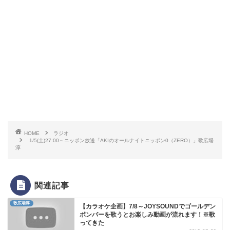
HOME
ラジオ
1/5(土)27:00～ニッポン放送「AKIのオールナイトニッポン0（ZERO）」歌広場
淳
関連記事
歌広場淳
【カラオケ企画】7/8～JOYSOUNDでゴールデン
ボンバーを歌うとお楽しみ動画が流れます！※歌
ってきた