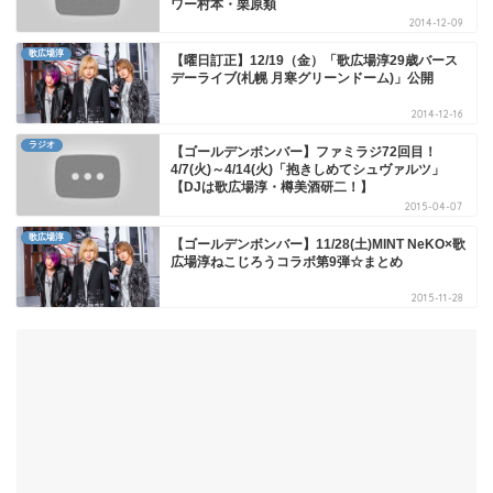
ワー村本・栗原類
2014-12-09
歌広場淳
【曜日訂正】12/19（金）「歌広場淳29歳バース
デーライブ(札幌 月寒グリーンドーム)」公開
2014-12-16
ラジオ
【ゴールデンボンバー】ファミラジ72回目！
4/7(火)～4/14(火)「抱きしめてシュヴァルツ」
【DJは歌広場淳・樽美酒研二！】
2015-04-07
歌広場淳
【ゴールデンボンバー】11/28(土)MINT NeKO×歌
広場淳ねこじろうコラボ第9弾☆まとめ
2015-11-28