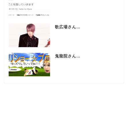
歌広場さん…
鬼龍院さん…