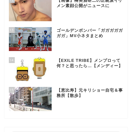
【画像】樽美酒研二の正統派イケ
メン素顔公開がニュースに
13
ゴールデンボンバー「ガガガガガ
ガガ」MV小ネタまとめ
14
【EXILE TRIBE】メンプロって
何？と思ったら…【メンディー】
15
【恵比寿】元キリショー自宅＆事
務所【散歩】