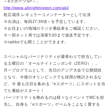
～eスポーツSP～」
http://www.allnightnippon.com/aki/
歌広場淳 レギュラーコメンテーターとして出演
※出演は、毎回27:30頃～を予定しています。
※お住まいの地域のラジオ番組表をご確認ください。
※一部ネット局では深夜5:00まで放送予定です。
※radikoでも聞くことができます。
スペシャルなパーソナリティが週替わりで担当してい
る土曜日の「オールナイトニッポン0（ZERO）」。
月一プログラムとして、先日のアジア大会で公開競技
となり、今後のオリンピックでも採用が検討されるな
ど、今 最も注目を集める『eスポーツ』にスポットを当
てた番組がスタート！
パーソナリティを務めるのは様々なイベントでMCを担
当し、自身も『eスポーツ』ゲームをこよなく愛する