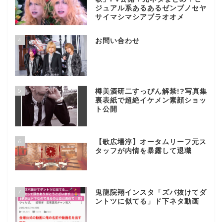
ジュアル系あるあるゼンブノセヤ
サイマシマシアブラオオメ
4
お問い合わせ
5
樽美酒研二すっぴん解禁!?写真集
裏表紙で超絶イケメン素顔ショッ
ト公開
6
【歌広場淳】オータムリーフ元ス
タッフが内情を暴露して退職
7
鬼龍院翔インスタ「ズバ抜けてダ
ントツに似てる」ド下ネタ動画