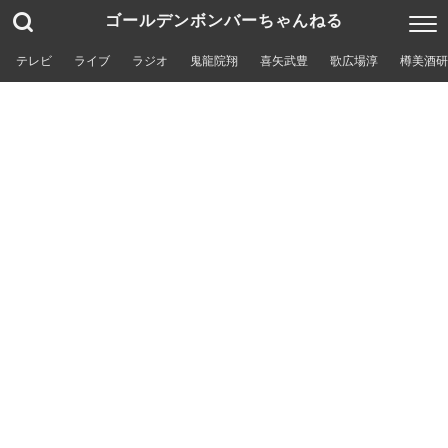
ゴールデンボンバーちゃんねる
テレビ
ライブ
ラジオ
鬼龍院翔
喜矢武豊
歌広場淳
樽美酒研