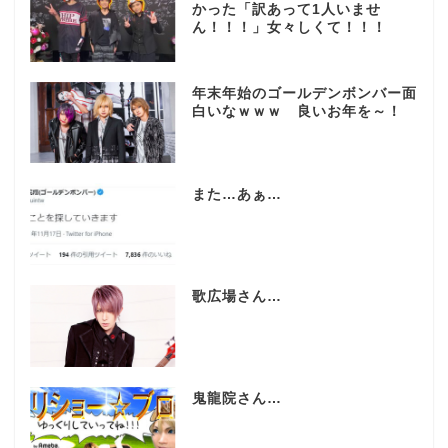
かった「訳あって1人いませ
ん！！！」女々しくて！！！
年末年始のゴールデンボンバー面
白いなｗｗｗ 良いお年を～！
また…あぁ…
歌広場さん…
鬼龍院さん…