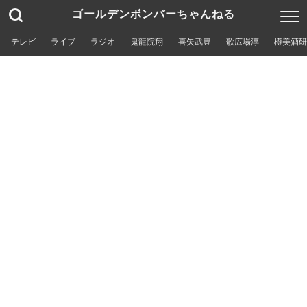
ゴールデンボンバーちゃんねる
テレビ
ライブ
ラジオ
鬼龍院翔
喜矢武豊
歌広場淳
樽美酒研