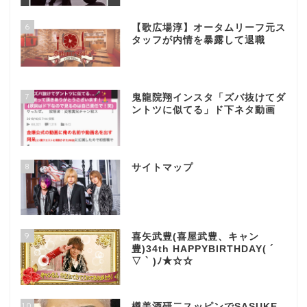
6
【歌広場淳】オータムリーフ元ス
タッフが内情を暴露して退職
7
鬼龍院翔インスタ「ズバ抜けてダ
ントツに似てる」ド下ネタ動画
8
サイトマップ
9
喜矢武豊(喜屋武豊、キャン
豊)34th HAPPYBIRTHDAY( ´
▽ ` )ﾉ★☆☆
10
樽美酒研二スッピンでSASUKE