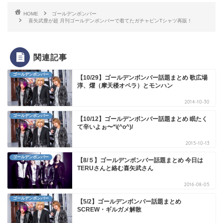
HOME
ゴールデンボンバー
喜矢武豊が超 月刊ゴールデンボンバーで着てたガチャピンTシャツ再販！
関連記事
ゴールデンボンバー
【10/29】ゴールデンボンバー話題まとめ 歌広場
淳、燿（摩天楼オペラ）とモンハン
2014-10-30
ゴールデンボンバー
【10/12】ゴールデンボンバー話題まとめ 眠たく
て辛いよぉ〜*\(^o^)/
2015-10-13
ゴールデンボンバー
【8/５】ゴールデンボンバー話題まとめ 今日は
TERUさんと絡む喜矢武さん
2016-08-05
ゴールデンボンバー
【5/2】ゴールデンボンバー話題まとめ
SCREW・ギルガメ解散