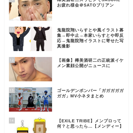
お疲れ様会＠SATOブリアン
11
鬼龍院翔いらすとや風イラスト募
集→即中止→本家いらすとや即反
応→鬼龍院翔イラストに寄せた写
真撮影
12
【画像】樽美酒研二の正統派イケ
メン素顔公開がニュースに
13
ゴールデンボンバー「ガガガガガ
ガガ」MV小ネタまとめ
14
【EXILE TRIBE】メンプロって
何？と思ったら…【メンディー】