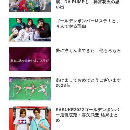
演、DA PUMPも…神宮花火の思
い出
ゴールデンボンバーMステ！と、
４人でやる理由
夢に淳くん出てきた 他もろもろ
あけましておめでとうございます
2023
SASUKE2022ゴールデンボンバ
ー鬼龍院翔・喜矢武豊 結果まと
め