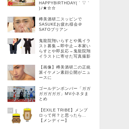
HAPPYBIRTHDAY( ´ ▽ `
)ﾉ★☆☆
樽美酒研二スッピンで
10
SASUKEお疲れ様会＠
SATOブリアン
鬼龍院翔いらすとや風イラ
11
スト募集→即中止→本家い
らすとや即反応→鬼龍院翔
イラストに寄せた写真撮影
【画像】樽美酒研二の正統
12
派イケメン素顔公開がニュ
ースに
ゴールデンボンバー「ガガ
13
ガガガガガ」MV小ネタま
とめ
【EXILE TRIBE】メンプ
14
ロって何？と思ったら…
【メンディー】