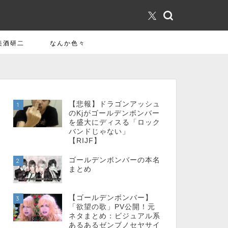
美酒研二
なんか色々
【悲報】ドラゴンアッシュ
1
のKjがゴールデンボンバー
を盛大にディスる「ロック
バンドじゃない」
【RIJF】
ゴールデンボンバーの本名
2
まとめ
【ゴールデンボンバー】
3
「欲望の歌」PV公開！元
ネタまとめ：ビジュアル系
あるあるゼンブノセヤサイ