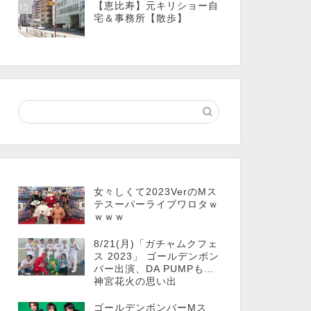
【恵比寿】元キリショー自
15
宅＆事務所【散歩】
女々しくて2023VerのMス
テスーパーライブワロタｗ
ｗｗｗ
8/21(月)「ガチャムクフェ
ス 2023」 ゴールデンボン
バー出演、DA PUMPも…
神宮花火の思い出
ゴールデンボンバーMス