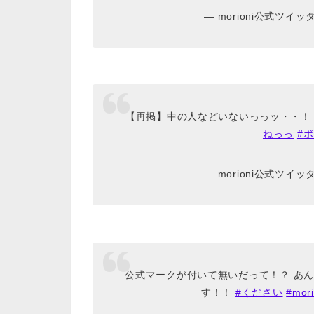
— morioni公式ツイッター
【再掲】中の人などいないっっッ・・
ねっっ
#
— morioni公式ツイッター
公式マークが付いて無いだって！？ あ
す！！
#ください
#mori