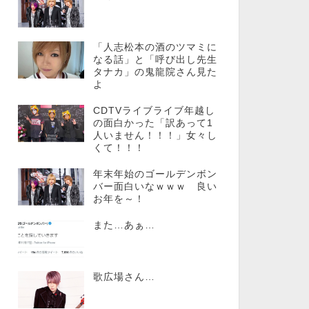
「人志松本の酒のツマミに
なる話」と「呼び出し先生
タナカ」の鬼龍院さん見た
よ
CDTVライブライブ年越し
の面白かった「訳あって1
人いません！！！」女々し
くて！！！
年末年始のゴールデンボン
バー面白いなｗｗｗ 良い
お年を～！
また…あぁ…
歌広場さん…