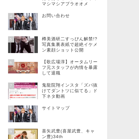
マシマシアブラオオメ
お問い合わせ
4
樽美酒研二すっぴん解禁!?
5
写真集裏表紙で超絶イケメ
ン素顔ショット公開
【歌広場淳】オータムリー
6
フ元スタッフが内情を暴露
して退職
鬼龍院翔インスタ「ズバ抜
7
けてダントツに似てる」ド
下ネタ動画
サイトマップ
8
喜矢武豊(喜屋武豊、キャ
9
ン豊)34th