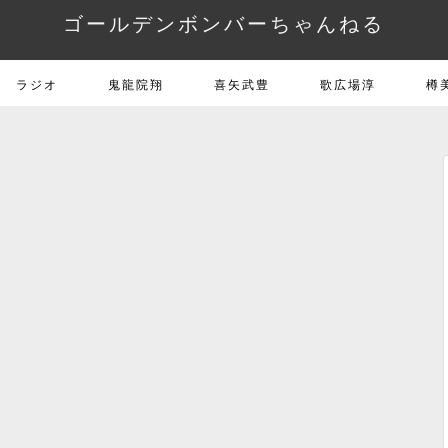
ゴールデンボンバーちゃんねる
ラジオ
鬼龍院翔
喜矢武豊
歌広場淳
樽