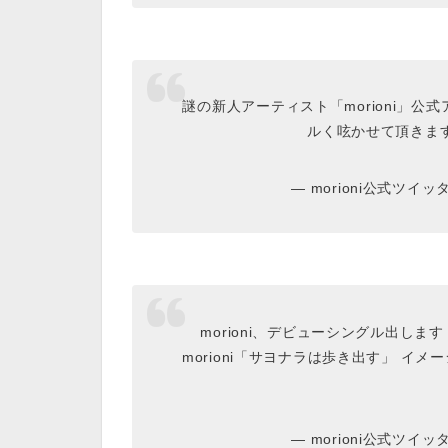
謎の新人アーティスト「morioni」公式
ルく呟かせて頂きます！
— morioni公式ツイッター
morioni、デビューシングル出しま
morioni「サヨナラは歩き出す」 イメ
— morioni公式ツイッター