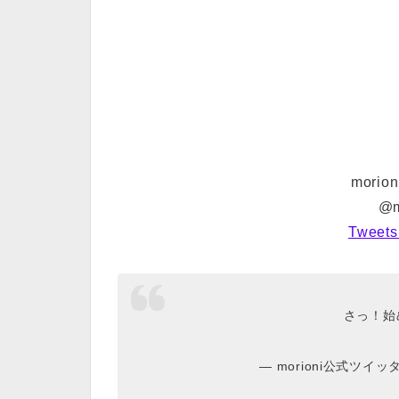
mori
@m
Tweets
さっ！始
— morioni公式ツイッター