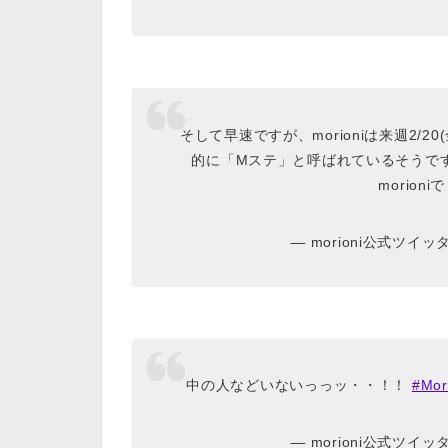
そして早速ですが、morioniは来週2/
的に「Mステ」と呼ばれているそうで
morioni
— morioni公式ツイッター
中の人などいないっっッ・・！！
#Mor
— morioni公式ツイッター