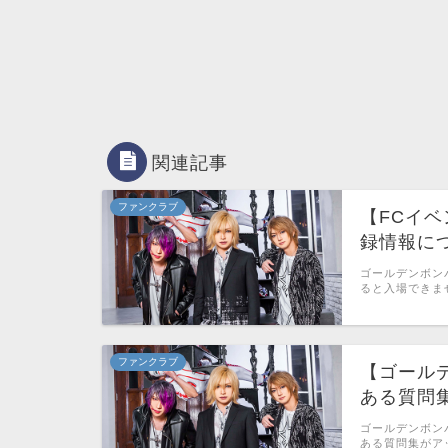
関連記事
ファンクラブ
【FCイベ
録情報に
ゴールデンボン
ると入場できま
ファンクラブ
【ゴール
ある質問集
ゴールデンボン
ある質問集がア