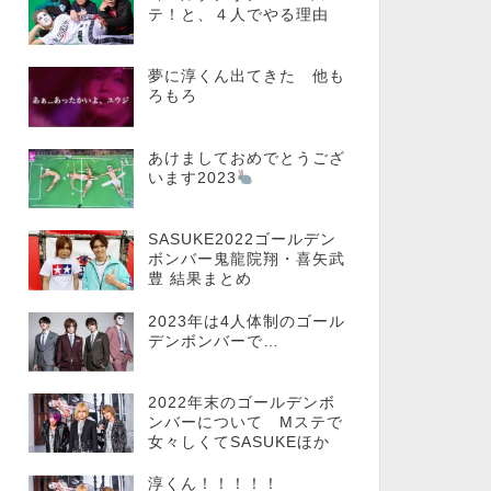
テ！と、４人でやる理由
夢に淳くん出てきた 他も
ろもろ
あけましておめでとうござ
います2023
SASUKE2022ゴールデン
ボンバー鬼龍院翔・喜矢武
豊 結果まとめ
2023年は4人体制のゴール
デンボンバーで…
2022年末のゴールデンボ
ンバーについて Mステで
女々しくてSASUKEほか
淳くん！！！！！