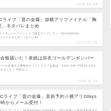
2016-04-09
水)FCライブ「昔の金爆」@横アリファイナル「胸
夏」ネタバレまとめ
ールデンボンバーファンクラブ限定ライブツアー「MUKASHINO
ファイナルまとめ！ (さらに&h …
2017-07-30
FC会報届いた！表紙は浴衣ゴールデンボンバー
ーが所属する事務所のファンクラブ会報誌「ZANY ZAP PRESS 2016
届きました！ 内容など …
2016-10-02
Cライブ「昔の金爆」直前予約☆横アリ2days
木)0時からメール受付！
ライブツアー「MUKASHINO KINBAKU」(昔の金爆) の直前予約受付が