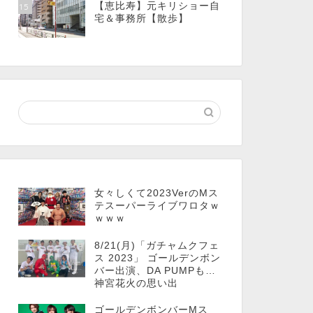
【恵比寿】元キリショー自
15
宅＆事務所【散歩】
女々しくて2023VerのMス
テスーパーライブワロタｗ
ｗｗｗ
8/21(月)「ガチャムクフェ
ス 2023」 ゴールデンボン
バー出演、DA PUMPも…
神宮花火の思い出
ゴールデンボンバーMス