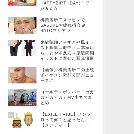
HAPPYBIRTHDAY( ´ ▽ `
)ﾉ★☆☆
樽美酒研二スッピンで
10
SASUKEお疲れ様会＠
SATOブリアン
鬼龍院翔いらすとや風イラ
11
スト募集→即中止→本家い
らすとや即反応→鬼龍院翔
イラストに寄せた写真撮影
【画像】樽美酒研二の正統
12
派イケメン素顔公開がニュ
ースに
ゴールデンボンバー「ガガ
13
ガガガガガ」MV小ネタま
とめ
【EXILE TRIBE】メンプ
14
ロって何？と思ったら…
【メンディー】