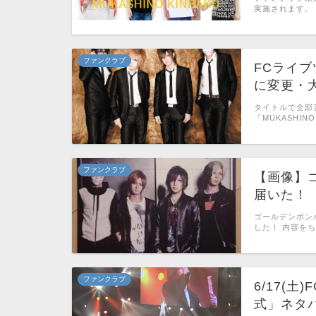
実施されます。 
ファンクラブ
FCライ
に変更・
タイトルで全部
「MUKASHIN
ファンクラブ
【画像】
届いた！
ゴールデンボンバー
した！ 内容をち
ファンクラブ
6/17(
式」ネタ