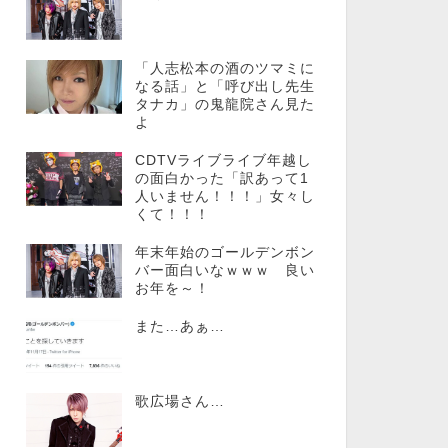
「人志松本の酒のツマミに
なる話」と「呼び出し先生
タナカ」の鬼龍院さん見た
よ
CDTVライブライブ年越し
の面白かった「訳あって1
人いません！！！」女々し
くて！！！
年末年始のゴールデンボン
バー面白いなｗｗｗ 良い
お年を～！
また…あぁ…
歌広場さん…