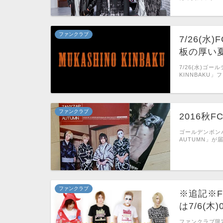
ファンクラブ
7/26(
板の厚い
7/26(水)ゴ
KINNBAKU」
ファンクラブ
2016秋
ゴールデンボンバ
AUTUMN」が
ファンクラブ
※追記※F
は7/6(
ファンクラブ限定