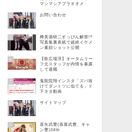
マシマシアブラオオメ
お問い合わせ
4
樽美酒研二すっぴん解禁!?
5
写真集裏表紙で超絶イケメ
ン素顔ショット公開
【歌広場淳】オータムリー
6
フ元スタッフが内情を暴露
して退職
鬼龍院翔インスタ「ズバ抜
7
けてダントツに似てる」ド
下ネタ動画
サイトマップ
8
喜矢武豊(喜屋武豊、キャ
9
ン豊)34th