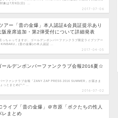
対象は7月9日(日) …
2017-07-06
ブツアー「昔の金爆」本人認証&会員証提示あり
大阪座席追加・第2弾受付について詳細発表
言っちゃってますが、ゴールデンボンバーファンクラブ限定ライブツアー
O KINBAKU」(昔の金爆)の本人認証 …
2017-04-05
ゴールデンボンバーファンクラブ会報2016夏☆
ファンクラブ会報「ZANY ZAP PRESS 2016 SUMMER」が届きま
ょっとまとめ(^-^ …
2016-07-02
土)FCライブ「昔の金爆」＠市原「ボクたちの性人
バレまとめ