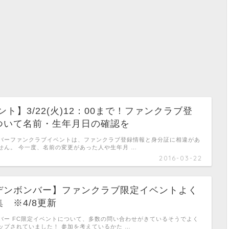
ント】3/22(火)12：00まで！ファンクラブ登
ついて名前・生年月日の確認を
バーファンクラブイベントは、ファンクラブ登録情報と身分証に相違があ
せん。 今一度、名前の変更があった人や生年月 …
2016-03-22
デンボンバー】ファンクラブ限定イベントよく
 ※4/8更新
バー FC限定イベントについて、多数の問い合わせがきているそうでよく
ップされていました！ 参加を考えているかた …