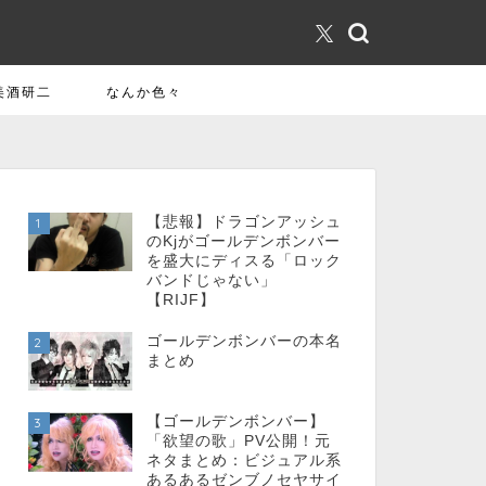
美酒研二
なんか色々
【悲報】ドラゴンアッシュ
1
のKjがゴールデンボンバー
を盛大にディスる「ロック
バンドじゃない」
【RIJF】
ゴールデンボンバーの本名
2
まとめ
【ゴールデンボンバー】
3
「欲望の歌」PV公開！元
ネタまとめ：ビジュアル系
あるあるゼンブノセヤサイ