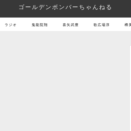
ゴールデンボンバーちゃんねる
ラジオ
鬼龍院翔
喜矢武豊
歌広場淳
樽