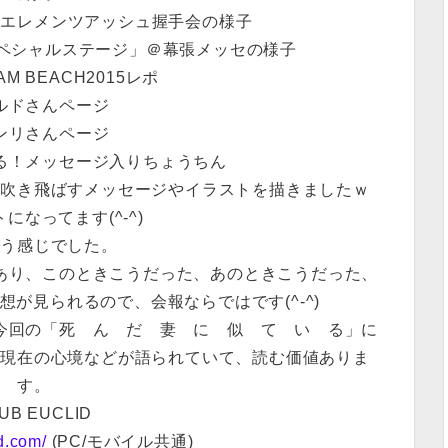
淳×エレメンツアッシュ握手会の様子
スペシャルステージ」＠幕張メッセの様子
AM BEACH2015レポ
ルドさんページ
ンリさんページ
る！メッセージ入りちょうちん
を吹き飛ばすメッセージやイラストを描きましたｗ
になってます(^-^)
いう感じでした。
あり、このときこうだった、あのときこうだった、
が見られるので、会報ならではです(^-^)
今回の「死 ん だ 妻 に 似 て い る」に
、現在の心境などが語られていて、読む価値ありま
す。
UB EUCLID
id.com/
(PC/モバイル共通)