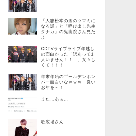
「人志松本の酒のツマミに
なる話」と「呼び出し先生
タナカ」の鬼龍院さん見た
よ
CDTVライブライブ年越し
の面白かった「訳あって1
人いません！！！」女々し
くて！！！
年末年始のゴールデンボン
バー面白いなｗｗｗ 良い
お年を～！
また…あぁ…
歌広場さん…