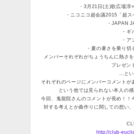
・3月21日(土)歌広場
・ニコニコ超会議2015「超
・JAPAN J
・ギ
・ア
・夏の暑さを乗り切
メンバーそれぞれがちょうちんに熱さ
プレゼント
…と
それぞれのページにメンバーコメントが
という他では見られない本人の感想
今回、鬼龍院さんのコメントが長め！！
対する考えとか曲作りに関しての想い
CL
http://club-eucl