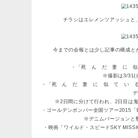
チラシはエレメンツアッシュと
今までの会報とは少し記事の構成とか、
・「死 ん だ 妻 に 
※撮影は3/31
・「死 ん だ 妻 に 似 て い 
※2日間に分けて行われ、2日目は
・ゴールデンボンバー全国ツアー2015
※デニムバージョンと
・映画「ワイルド・スピードSKY MIS