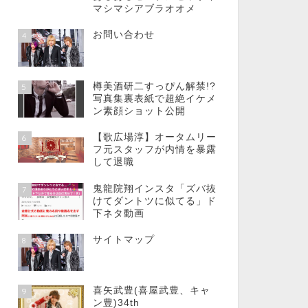
マシマシアブラオオメ
お問い合わせ
4
樽美酒研二すっぴん解禁!?
5
写真集裏表紙で超絶イケメ
ン素顔ショット公開
【歌広場淳】オータムリー
6
フ元スタッフが内情を暴露
して退職
鬼龍院翔インスタ「ズバ抜
7
けてダントツに似てる」ド
下ネタ動画
サイトマップ
8
喜矢武豊(喜屋武豊、キャ
9
ン豊)34th