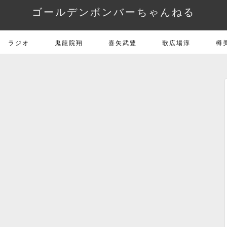
ゴールデンボンバーちゃんねる
ラジオ
鬼龍院翔
喜矢武豊
歌広場淳
樽