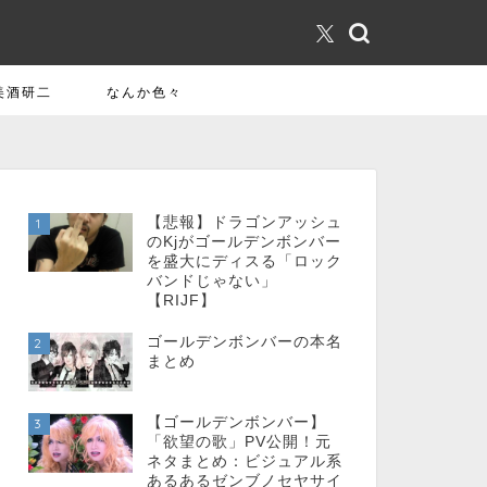
美酒研二
なんか色々
【悲報】ドラゴンアッシュ
1
のKjがゴールデンボンバー
を盛大にディスる「ロック
バンドじゃない」
【RIJF】
ゴールデンボンバーの本名
2
まとめ
【ゴールデンボンバー】
3
「欲望の歌」PV公開！元
ネタまとめ：ビジュアル系
あるあるゼンブノセヤサイ