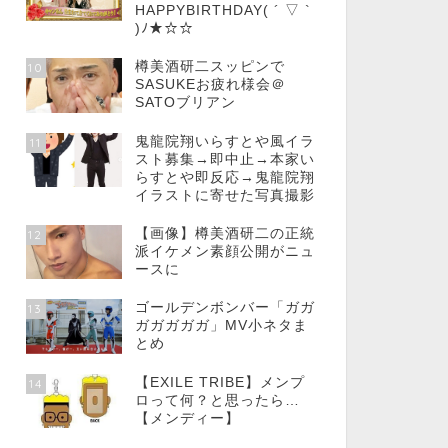
HAPPYBIRTHDAY( ´ ▽ `
)ﾉ★☆☆
樽美酒研二スッピンで
10
SASUKEお疲れ様会＠
SATOブリアン
鬼龍院翔いらすとや風イラ
11
スト募集→即中止→本家い
らすとや即反応→鬼龍院翔
イラストに寄せた写真撮影
【画像】樽美酒研二の正統
12
派イケメン素顔公開がニュ
ースに
ゴールデンボンバー「ガガ
13
ガガガガガ」MV小ネタま
とめ
【EXILE TRIBE】メンプ
14
ロって何？と思ったら…
【メンディー】