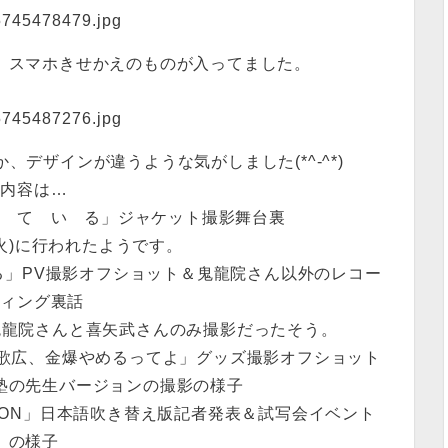
、スマホきせかえのものが入ってました。
デザインが違うような気がしました(*^-^*)
内容は…
似 て い る」ジャケット撮影舞台裏
(火)に行われたようです。
る」PV撮影オフショット＆鬼龍院さん以外のレコー
ディング裏話
鬼龍院さんと喜矢武さんのみ撮影だったそう。
「歌広、金爆やめるってよ」グッズ撮影オフショット
塾の先生バージョンの撮影の様子
SION」日本語吹き替え版記者発表＆試写会イベント
の様子