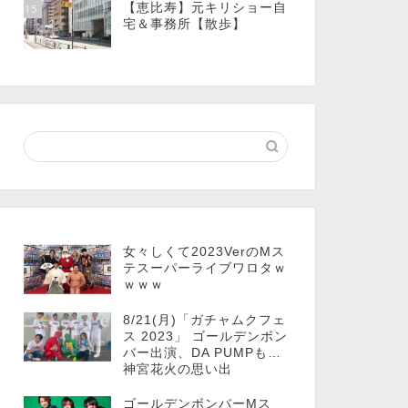
【恵比寿】元キリショー自
15
宅＆事務所【散歩】
女々しくて2023VerのMス
テスーパーライブワロタｗ
ｗｗｗ
8/21(月)「ガチャムクフェ
ス 2023」 ゴールデンボン
バー出演、DA PUMPも…
神宮花火の思い出
ゴールデンボンバーMス