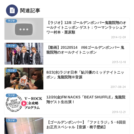
関連記事
ラジオ
【ラジオ】12/8 ゴールデンボンバー鬼龍院翔のオ
ールナイトニッポン ゲスト：ウーマンラッシュア
ワー村本・栗原類
2014-12-09
ラジオ
【動画】20120514 #66ゴールデンボンバー 鬼
龍院翔のオールナイトニッポン
2013-12-18
ラジオ
8/23(水)ラジオ日本「鮎川優のミッドナイトニッ
ポン」鬼龍院翔※音源
2017-08-24
ラジオ
12/20(金)FM NACK5「BEAT SHUFFLE」鬼龍院
翔ゲスト生出演！
2019-12-21
ラジオ
【ゴールデンボンバー】「ファミラジ」5・6回目
お正月スペシャル【音源・椅子壁紙】