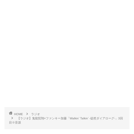
HOME
ラジオ
【ラジオ】鬼龍院翔×ファンキー加藤「Walkin’ Talkin’ -徒然ダイアローグ-」3回
目※音源