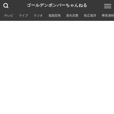
ゴールデンボンバーちゃんねる
テレビ
ライブ
ラジオ
鬼龍院翔
喜矢武豊
歌広場淳
樽美酒研