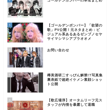
ゴールデンボンバーの本名まとめ
3
【ゴールデンボンバー】「欲望の
歌」PV公開！元ネタまとめ：ビ
ジュアル系あるあるゼンブノセヤ
サイマシマシアブラオオメ
4
お問い合わせ
5
樽美酒研二すっぴん解禁!?写真集
裏表紙で超絶イケメン素顔ショッ
ト公開
6
【歌広場淳】オータムリーフ元ス
タッフが内情を暴露して退職