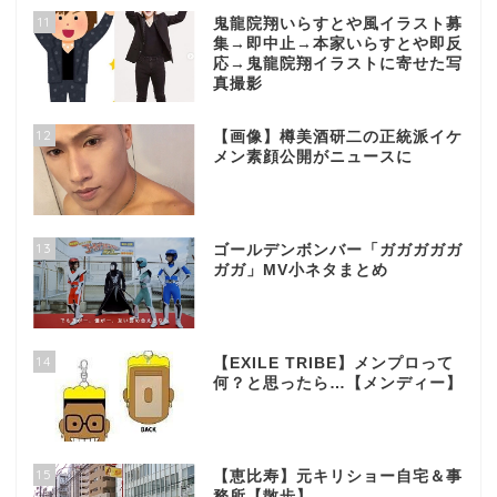
11
鬼龍院翔いらすとや風イラスト募
集→即中止→本家いらすとや即反
応→鬼龍院翔イラストに寄せた写
真撮影
12
【画像】樽美酒研二の正統派イケ
メン素顔公開がニュースに
13
ゴールデンボンバー「ガガガガガ
ガガ」MV小ネタまとめ
14
【EXILE TRIBE】メンプロって
何？と思ったら…【メンディー】
15
【恵比寿】元キリショー自宅＆事
務所【散歩】