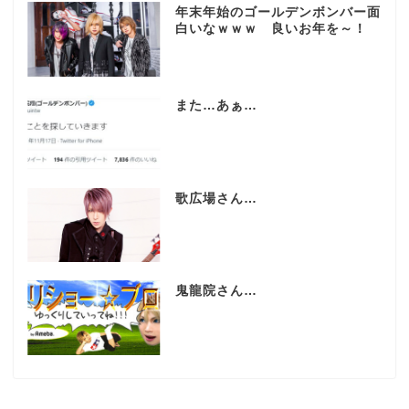
年末年始のゴールデンボンバー面
白いなｗｗｗ 良いお年を～！
また…あぁ…
歌広場さん…
鬼龍院さん…