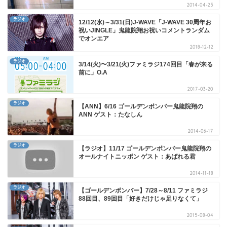
2014-04-25
ラジオ
12/12(水)～3/31(日)J-WAVE「J-WAVE 30周年お
祝いJINGLE」鬼龍院翔お祝いコメントランダム
でオンエア
2018-12-12
ラジオ
3/14(火)〜3/21(火)ファミラジ174回目「春が来る
前に」O.A
2017-03-20
ラジオ
【ANN】6/16 ゴールデンボンバー鬼龍院翔の
ANN ゲスト：たなしん
2014-06-17
ラジオ
【ラジオ】11/17 ゴールデンボンバー鬼龍院翔の
オールナイトニッポン ゲスト：あばれる君
2014-11-18
ラジオ
【ゴールデンボンバー】7/28～8/11 ファミラジ
88回目、89回目「好きだけじゃ足りなくて」
2015-08-04