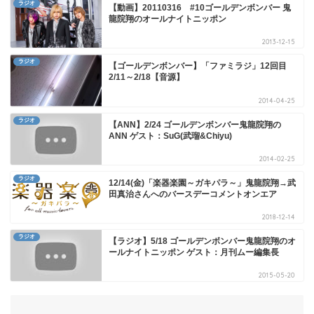
ラジオ
【動画】20110316 #10ゴールデンボンバー 鬼
龍院翔のオールナイトニッポン
2013-12-15
ラジオ
【ゴールデンボンバー】「ファミラジ」12回目
2/11～2/18【音源】
2014-04-25
ラジオ
【ANN】2/24 ゴールデンボンバー鬼龍院翔の
ANN ゲスト：SuG(武瑠&Chiyu)
2014-02-25
ラジオ
12/14(金)「楽器楽園～ガキパラ～」鬼龍院翔→武
田真治さんへのバースデーコメントオンエア
2018-12-14
ラジオ
【ラジオ】5/18 ゴールデンボンバー鬼龍院翔のオ
ールナイトニッポン ゲスト：月刊ムー編集長
2015-05-20