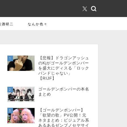
美酒研二
なんか色々
【悲報】ドラゴンアッシュ
1
のKjがゴールデンボンバー
を盛大にディスる「ロック
バンドじゃない」
【RIJF】
ゴールデンボンバーの本名
2
まとめ
【ゴールデンボンバー】
3
「欲望の歌」PV公開！元
ネタまとめ：ビジュアル系
あるあるゼンブノセヤサイ