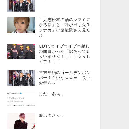
「人志松本の酒のツマミに
なる話」と「呼び出し先生
タナカ」の鬼龍院さん見た
よ
CDTVライブライブ年越し
の面白かった「訳あって1
人いません！！！」女々し
くて！！！
年末年始のゴールデンボン
バー面白いなｗｗｗ 良い
お年を～！
また…あぁ…
歌広場さん…