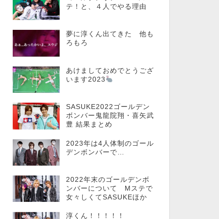
テ！と、４人でやる理由
夢に淳くん出てきた 他も
ろもろ
あけましておめでとうござ
います2023
SASUKE2022ゴールデン
ボンバー鬼龍院翔・喜矢武
豊 結果まとめ
2023年は4人体制のゴール
デンボンバーで…
2022年末のゴールデンボ
ンバーについて Mステで
女々しくてSASUKEほか
淳くん！！！！！