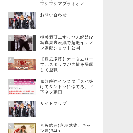
マシマシアブラオオメ
お問い合わせ
4
樽美酒研二すっぴん解禁!?
5
写真集裏表紙で超絶イケメ
ン素顔ショット公開
【歌広場淳】オータムリー
6
フ元スタッフが内情を暴露
して退職
鬼龍院翔インスタ「ズバ抜
7
けてダントツに似てる」ド
下ネタ動画
サイトマップ
8
喜矢武豊(喜屋武豊、キャ
9
ン豊)34th