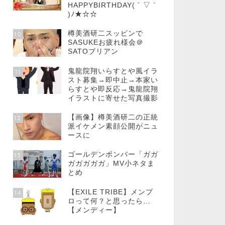
HAPPYBIRTHDAY( ´ ▽ `
)ﾉ★☆☆
樽美酒研二スッピンで
10
SASUKEお疲れ様会＠
SATOブリアン
鬼龍院翔いらすとや風イラ
11
スト募集→即中止→本家い
らすとや即反応→鬼龍院翔
イラストに寄せた写真撮影
【画像】樽美酒研二の正統
12
派イケメン素顔公開がニュ
ースに
ゴールデンボンバー「ガガ
13
ガガガガガ」MV小ネタま
とめ
【EXILE TRIBE】メンプ
14
ロって何？と思ったら…
【メンディー】