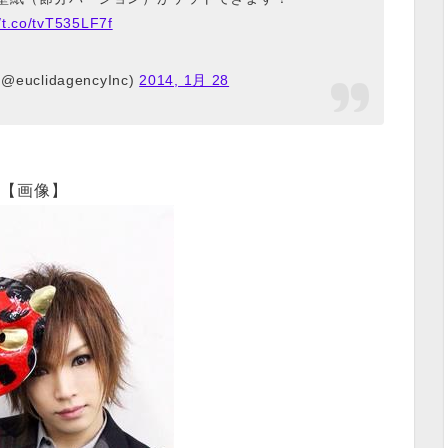
//t.co/tvT535LF7f
 (@euclidagencyInc)
2014, 1月 28
【画像】