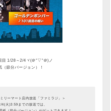
 1/28～2/4ヾ(＠°▽°＠)ノ
紙（節分バージョン）！
ミリーマート店内放送「ファミラジ」＞
0～2/4(火)3:59までの放送では、
ル壁紙（節分バージョン）がゲットできます！