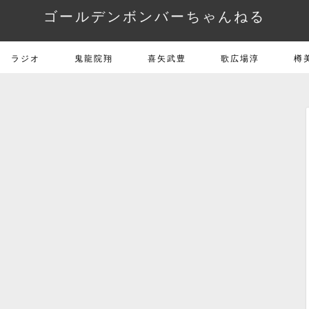
ゴールデンボンバーちゃんねる
ラジオ
鬼龍院翔
喜矢武豊
歌広場淳
樽