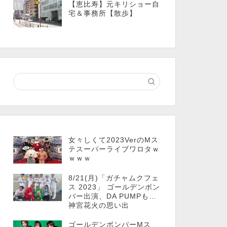
【恵比寿】元キリショー自
15
宅＆事務所【散歩】
女々しくて2023VerのMス
テスーパーライブワロタｗ
ｗｗｗ
8/21(月)「ガチャムクフェ
ス 2023」 ゴールデンボン
バー出演、DA PUMPも…
神宮花火の思い出
ゴールデンボンバーMス