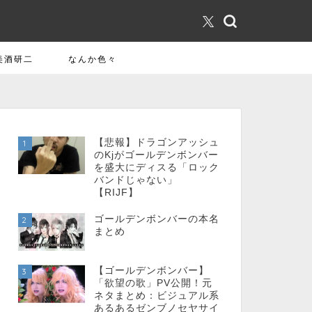
美酒研二
なんか色々
【悲報】ドラゴンアッシュ
1
のKjがゴールデンボンバー
を盛大にディスる「ロック
バンドじゃない」
【RIJF】
ゴールデンボンバーの本名
2
まとめ
【ゴールデンボンバー】
3
「欲望の歌」PV公開！元
ネタまとめ：ビジュアル系
あるあるゼンブノセヤサイ