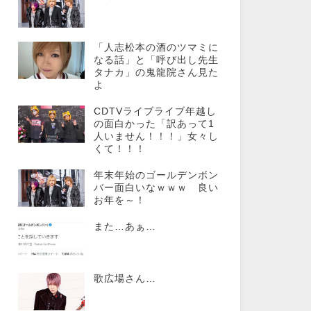
「人志松本の酒のツマミに
なる話」と「呼び出し先生
タナカ」の鬼龍院さん見た
よ
CDTVライブライブ年越し
の面白かった「訳あって1
人いません！！！」女々し
くて！！！
年末年始のゴールデンボン
バー面白いなｗｗｗ 良い
お年を～！
また…あぁ…
歌広場さん…