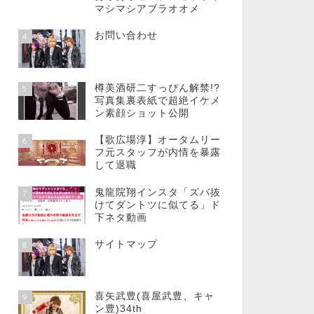
マシマシアブラオオメ
お問い合わせ
4
樽美酒研二すっぴん解禁!?
5
写真集裏表紙で超絶イケメ
ン素顔ショット公開
【歌広場淳】オータムリー
6
フ元スタッフが内情を暴露
して退職
鬼龍院翔インスタ「ズバ抜
7
けてダントツに似てる」ド
下ネタ動画
サイトマップ
8
喜矢武豊(喜屋武豊、キャ
9
ン豊)34th