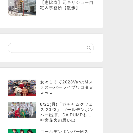
【恵比寿】元キリショー自
15
宅＆事務所【散歩】
女々しくて2023VerのMス
テスーパーライブワロタｗ
ｗｗｗ
8/21(月)「ガチャムクフェ
ス 2023」 ゴールデンボン
バー出演、DA PUMPも…
神宮花火の思い出
ゴールデンボンバーMス