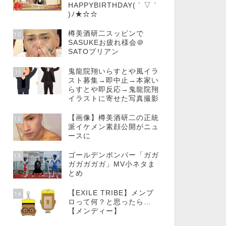
HAPPYBIRTHDAY( ´ ▽ `
)ﾉ★☆☆
樽美酒研二スッピンで
10
SASUKEお疲れ様会＠
SATOブリアン
鬼龍院翔いらすとや風イラ
11
スト募集→即中止→本家い
らすとや即反応→鬼龍院翔
イラストに寄せた写真撮影
【画像】樽美酒研二の正統
12
派イケメン素顔公開がニュ
ースに
ゴールデンボンバー「ガガ
13
ガガガガガ」MV小ネタま
とめ
【EXILE TRIBE】メンプ
14
ロって何？と思ったら…
【メンディー】