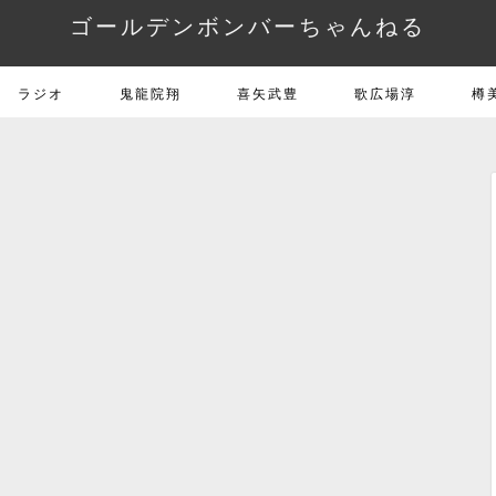
ゴールデンボンバーちゃんねる
ラジオ
鬼龍院翔
喜矢武豊
歌広場淳
樽