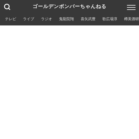
ゴールデンボンバーちゃんねる
テレビ
ライブ
ラジオ
鬼龍院翔
喜矢武豊
歌広場淳
樽美酒研