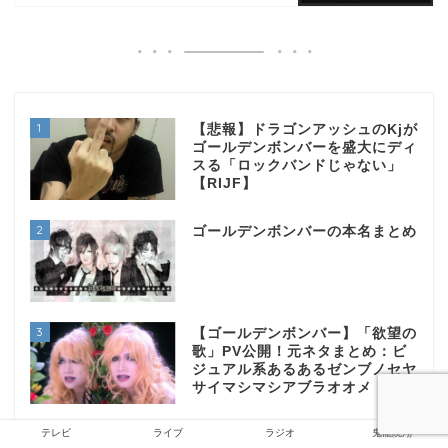
1
【悲報】ドラゴンアッシュのKjが
ゴールデンボンバーを盛大にディ
スる「ロックバンドじゃない」
【RIJF】
2
ゴールデンボンバーの本名まとめ
3
【ゴールデンボンバー】「欲望の
歌」PV公開！元ネタまとめ：ビ
ジュアル系あるあるゼンブノセヤ
サイマシマシアブラオオメ
4
テレビ
ライブ
ラジオ
鬼龍院翔
お問い合わせ