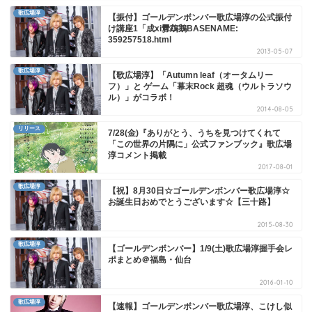
歌広場淳
【振付】ゴールデンボンバー歌広場淳の公式振付
け講座1「成xi釁鵡鵝BASENAME:
359257518.html
2013-05-07
歌広場淳
【歌広場淳】「Autumn leaf（オータムリー
フ）」と ゲーム「幕末Rock 超魂（ウルトラソウ
ル）」がコラボ！
2014-08-05
リリース
7/28(金)『ありがとう、うちを見つけてくれて
「この世界の片隅に」公式ファンブック』歌広場
淳コメント掲載
2017-08-01
歌広場淳
【祝】8月30日☆ゴールデンボンバー歌広場淳☆
お誕生日おめでとうございます☆【三十路】
2015-08-30
歌広場淳
【ゴールデンボンバー】1/9(土)歌広場淳握手会レ
ポまとめ＠福島・仙台
2016-01-10
歌広場淳
【速報】ゴールデンボンバー歌広場淳、こけし似