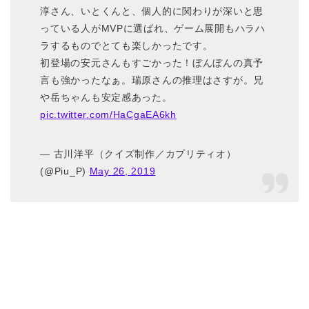
淳さん、いとくんと、個人的に関わりが深いと思
っている人がMVPに選ばれ、ゲーム展開もハラハ
ラするものでとても楽しかったです。
初登場の安元さんもすごかった！ぼんぼんの真予
言も強かったなぁ。瑞原さんの推理はさすが。兄
や岳ちゃんも安定感あった。
pic.twitter.com/HaCgaEA6kh
— 古川洋平（クイズ制作／カプリティオ）
(@Piu_P)
May 26, 2019