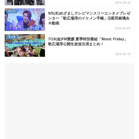
2016-04-22
テレビ
9/5(水)めざましテレビマンスリーエンタメプレゼ
ンター「歌広場淳のイケメン手帳」➀黒羽麻璃央
※動画
2018-09-05
ラジオ
7/19(金)FM愛媛 夏季特別番組「Music Friday」
歌広場淳公開生放送出演まとめ！
2019-07-19