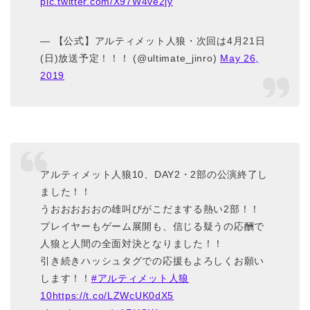
pic.twitter.com/X97W4ve2jy
— 【公式】アルティメット人狼・次回は4月21日
(日)放送予定！！！ (@ultimate_jinro)
May 26,
2019
アルティメット人狼10、DAY2・2部の公演終了し
ました！！
うおおおおおの雄叫びがこだまする熱い2部！！
プレイヤーもゲーム展開も、信じる疑うの応酬で
人狼と人間の全面対決となりました！！
引き続きハッシュタグでの応援もよろしくお願い
します！！
#アルティメット人狼
10
https://t.co/LZWcUK0dX5