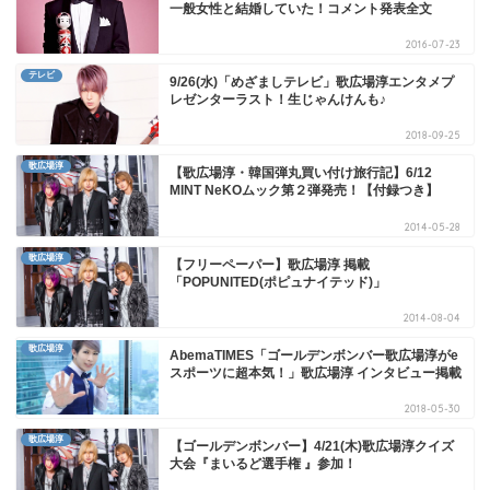
一般女性と結婚していた！コメント発表全文
2016-07-23
テレビ
9/26(水)「めざましテレビ」歌広場淳エンタメプ
レゼンターラスト！生じゃんけんも♪
2018-09-25
歌広場淳
【歌広場淳・韓国弾丸買い付け旅行記】6/12
MINT NeKOムック第２弾発売！【付録つき】
2014-05-28
歌広場淳
【フリーペーパー】歌広場淳 掲載
「POPUNITED(ポピュナイテッド)」
2014-08-04
歌広場淳
AbemaTIMES「ゴールデンボンバー歌広場淳がe
スポーツに超本気！」歌広場淳 インタビュー掲載
2018-05-30
歌広場淳
【ゴールデンボンバー】4/21(木)歌広場淳クイズ
大会『まいるど選手権 』参加！