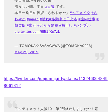
今日も朝から良い天気！
清々しい朝。本日
#人狼
です。
本日一発目の挨拶「さわやか〜」
#ヘアメイク
#さ
わやか
#japan
#晴れ
#移動中に日光浴
#室内仕事
#
朝ご飯
#出汁
#とろろ昆布
#梅干し
#シンプル
pic.twitter.com/6l51fXc7zL
— TOMOKA☆SASAGAWA (@TOMOKA0923)
May 25, 2019
https://twitter.com/junjunmjgirly/status/113246064849
8061312
アルティメット人狼10、第2部終わりました〜！応