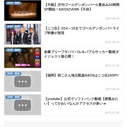
WEB・動画
【不眠】月刊ゴールデンボンバー☆夏休み24時間
SP開始！&8/19のANN【不休】
2013-08-19
WEB・動画
【ニコ生】3/14～19までゴールデンボンバーライ
ブ映像が放送
2014-03-14
WEB・動画
金爆ブリーフサバイバル＆バブルサッカー動画ダ
イジェスト版公開！
2017-12-05
WEB・動画
【福岡】研二さん地元凱旋&8/19はニコ生24SP!!
2013-08-19
WEB・動画
【youtube】公式でソフトバンク動画【授業みた
い】ってかおい!なんかアクセスが多いｗ
2013-05-20