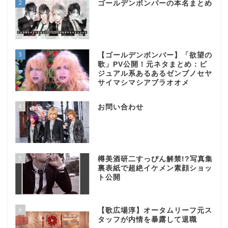
2
ゴールデンボンバーの本名まとめ
3
【ゴールデンボンバー】「欲望の
歌」PV公開！元ネタまとめ：ビ
ジュアル系あるあるゼンブノセヤ
サイマシマシアブラオオメ
4
お問い合わせ
5
樽美酒研二すっぴん解禁!?写真集
裏表紙で超絶イケメン素顔ショッ
ト公開
6
【歌広場淳】オータムリーフ元ス
タッフが内情を暴露して退職