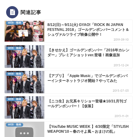
関連記事
WEB・動画
8/12(日)～9/11(火) GYAO!「ROCK IN JAPAN
FESTIVAL 2018」ゴールデンボンバーコメント＆
シュヴァルツライブ映像公開中！
2019-09-10
WEB・動画
【きせかえ】ゴールデンボンバー「2016年カレン
ダー」プレミアショットver.登場！画像追加
2015-12-24
WEB・動画
【アプリ】「Apple Music」でゴールデンボンバ
ーインターネットラジオ開始？やってみた
2015-07-03
WEB・動画
【ニコ生】お兄系キリショー登場★10/31月刊ゴ
ールデンボンバー！【仮装】
2013-11-01
WEB・動画
【YouTube MUSIC WEEK 】4/30限定「STYLISH
WEAPON'10～春のそよ風～おまけの乱」