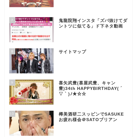
7
鬼龍院翔インスタ「ズバ抜けてダ
ントツに似てる」ド下ネタ動画
8
サイトマップ
9
喜矢武豊(喜屋武豊、キャン
豊)34th HAPPYBIRTHDAY( ´
▽ ` )ﾉ★☆☆
10
樽美酒研二スッピンでSASUKE
お疲れ様会＠SATOブリアン