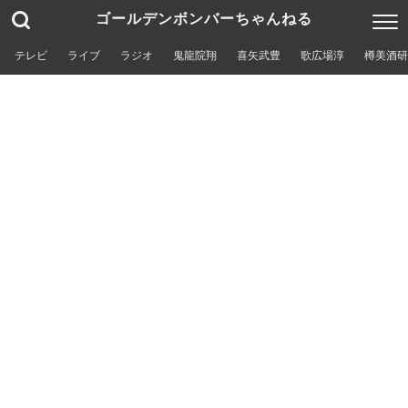
ゴールデンボンバーちゃんねる
テレビ
ライブ
ラジオ
鬼龍院翔
喜矢武豊
歌広場淳
樽美酒研