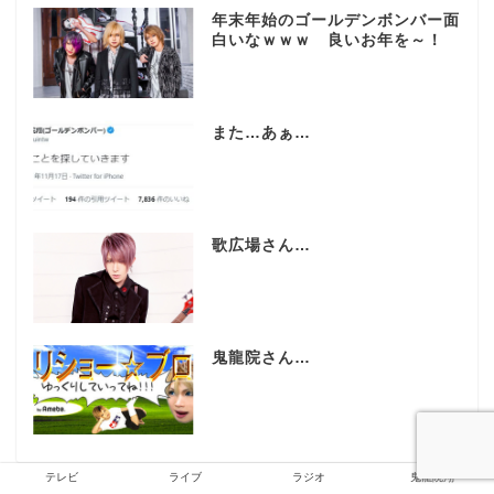
年末年始のゴールデンボンバー面
白いなｗｗｗ 良いお年を～！
また…あぁ…
歌広場さん…
鬼龍院さん…
テレビ
ライブ
ラジオ
鬼龍院翔