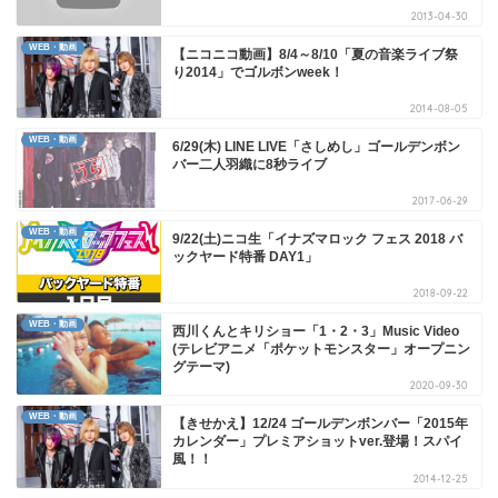
2013-04-30
WEB・動画
【ニコニコ動画】8/4～8/10「夏の音楽ライブ祭
り2014」でゴルボンweek！
2014-08-05
WEB・動画
6/29(木) LINE LIVE「さしめし」ゴールデンボン
バー二人羽織に8秒ライブ
2017-06-29
WEB・動画
9/22(土)ニコ生「イナズマロック フェス 2018 バ
ックヤード特番 DAY1」
2018-09-22
WEB・動画
西川くんとキリショー「1・2・3」Music Video
(テレビアニメ「ポケットモンスター」オープニン
グテーマ)
2020-09-30
WEB・動画
【きせかえ】12/24 ゴールデンボンバー「2015年
カレンダー」プレミアショットver.登場！スパイ
風！！
2014-12-25