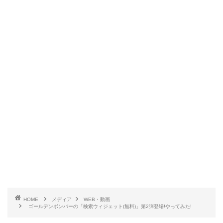
HOME
メディア
WEB・動画
ゴールデンボンバーの「検索ウィジェット(無料)」第2弾登場!やってみた!