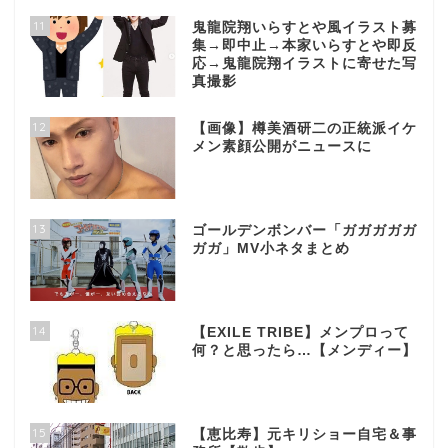
11
鬼龍院翔いらすとや風イラスト募
集→即中止→本家いらすとや即反
応→鬼龍院翔イラストに寄せた写
真撮影
12
【画像】樽美酒研二の正統派イケ
メン素顔公開がニュースに
13
ゴールデンボンバー「ガガガガガ
ガガ」MV小ネタまとめ
14
【EXILE TRIBE】メンプロって
何？と思ったら…【メンディー】
15
【恵比寿】元キリショー自宅＆事