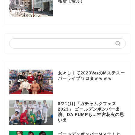
務所【散歩】
女々しくて2023VerのMステスー
パーライブワロタｗｗｗｗ
8/21(月)「ガチャムクフェス
2023」 ゴールデンボンバー出
演、DA PUMPも…神宮花火の思
い出
ゴールデンボンバーMステ！と、