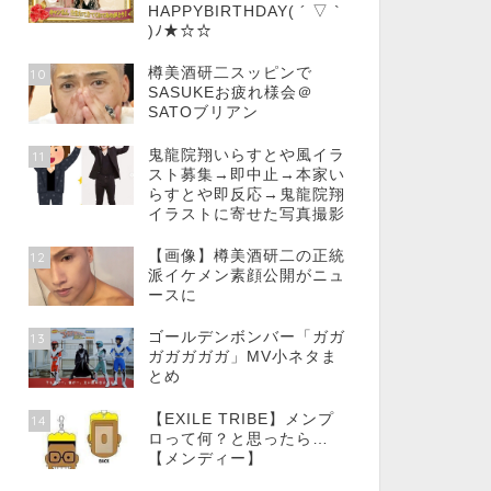
HAPPYBIRTHDAY( ´ ▽ `
)ﾉ★☆☆
樽美酒研二スッピンで
10
SASUKEお疲れ様会＠
SATOブリアン
鬼龍院翔いらすとや風イラ
11
スト募集→即中止→本家い
らすとや即反応→鬼龍院翔
イラストに寄せた写真撮影
【画像】樽美酒研二の正統
12
派イケメン素顔公開がニュ
ースに
ゴールデンボンバー「ガガ
13
ガガガガガ」MV小ネタま
とめ
【EXILE TRIBE】メンプ
14
ロって何？と思ったら…
【メンディー】