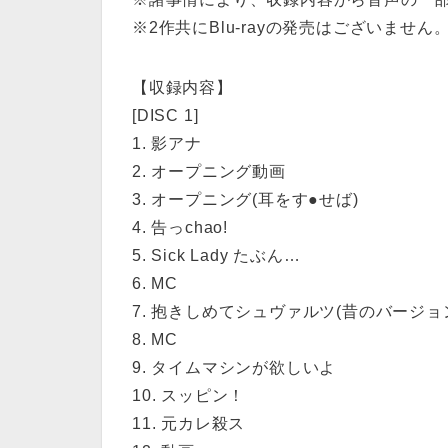
※2作共にBlu-rayの発売はございません
【収録内容】
[DISC 1]
1. 影アナ
2. オープニング動画
3. オープニング(耳をす●せば)
4. 告っchao!
5. Sick Lady たぶん…
6. MC
7. 抱きしめてシュヴァルツ(昔のバージョ
8. MC
9. タイムマシンが欲しいよ
10. スッピン！
11. 元カレ殺ス