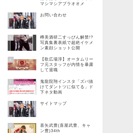
マシマシアブラオオメ
お問い合わせ
4
樽美酒研二すっぴん解禁!?
5
写真集裏表紙で超絶イケメ
ン素顔ショット公開
【歌広場淳】オータムリー
6
フ元スタッフが内情を暴露
して退職
鬼龍院翔インスタ「ズバ抜
7
けてダントツに似てる」ド
下ネタ動画
サイトマップ
8
喜矢武豊(喜屋武豊、キャ
9
ン豊)34th