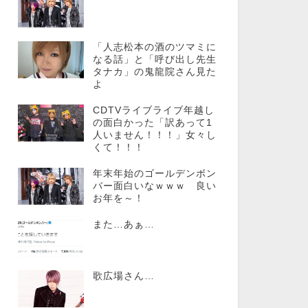
「人志松本の酒のツマミに
なる話」と「呼び出し先生
タナカ」の鬼龍院さん見た
よ
CDTVライブライブ年越し
の面白かった「訳あって1
人いません！！！」女々し
くて！！！
年末年始のゴールデンボン
バー面白いなｗｗｗ 良い
お年を～！
また…あぁ…
歌広場さん…