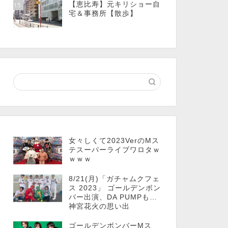
【恵比寿】元キリショー自
15
宅＆事務所【散歩】
女々しくて2023VerのMス
テスーパーライブワロタｗ
ｗｗｗ
8/21(月)「ガチャムクフェ
ス 2023」 ゴールデンボン
バー出演、DA PUMPも…
神宮花火の思い出
ゴールデンボンバーMス