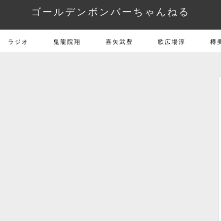
ゴールデンボンバーちゃんねる
ラジオ
鬼龍院翔
喜矢武豊
歌広場淳
樽