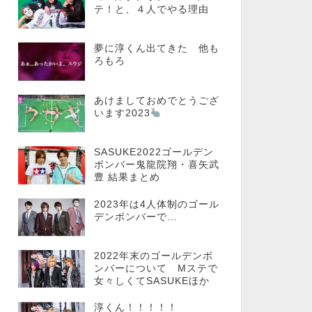
テ！と、４人でやる理由
夢に淳くん出てきた 他も
ろもろ
あけましておめでとうござ
います2023
SASUKE2022ゴールデン
ボンバー鬼龍院翔・喜矢武
豊 結果まとめ
2023年は4人体制のゴール
デンボンバーで…
2022年末のゴールデンボ
ンバーについて Mステで
女々しくてSASUKEほか
淳くん！！！！！