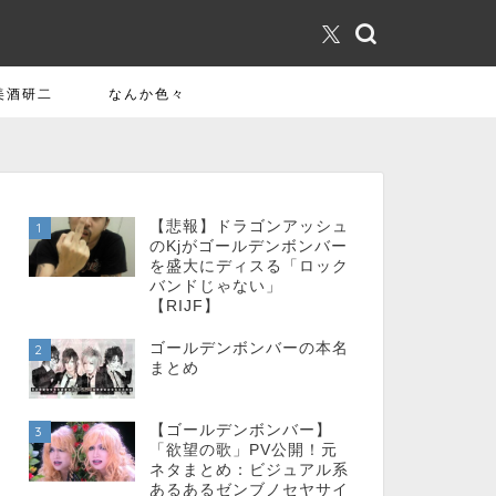
美酒研二
なんか色々
【悲報】ドラゴンアッシュ
1
のKjがゴールデンボンバー
を盛大にディスる「ロック
バンドじゃない」
【RIJF】
ゴールデンボンバーの本名
2
まとめ
【ゴールデンボンバー】
3
「欲望の歌」PV公開！元
ネタまとめ：ビジュアル系
あるあるゼンブノセヤサイ