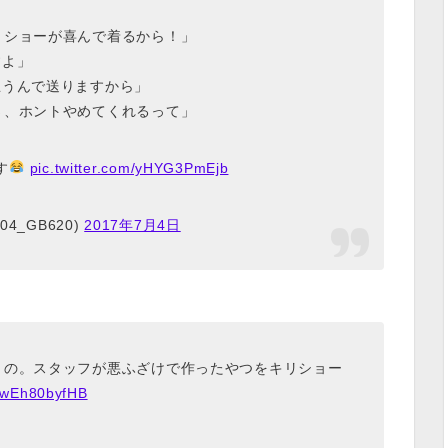
リショーが喜んで着るから！」
すよ」
思うんで送りますから」
さ、ホントやめてくれるって」
す
pic.twitter.com/yHYG3PmEjb
4_GB620)
2017年7月4日
うの。スタッフが悪ふざけで作ったやつをキリショー
m/wEh80byfHB