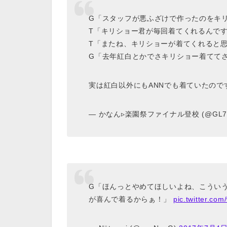
G「スタッフが悪ふざけで作ったのをキ
T「キリショー君が毎回着てくれるんで
T「またね、キリショーが着てくれると
G「去年紅白とかでさキリショー着てて
実は紅白以外にもANNでも着ていたので
— かなん▹楽園祭ファイナル登校 (@GL70
G「ほんっとやめてほしいよね、こうい
が喜んで着るからぁ！」
pic.twitter.co