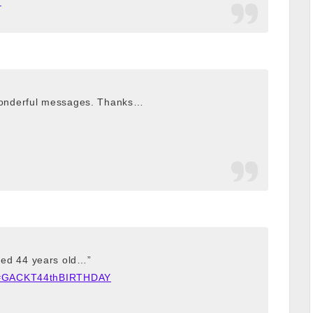
日
f wonderful messages. Thanks…
44 years old…”
#GACKT44thBIRTHDAY