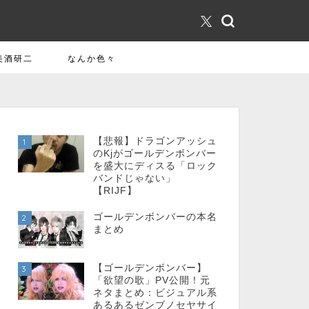
美酒研二
なんか色々
【悲報】ドラゴンアッシュ
1
のKjがゴールデンボンバー
を盛大にディスる「ロック
バンドじゃない」
【RIJF】
ゴールデンボンバーの本名
2
まとめ
【ゴールデンボンバー】
3
「欲望の歌」PV公開！元
ネタまとめ：ビジュアル系
あるあるゼンブノセヤサイ