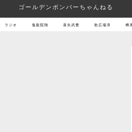
ゴールデンボンバーちゃんねる
ラジオ
鬼龍院翔
喜矢武豊
歌広場淳
樽