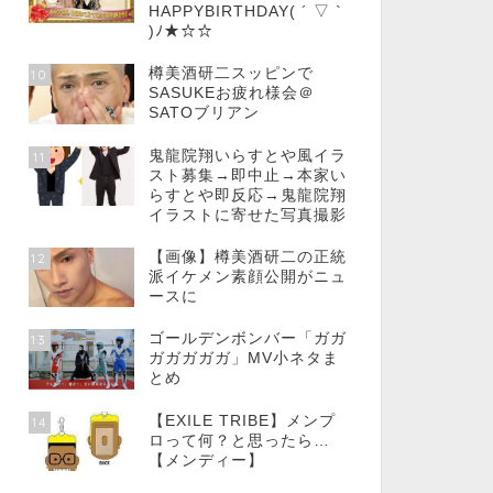
HAPPYBIRTHDAY( ´ ▽ `
)ﾉ★☆☆
樽美酒研二スッピンで
10
SASUKEお疲れ様会＠
SATOブリアン
鬼龍院翔いらすとや風イラ
11
スト募集→即中止→本家い
らすとや即反応→鬼龍院翔
イラストに寄せた写真撮影
【画像】樽美酒研二の正統
12
派イケメン素顔公開がニュ
ースに
ゴールデンボンバー「ガガ
13
ガガガガガ」MV小ネタま
とめ
【EXILE TRIBE】メンプ
14
ロって何？と思ったら…
【メンディー】