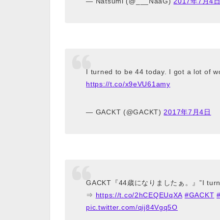
— Nätsumi (@___NaaG)
2017年7月4
I turned to be 44 today. I got a lot o
https://t.co/x9eVU61amy
— GACKT (@GACKT)
2017年7月4日
GACKT『44歳になりましたぁ。』”I turned 
⇒
https://t.co/2hCEQEUqXA
#GACKT
pic.twitter.com/qij84Vgq5O