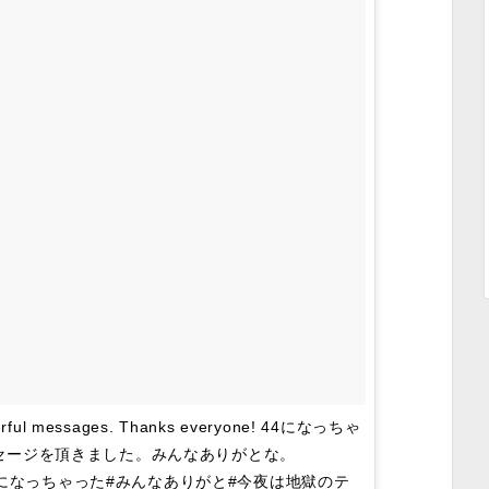
wonderful messages. Thanks everyone! 44になっちゃ
セージを頂きました。みんなありがとな。
agram#44になっちゃった#みんなありがと#今夜は地獄のテ