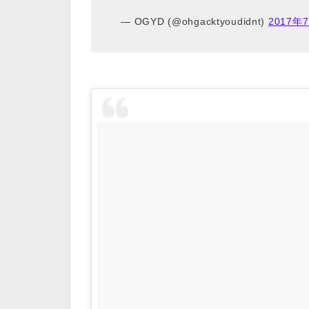
— OGYD (@ohgacktyoudidnt)
2017年