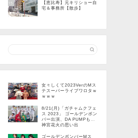
【恵比寿】元キリショー自
15
宅＆事務所【散歩】
女々しくて2023VerのMス
テスーパーライブワロタｗ
ｗｗｗ
8/21(月)「ガチャムクフェ
ス 2023」 ゴールデンボン
バー出演、DA PUMPも…
神宮花火の思い出
ゴールデンボンバーMス