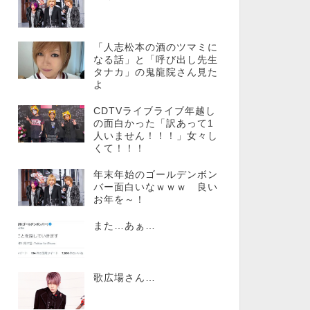
「人志松本の酒のツマミに
なる話」と「呼び出し先生
タナカ」の鬼龍院さん見た
よ
CDTVライブライブ年越し
の面白かった「訳あって1
人いません！！！」女々し
くて！！！
年末年始のゴールデンボン
バー面白いなｗｗｗ 良い
お年を～！
また…あぁ…
歌広場さん…