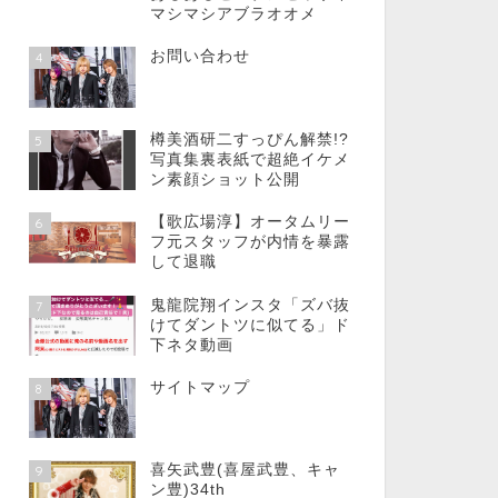
マシマシアブラオオメ
お問い合わせ
4
樽美酒研二すっぴん解禁!?
5
写真集裏表紙で超絶イケメ
ン素顔ショット公開
【歌広場淳】オータムリー
6
フ元スタッフが内情を暴露
して退職
鬼龍院翔インスタ「ズバ抜
7
けてダントツに似てる」ド
下ネタ動画
サイトマップ
8
喜矢武豊(喜屋武豊、キャ
9
ン豊)34th