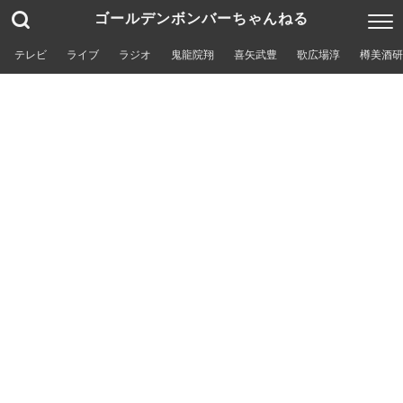
ゴールデンボンバーちゃんねる
テレビ
ライブ
ラジオ
鬼龍院翔
喜矢武豊
歌広場淳
樽美酒研