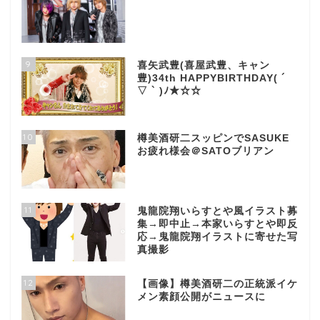
9
喜矢武豊(喜屋武豊、キャン
豊)34th HAPPYBIRTHDAY( ´
▽ ` )ﾉ★☆☆
10
樽美酒研二スッピンでSASUKE
お疲れ様会＠SATOブリアン
11
鬼龍院翔いらすとや風イラスト募
集→即中止→本家いらすとや即反
応→鬼龍院翔イラストに寄せた写
真撮影
12
【画像】樽美酒研二の正統派イケ
メン素顔公開がニュースに