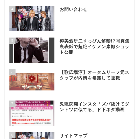
4
お問い合わせ
5
樽美酒研二すっぴん解禁!?写真集
裏表紙で超絶イケメン素顔ショッ
ト公開
6
【歌広場淳】オータムリーフ元ス
タッフが内情を暴露して退職
7
鬼龍院翔インスタ「ズバ抜けてダ
ントツに似てる」ド下ネタ動画
8
サイトマップ