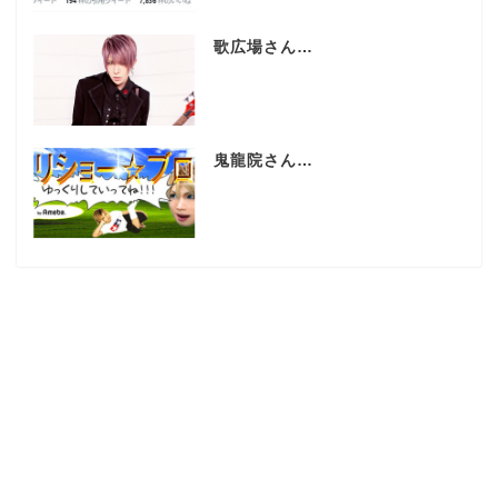
歌広場さん…
鬼龍院さん…