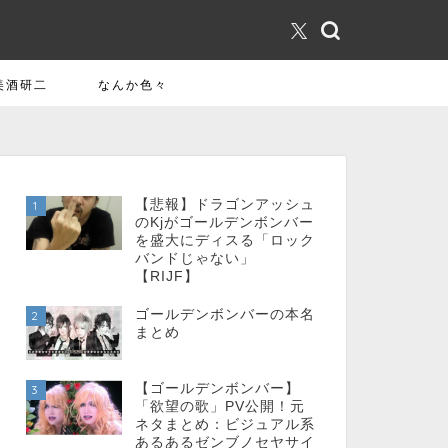
美酒研二
なんか色々
【悲報】ドラゴンアッシュ
1
のKjがゴールデンボンバー
を盛大にディスる「ロック
バンドじゃない」
【RIJF】
ゴールデンボンバーの本名
2
まとめ
【ゴールデンボンバー】
3
「欲望の歌」PV公開！元
ネタまとめ：ビジュアル系
あるあるゼンブノセヤサイ