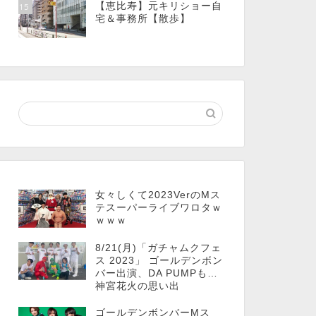
【恵比寿】元キリショー自
15
宅＆事務所【散歩】
女々しくて2023VerのMス
テスーパーライブワロタｗ
ｗｗｗ
8/21(月)「ガチャムクフェ
ス 2023」 ゴールデンボン
バー出演、DA PUMPも…
神宮花火の思い出
ゴールデンボンバーMス