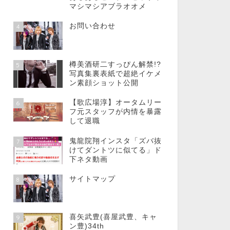
マシマシアブラオオメ
お問い合わせ
4
樽美酒研二すっぴん解禁!?
5
写真集裏表紙で超絶イケメ
ン素顔ショット公開
【歌広場淳】オータムリー
6
フ元スタッフが内情を暴露
して退職
鬼龍院翔インスタ「ズバ抜
7
けてダントツに似てる」ド
下ネタ動画
サイトマップ
8
喜矢武豊(喜屋武豊、キャ
9
ン豊)34th