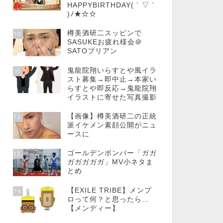
HAPPYBIRTHDAY( ´ ▽ `
)ﾉ★☆☆
樽美酒研二スッピンで
10
SASUKEお疲れ様会＠
SATOブリアン
鬼龍院翔いらすとや風イラ
11
スト募集→即中止→本家い
らすとや即反応→鬼龍院翔
イラストに寄せた写真撮影
【画像】樽美酒研二の正統
12
派イケメン素顔公開がニュ
ースに
ゴールデンボンバー「ガガ
13
ガガガガガ」MV小ネタま
とめ
【EXILE TRIBE】メンプ
14
ロって何？と思ったら…
【メンディー】