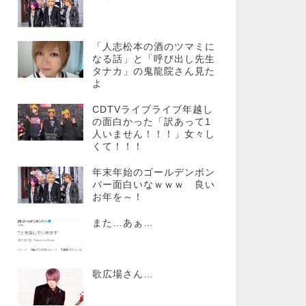
「人志松本の酒のツマミに
なる話」と「呼び出し先生
タナカ」の鬼龍院さん見た
よ
CDTVライブライブ年越し
の面白かった「訳あって1
人いません！！！」女々し
くて！！！
年末年始のゴールデンボン
バー面白いなｗｗｗ 良い
お年を～！
また…あぁ…
歌広場さん…