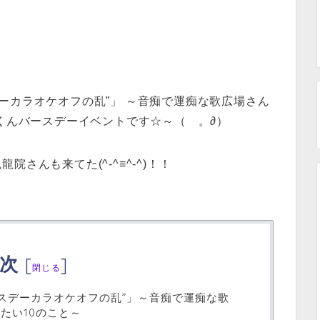
ースデーカラオケオフの乱”」 ～音痴で運痴な歌広場さん
淳くんバースデーイベントです☆～（ゝ。∂）
さんも来てた(^-^≡^-^)！！
次
[
]
閉じる
ースデーカラオケオフの乱”」～音痴で運痴な歌
たい10のこと～