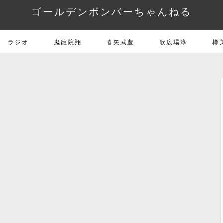
ゴールデンボンバーちゃんねる
ラジオ
鬼龍院翔
喜矢武豊
歌広場淳
樽