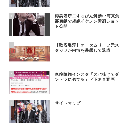
5
樽美酒研二すっぴん解禁!?写真集
裏表紙で超絶イケメン素顔ショッ
ト公開
6
【歌広場淳】オータムリーフ元ス
タッフが内情を暴露して退職
7
鬼龍院翔インスタ「ズバ抜けてダ
ントツに似てる」ド下ネタ動画
8
サイトマップ