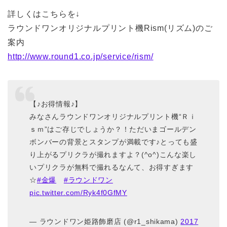
詳しくはこちらを↓
ラウンドワンオリジナルプリント機Rism(リズム)のご
案内
http://www.round1.co.jp/service/rism/
【♪お得情報♪】
みなさんラウンドワンオリジナルプリント機“Ｒｉ
ｓｍ”はご存じでしょうか？！ただいまゴールデン
ボンバーの背景とスタンプが満載です♪とっても盛
り上がるプリクラが撮れますよ？(^o^)こんな楽し
いプリクラが無料で撮れるなんて、お得すぎます
☆
#金爆
#ラウンドワン
pic.twitter.com/Ryk4f0GfMY
— ラウンドワン姫路飾磨店 (@r1_shikama)
2017