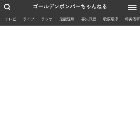
ゴールデンボンバーちゃんねる
テレビ
ライブ
ラジオ
鬼龍院翔
喜矢武豊
歌広場淳
樽美酒研