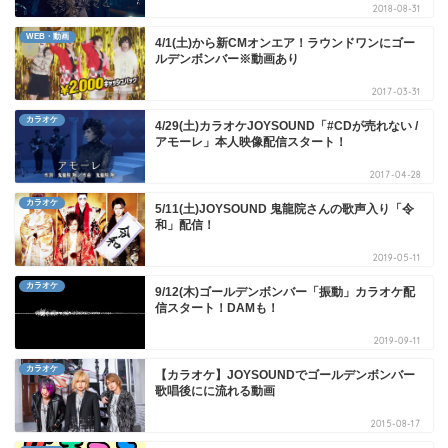
2018-08-31
WEB・動画
4/1(土)から新CMオンエア！ラウンドワンにゴー
ルデンボンバー※動画あり
2017-03-31
カラオケ
4/29(土)カラオケJOYSOUND「#CDが売れない /
アモーレ」本人映像配信スタート！
2017-04-28
カラオケ
5/11(土)JOYSOUND 鬼龍院さんの歌声入り「令
和」配信！
2019-05-11
カラオケ
9/12(木)ゴールデンボンバー「振動」カラオケ配
信スタート！DAMも！
2019-09-11
カラオケ
【カラオケ】JOYSOUNDでゴールデンボンバー
歌唱後にに流れる動画
2015-08-17