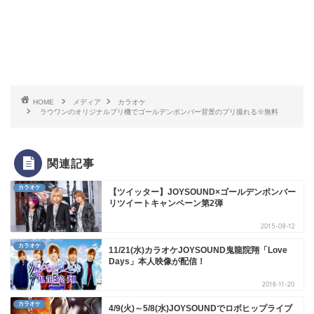
HOME
メディア
カラオケ
ラウワンのオリジナルプリ機でゴールデンボンバー背景のプリ撮れる※無料
関連記事
カラオケ
【ツイッター】JOYSOUND×ゴールデンボンバー
リツイートキャンペーン第2弾
2015-08-12
カラオケ
11/21(水)カラオケJOYSOUND鬼龍院翔「Love
Days」本人映像が配信！
2018-11-20
カラオケ
4/9(火)～5/8(水)JOYSOUNDでロボヒップライブ