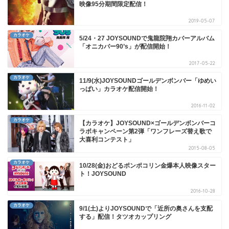
映像95分期間限定配信！
2019-05-07
カラオケ
5/24・27 JOYSOUNDで鬼龍院翔カバーアルバム
「オニカバー90’s」が配信開始！
2017-05-22
カラオケ
11/9(水)JOYSOUNDゴールデンボンバー「ゆめい
っぱい」カラオケ配信開始！
2016-11-02
カラオケ
【カラオケ】JOYSOUND×ゴールデンボンバーコ
ラボキャンペーン第2弾「ワンフレーズ替え歌で
大喜利コンテスト」
2015-08-05
カラオケ
10/28(金)おどるポンポコリン金爆本人映像スター
ト！JOYSOUND
2016-10-28
カラオケ
9/1(土)よりJOYSOUNDで「近所の奥さんを支配
する」配信！タツオカップリング