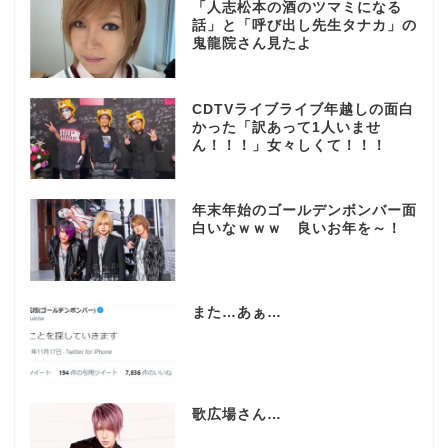
「人志松本の酒のツマミになる
話」と「呼び出し先生タナカ」の
鬼龍院さん見たよ
CDTVライブライブ年越しの面白
かった「訳あって1人いませ
ん！！！」女々しくて！！！
年末年始のゴールデンボンバー面
白いなｗｗｗ 良いお年を～！
また…あぁ…
歌広場さん…