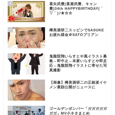
9
喜矢武豊(喜屋武豊、キャン
豊)34th HAPPYBIRTHDAY( ´
▽ ` )ﾉ★☆☆
10
樽美酒研二スッピンでSASUKE
お疲れ様会＠SATOブリアン
11
鬼龍院翔いらすとや風イラスト募
集→即中止→本家いらすとや即反
応→鬼龍院翔イラストに寄せた写
真撮影
12
【画像】樽美酒研二の正統派イケ
メン素顔公開がニュースに
13
ゴールデンボンバー「ガガガガガ
ガガ」MV小ネタまとめ