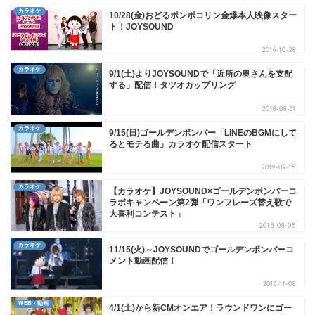
カラオケ
10/28(金)おどるポンポコリン金爆本人映像スター
ト！JOYSOUND
2016-10-28
カラオケ
9/1(土)よりJOYSOUNDで「近所の奥さんを支配
する」配信！タツオカップリング
2018-08-31
カラオケ
9/15(日)ゴールデンボンバー「LINEのBGMにして
るとモテる曲」カラオケ配信スタート
2019-09-15
カラオケ
【カラオケ】JOYSOUND×ゴールデンボンバーコ
ラボキャンペーン第2弾「ワンフレーズ替え歌で
大喜利コンテスト」
2015-08-05
カラオケ
11/15(火)～JOYSOUNDでゴールデンボンバーコ
メント動画配信！
2016-11-08
WEB・動画
4/1(土)から新CMオンエア！ラウンドワンにゴー