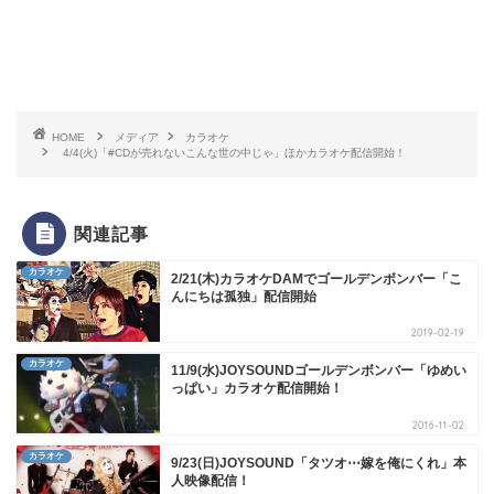
HOME
メディア
カラオケ
4/4(火)「#CDが売れないこんな世の中じゃ」ほかカラオケ配信開始！
関連記事
カラオケ
2/21(木)カラオケDAMでゴールデンボンバー「こ
んにちは孤独」配信開始
2019-02-19
カラオケ
11/9(水)JOYSOUNDゴールデンボンバー「ゆめい
っぱい」カラオケ配信開始！
2016-11-02
カラオケ
9/23(日)JOYSOUND「タツオ⋯嫁を俺にくれ」本
人映像配信！