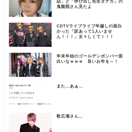
話」と「呼び出し先生タナカ」の
鬼龍院さん見たよ
CDTVライブライブ年越しの面白
かった「訳あって1人いませ
ん！！！」女々しくて！！！
年末年始のゴールデンボンバー面
白いなｗｗｗ 良いお年を～！
また…あぁ…
歌広場さん…