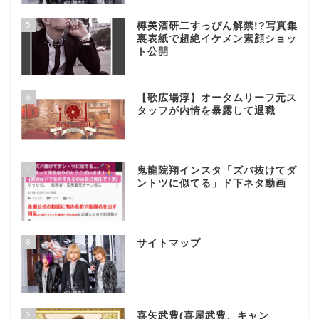
5
樽美酒研二すっぴん解禁!?写真集
裏表紙で超絶イケメン素顔ショッ
ト公開
6
【歌広場淳】オータムリーフ元ス
タッフが内情を暴露して退職
7
鬼龍院翔インスタ「ズバ抜けてダ
ントツに似てる」ド下ネタ動画
8
サイトマップ
9
喜矢武豊(喜屋武豊、キャン