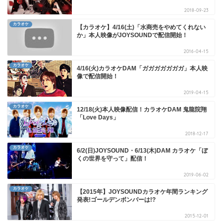
2018-09-23
カラオケ
【カラオケ】4/16(土)「水商売をやめてくれない
か」本人映像がJOYSOUNDで配信開始！
2016-04-15
カラオケ
4/16(火)カラオケDAM「ガガガガガガガ」本人映
像で配信開始！
2019-04-15
カラオケ
12/18(火)本人映像配信！カラオケDAM 鬼龍院翔
「Love Days」
2018-12-17
カラオケ
6/2(日)JOYSOUND・6/13(木)DAM カラオケ「ぼ
くの世界を守って」配信！
2019-06-02
カラオケ
【2015年】JOYSOUNDカラオケ年間ランキング
発表!ゴールデンボンバーは!?
2015-12-01