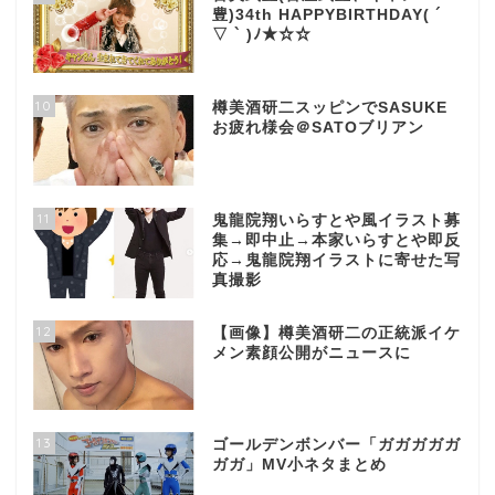
豊)34th HAPPYBIRTHDAY( ´
▽ ` )ﾉ★☆☆
10
樽美酒研二スッピンでSASUKE
お疲れ様会＠SATOブリアン
11
鬼龍院翔いらすとや風イラスト募
集→即中止→本家いらすとや即反
応→鬼龍院翔イラストに寄せた写
真撮影
12
【画像】樽美酒研二の正統派イケ
メン素顔公開がニュースに
13
ゴールデンボンバー「ガガガガガ
ガガ」MV小ネタまとめ