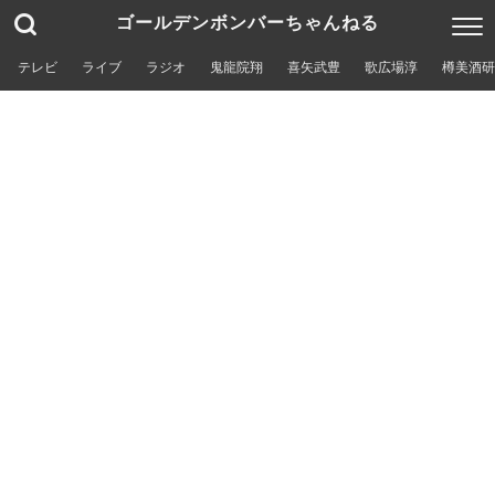
ゴールデンボンバーちゃんねる
テレビ
ライブ
ラジオ
鬼龍院翔
喜矢武豊
歌広場淳
樽美酒研