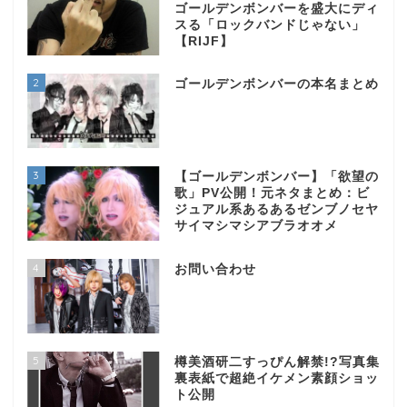
ゴールデンボンバーを盛大にディ
スる「ロックバンドじゃない」
【RIJF】
2
ゴールデンボンバーの本名まとめ
3
【ゴールデンボンバー】「欲望の
歌」PV公開！元ネタまとめ：ビ
ジュアル系あるあるゼンブノセヤ
サイマシマシアブラオオメ
4
お問い合わせ
5
樽美酒研二すっぴん解禁!?写真集
裏表紙で超絶イケメン素顔ショッ
ト公開