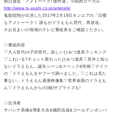
朝日放送「アメトーーク! 傑作選」※関西ローカル
http://www.tv-asahi.co.jp/ametalk/
鬼龍院翔が出演した2017年2月19日オンエアの「日曜
もアメトーーク！ 誰もがドラえもん世代」再放送。
※お住まいの地域のテレビ番組表をご確認ください。
◇番組内容
▽大人世代vs子供世代…欲しいひみつ道具ランキング
▽これいる?チョット変わったひみつ道具▽意外と知ら
ないドラえもん…誕生シーン&スペック&性格▽ナイツ
の「ドラえもんをヤフーで調べました」▽これは見た
事ない…ドラえもん過激映像集▽世界各国のドラえも
ん▽ドラえもんからの(秘)サプライズも!
◇出演者
サバンナ高橋&博多大吉&織田信成&ゴールデンボンバ