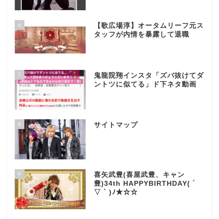
6
【歌広場淳】オータムリーフ元ス
タッフが内情を暴露して退職
7
鬼龍院翔インスタ「ズバ抜けてダ
ントツに似てる」ド下ネタ動画
8
サイトマップ
9
喜矢武豊(喜屋武豊、キャン
豊)34th HAPPYBIRTHDAY( ´
▽ ` )ﾉ★☆☆