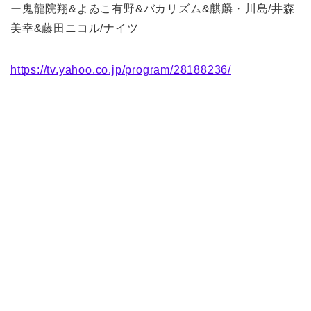
ー鬼龍院翔&よゐこ有野&バカリズム&麒麟・川島/井森
美幸&藤田ニコル/ナイツ
https://tv.yahoo.co.jp/program/28188236/