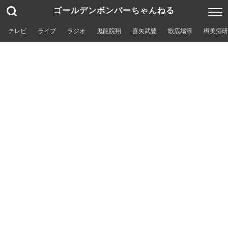
ゴールデンボンバーちゃんねる
テレビ
ライブ
ラジオ
鬼龍院翔
喜矢武豊
歌広場淳
樽美酒研