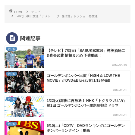
HOME
テレビ
4/2(日)朝日放送「アメトーーク! 傑作選」ドラショー再放送
関連記事
テレビ
【テレビ】7/3(日)「SASUKE2016」樽美酒研二
&喜矢武豊 情報まとめ 予告動画！
2016-06-30
テレビ
ゴールデンボンバー出演「HiGH & LOW THE
MOVIE」がDVD&Blu-ray化!1/18発売!!
2016-12-01
テレビ
1/22(火)深夜に再放送！ NHK「トクサツガガガ」
第1回 ゴールデンボンバー主題歌担当ドラマ
2019-01-21
テレビ
6/10(土)「CDTV」DVDランキングにゴールデン
ボンバーランクイン！動画