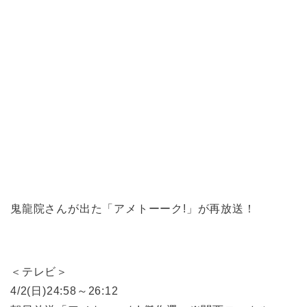
鬼龍院さんが出た「アメトーーク!」が再放送！
＜テレビ＞
4/2(日)24:58～26:12