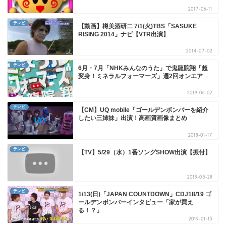
2017-06-11
テレビ
【動画】樽美酒研二 7/1(火)TBS「SASUKE
RISING 2014」ナビ【VTR出演】
2014-07-02
テレビ
6月・7月「NHKみんなのうた」で鬼龍院翔「超
変身！ミネラルフォーマーズ」週2回オンエア
2019-06-02
テレビ
【CM】UQ mobile「ゴールデンボンバーを紹介
したい三姉妹」出演！高画質画像まとめ
2018-01-17
テレビ
【TV】5/29（水）1番ソングSHOW出演【振付】
2013-05-28
テレビ
1/13(日)「JAPAN COUNTDOWN」CDJ18/19 ゴ
ールデンボンバーインタビュー「家が買え
る！？」
2019-01-13