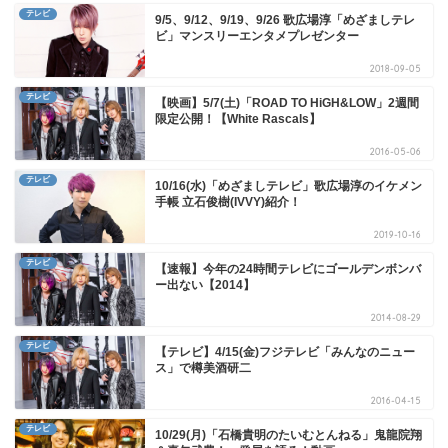
テレビ
9/5、9/12、9/19、9/26 歌広場淳「めざましテレ
ビ」マンスリーエンタメプレゼンター
2018-09-05
テレビ
【映画】5/7(土)「ROAD TO HiGH&LOW」2週間
限定公開！【White Rascals】
2016-05-06
テレビ
10/16(水)「めざましテレビ」歌広場淳のイケメン
手帳 立石俊樹(IVVY)紹介！
2019-10-16
テレビ
【速報】今年の24時間テレビにゴールデンボンバ
ー出ない【2014】
2014-08-29
テレビ
【テレビ】4/15(金)フジテレビ「みんなのニュー
ス」で樽美酒研二
2016-04-15
テレビ
10/29(月)「石橋貴明のたいむとんねる」鬼龍院翔