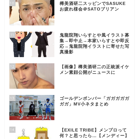
10
樽美酒研二スッピンでSASUKE
お疲れ様会＠SATOブリアン
11
鬼龍院翔いらすとや風イラスト募
集→即中止→本家いらすとや即反
応→鬼龍院翔イラストに寄せた写
真撮影
12
【画像】樽美酒研二の正統派イケ
メン素顔公開がニュースに
13
ゴールデンボンバー「ガガガガガ
ガガ」MV小ネタまとめ
14
【EXILE TRIBE】メンプロって
何？と思ったら…【メンディー】