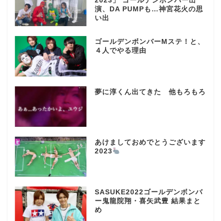
2023」 ゴールデンボンバー出
演、DA PUMPも…神宮花火の思
い出
ゴールデンボンバーMステ！と、
４人でやる理由
夢に淳くん出てきた 他もろもろ
あけましておめでとうございます
2023
SASUKE2022ゴールデンボンバ
ー鬼龍院翔・喜矢武豊 結果まと
め