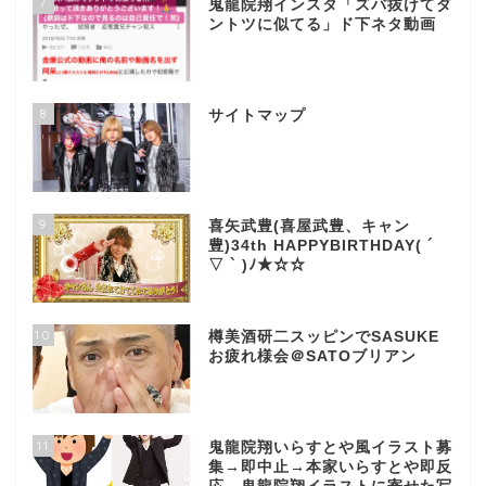
7
鬼龍院翔インスタ「ズバ抜けてダ
ントツに似てる」ド下ネタ動画
8
サイトマップ
9
喜矢武豊(喜屋武豊、キャン
豊)34th HAPPYBIRTHDAY( ´
▽ ` )ﾉ★☆☆
10
樽美酒研二スッピンでSASUKE
お疲れ様会＠SATOブリアン
11
鬼龍院翔いらすとや風イラスト募
集→即中止→本家いらすとや即反