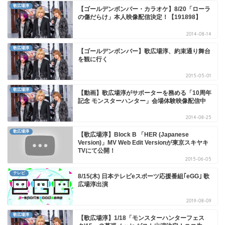
歌広場淳
【ゴールデンボンバー・カラオケ】8/20「ローラ
の傷だらけ」本人映像配信決定！【191898】
2014-08-14
歌広場淳
【ゴールデンボンバー】歌広場淳、約束通り舞台
を観に行く
2015-05-01
歌広場淳
【動画】歌広場淳がサポーターを務める「10周年
記念 モンスターハンター」会場体験映像配信中
2014-08-25
歌広場淳
【歌広場淳】Block B 「HER (Japanese
Version)」MV Web Edit Versionが東京スキヤキ
TVにて公開！
2015-06-05
テレビ
8/15(木) 日本テレビeスポーツ応援番組｢eGG｣ 歌
広場淳出演
2019-08-09
歌広場淳
【歌広場淳】1/18「モンスターハンターフェス