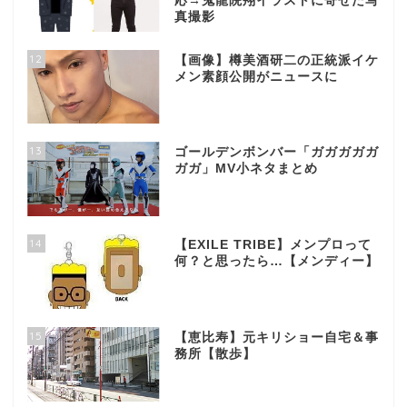
応→鬼龍院翔イラストに寄せた写
真撮影
12
【画像】樽美酒研二の正統派イケ
メン素顔公開がニュースに
13
ゴールデンボンバー「ガガガガガ
ガガ」MV小ネタまとめ
14
【EXILE TRIBE】メンプロって
何？と思ったら…【メンディー】
15
【恵比寿】元キリショー自宅＆事
務所【散歩】