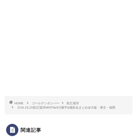
HOME
ゴールデンボンバー
歌広場淳
3/18,19,20歌広場淳MINTNeKO握手&撮影会まとめ@大阪・東京・福岡
関連記事