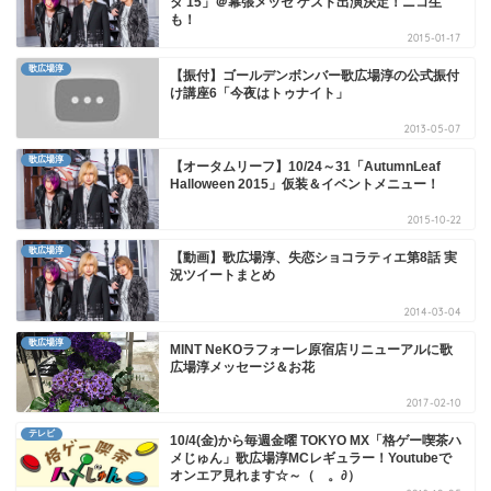
タ'15」＠幕張メッセ ゲスト出演決定！ニコ生
も！
2015-01-17
歌広場淳
【振付】ゴールデンボンバー歌広場淳の公式振付
け講座6「今夜はトゥナイト」
2013-05-07
歌広場淳
【オータムリーフ】10/24～31「AutumnLeaf
Halloween 2015」仮装＆イベントメニュー！
2015-10-22
歌広場淳
【動画】歌広場淳、失恋ショコラティエ第8話 実
況ツイートまとめ
2014-03-04
歌広場淳
MINT NeKOラフォーレ原宿店リニューアルに歌
広場淳メッセージ＆お花
2017-02-10
テレビ
10/4(金)から毎週金曜 TOKYO MX「格ゲー喫茶ハ
メじゅん」歌広場淳MCレギュラー！Youtubeで
オンエア見れます☆～（ゝ。∂）