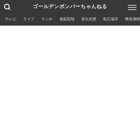
ゴールデンボンバーちゃんねる
テレビ
ライブ
ラジオ
鬼龍院翔
喜矢武豊
歌広場淳
樽美酒研