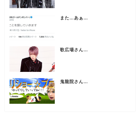
また…あぁ…
歌広場さん…
鬼龍院さん…