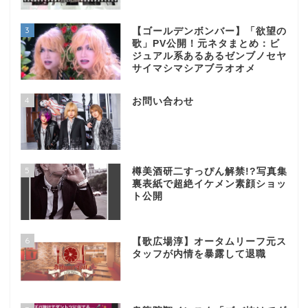
3
【ゴールデンボンバー】「欲望の
歌」PV公開！元ネタまとめ：ビ
ジュアル系あるあるゼンブノセヤ
サイマシマシアブラオオメ
4
お問い合わせ
5
樽美酒研二すっぴん解禁!?写真集
裏表紙で超絶イケメン素顔ショッ
ト公開
6
【歌広場淳】オータムリーフ元ス
タッフが内情を暴露して退職