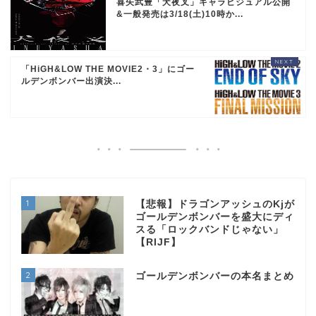
喜矢武豊「犬夜叉」キャラビジュアル公開
&一般発売は3/18(土)10時か...
「HiGH&LOW THE MOVIE2・3」にゴー
ルデンボンバー出演決...
1
【悲報】ドラゴンアッシュのKjが
ゴールデンボンバーを盛大にディ
スる「ロックバンドじゃない」
【RIJF】
2
ゴールデンボンバーの本名まとめ