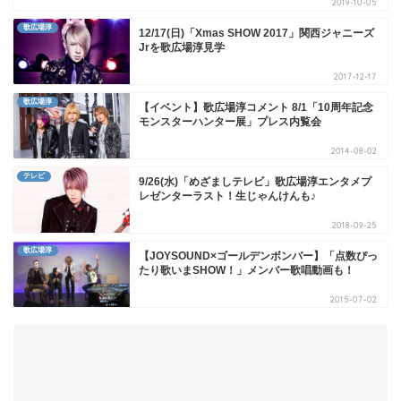
2019-10-05
歌広場淳
12/17(日)「Xmas SHOW 2017」関西ジャニーズ
Jrを歌広場淳見学
2017-12-17
歌広場淳
【イベント】歌広場淳コメント 8/1「10周年記念
モンスターハンター展」プレス内覧会
2014-08-02
テレビ
9/26(水)「めざましテレビ」歌広場淳エンタメプ
レゼンターラスト！生じゃんけんも♪
2018-09-25
歌広場淳
【JOYSOUND×ゴールデンボンバー】「点数ぴっ
たり歌いまSHOW！」メンバー歌唱動画も！
2015-07-02