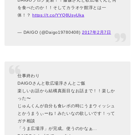
を食べたのか！！そしてカラオケ館淳とは一
体！？
https://t.co/YYQ8UsyUka
— DAIGO (@Daigo19780408)
2017年2月7日
仕事終わり
DAIGOさんと歌広場淳さんとご飯
楽しいお話から結構真面目なお話まで！！楽しか
った〜
じゅんくんが自分も食レポの時にうまウィッシュ
とかうまうぃーね！みたいなの欲しいです！って
ガチ相談
「うま広場淳」が完成。使うのかなぁ…