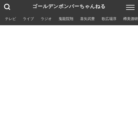
ゴールデンボンバーちゃんねる
テレビ
ライブ
ラジオ
鬼龍院翔
喜矢武豊
歌広場淳
樽美酒研