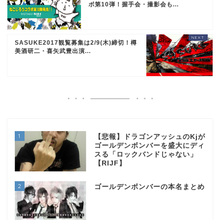
ボ第10弾！握手会・撮影会も...
SASUKE2017観覧募集は2/9(木)締切！樽
美酒研二・喜矢武豊出演...
1
【悲報】ドラゴンアッシュのKjが
ゴールデンボンバーを盛大にディ
スる「ロックバンドじゃない」
【RIJF】
2
ゴールデンボンバーの本名まとめ