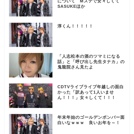
について Mステで女々しくて
SASUKEほか
淳くん！！！！！
「人志松本の酒のツマミになる
話」と「呼び出し先生タナカ」の
鬼龍院さん見たよ
CDTVライブライブ年越しの面白
かった「訳あって1人いませ
ん！！！」女々しくて！！！
年末年始のゴールデンボンバー面
白いなｗｗｗ 良いお年を～！