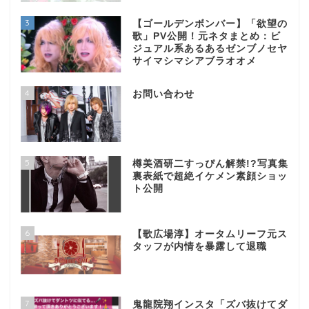
3
【ゴールデンボンバー】「欲望の
歌」PV公開！元ネタまとめ：ビ
ジュアル系あるあるゼンブノセヤ
サイマシマシアブラオオメ
4
お問い合わせ
5
樽美酒研二すっぴん解禁!?写真集
裏表紙で超絶イケメン素顔ショッ
ト公開
6
【歌広場淳】オータムリーフ元ス
タッフが内情を暴露して退職
7
鬼龍院翔インスタ「ズバ抜けてダ