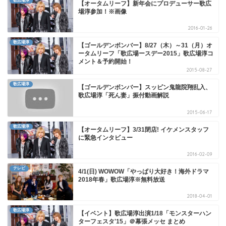
歌広場淳
【オータムリーフ】新年会にプロデューサー歌広
場淳参加！※画像
2016-01-26
歌広場淳
【ゴールデンボンバー】8/27（木）～31（月）オ
ータムリーフ「歌広場ースデー2015」歌広場淳コ
メント＆予約開始！
2015-08-27
歌広場淳
【ゴールデンボンバー】スッピン鬼龍院翔乱入、
歌広場淳「死ん妻」振付動画解説
2015-06-17
歌広場淳
【オータムリーフ】3/31閉店! イケメンスタッフ
に緊急インタビュー
2016-02-09
テレビ
4/1(日) WOWOW「やっぱり大好き！海外ドラマ
2018年春」歌広場淳※無料放送
2018-04-01
歌広場淳
【イベント】歌広場淳出演1/18「モンスターハン
ターフェスタ'15」＠幕張メッセ まとめ