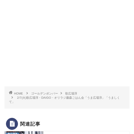
HOME
ゴールデンボンバー
歌広場淳
2/7(火)歌広場淳・DAIGO・オリラジ藤森ごはん会「うま広場淳」「うましく
て」
関連記事