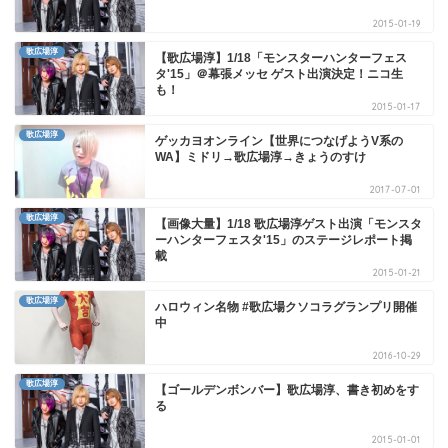
2015-01-19
歌広場淳
【歌広場淳】1/18「モンスターハンターフェス
タ'15」＠幕張メッセ ゲスト出演決定！ニコ生
も！
2015-01-17
歌広場淳
ゲッカヨオンライン【世界につなげようV系の
WA】ミドリ→歌広場淳→きょうのすけ
2017-07-01
歌広場淳
【画像大量】1/18 歌広場淳ゲスト出演「モンスタ
ーハンターフェスタ'15」のステージレポート掲
載
2015-01-21
歌広場淳
ハロウィン名物 #歌広場クソコラグランプリ開催
中
2016-10-29
歌広場淳
【ゴールデンボンバー】歌広場淳、書き初めをす
る
2015-01-01