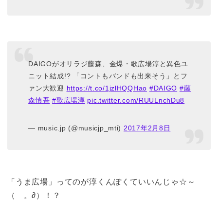
DAIGOがオリラジ藤森、金爆・歌広場淳と異色ユ
ニット結成!? 「コントもバンドも出来そう」とフ
ァン大歓迎
https://t.co/1jzlHQQHao
#DAIGO
#藤
森慎吾
#歌広場淳
pic.twitter.com/RUULnchDu8
— music.jp (@musicjp_mti)
2017年2月8日
「うま広場」ってのが淳くんぽくていいんじゃ☆～
（ゝ。∂）！？