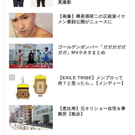
真撮影
12
【画像】樽美酒研二の正統派イケ
メン素顔公開がニュースに
13
ゴールデンボンバー「ガガガガガ
ガガ」MV小ネタまとめ
14
【EXILE TRIBE】メンプロって
何？と思ったら…【メンディー】
15
【恵比寿】元キリショー自宅＆事
務所【散歩】