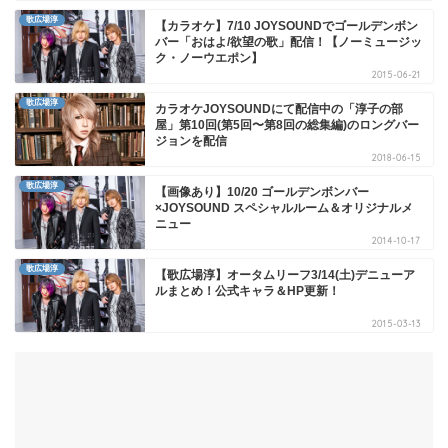
歌広場淳
【カラオケ】7/10 JOYSOUNDでゴールデンボン
バー「おはよ/欲望の歌」配信！【ノーミュージッ
ク・ノーウエポン】
2015-06-21
歌広場淳
カラオケJOYSOUNDにて配信中の「淳子の部
屋」第10回(第5回〜第8回の総集編)のロングバー
ジョンを配信
2018-06-15
歌広場淳
【画像あり】10/20 ゴールデンボンバー
×JOYSOUND スペシャルルーム＆オリジナルメ
ニュー
2014-10-17
歌広場淳
【歌広場淳】オータムリーフ3/14(土)デニューア
ルまとめ！公式キャラ＆HP更新！
2015-03-13