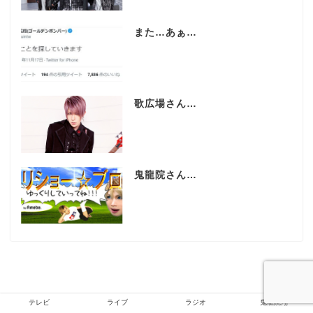
また…あぁ…
歌広場さん…
鬼龍院さん…
テレビ
ライブ
ラジオ
鬼龍院翔