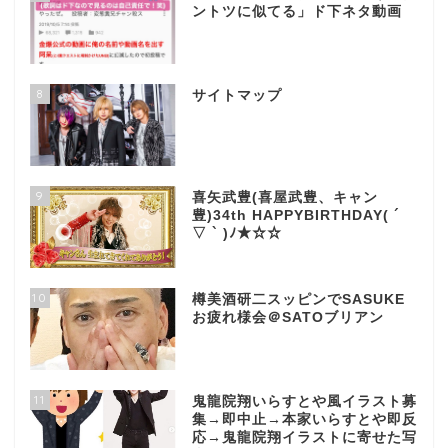
ントツに似てる」ド下ネタ動画
8
サイトマップ
9
喜矢武豊(喜屋武豊、キャン
豊)34th HAPPYBIRTHDAY( ´
▽ ` )ﾉ★☆☆
10
樽美酒研二スッピンでSASUKE
お疲れ様会＠SATOブリアン
11
鬼龍院翔いらすとや風イラスト募
集→即中止→本家いらすとや即反
応→鬼龍院翔イラストに寄せた写