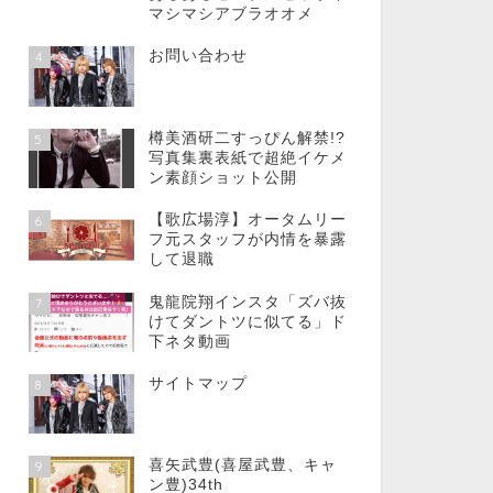
マシマシアブラオオメ
お問い合わせ
4
樽美酒研二すっぴん解禁!?
5
写真集裏表紙で超絶イケメ
ン素顔ショット公開
【歌広場淳】オータムリー
6
フ元スタッフが内情を暴露
して退職
鬼龍院翔インスタ「ズバ抜
7
けてダントツに似てる」ド
下ネタ動画
サイトマップ
8
喜矢武豊(喜屋武豊、キャ
9
ン豊)34th