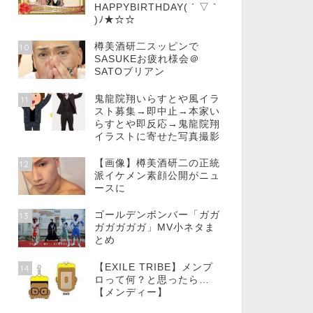
HAPPYBIRTHDAY( ´ ▽ `
)ﾉ★☆☆
樽美酒研二スッピンで
10
SASUKEお疲れ様会＠
SATOブリアン
鬼龍院翔いらすとや風イラ
11
スト募集→即中止→本家い
らすとや即反応→鬼龍院翔
イラストに寄せた写真撮影
【画像】樽美酒研二の正統
12
派イケメン素顔公開がニュ
ースに
ゴールデンボンバー「ガガ
13
ガガガガガ」MV小ネタま
とめ
【EXILE TRIBE】メンプ
14
ロって何？と思ったら…
【メンディー】