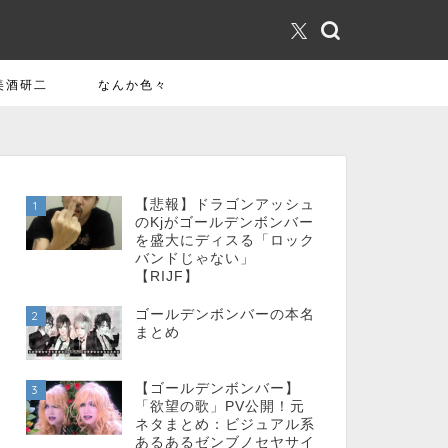
美酒研二
なんか色々
【悲報】ドラゴンアッシュ
1
のKjがゴールデンボンバー
を盛大にディスる「ロック
バンドじゃない」
【RIJF】
ゴールデンボンバーの本名
2
まとめ
【ゴールデンボンバー】
3
「欲望の歌」PV公開！元
ネタまとめ：ビジュアル系
あるあるゼンブノセヤサイ