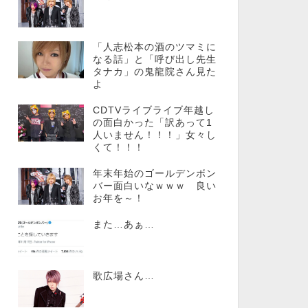
「人志松本の酒のツマミに
なる話」と「呼び出し先生
タナカ」の鬼龍院さん見た
よ
CDTVライブライブ年越し
の面白かった「訳あって1
人いません！！！」女々し
くて！！！
年末年始のゴールデンボン
バー面白いなｗｗｗ 良い
お年を～！
また…あぁ…
歌広場さん…