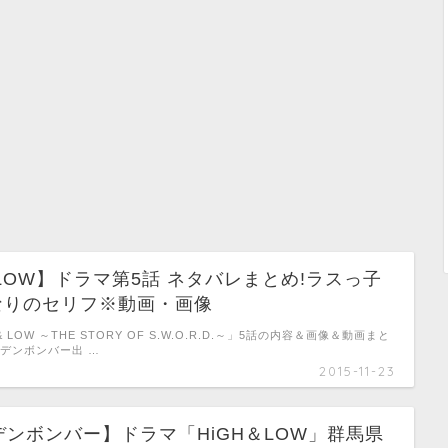
&LOW】ドラマ第5話 ネタバレまとめ!ラスっ子
えなりのセリフ※動画・画像
& LOW ～THE STORY OF S.W.O.R.D.～」5話の内容＆画像＆動画まと
ルデンボンバー出 …
2015-11-23
ンボンバー】ドラマ「HiGH＆LOW」群馬県