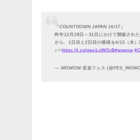
『COUNTDOWN JAPAN 16/17』
昨年12月28日～31日にかけて開催さ
から、1日目と2日目の模様を4/13（木）
♪⇒
https://t.co/geujLnWOcB
#wowow
#
— WOWOW 音楽フェス (@FES_WOW