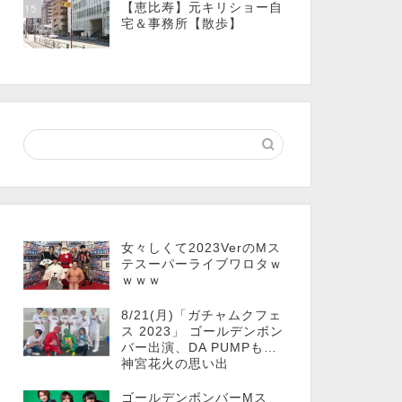
【恵比寿】元キリショー自
15
宅＆事務所【散歩】
女々しくて2023VerのMス
テスーパーライブワロタｗ
ｗｗｗ
8/21(月)「ガチャムクフェ
ス 2023」 ゴールデンボン
バー出演、DA PUMPも…
神宮花火の思い出
ゴールデンボンバーMス