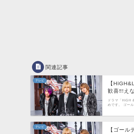
関連記事
テレビ
【HiGH
歓喜‼!
ドラマ「HiGH 
めです。 ゴー
テレビ
【ゴールデ