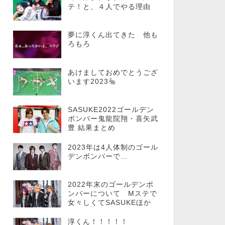
テ！と、４人でやる理由
夢に淳くん出てきた 他も
ろもろ
あけましておめでとうござ
います2023
SASUKE2022ゴールデン
ボンバー鬼龍院翔・喜矢武
豊 結果まとめ
2023年は4人体制のゴール
デンボンバーで…
2022年末のゴールデンボ
ンバーについて Mステで
女々しくてSASUKEほか
淳くん！！！！！