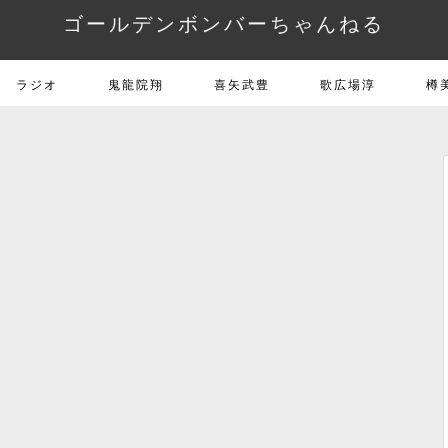
ゴールデンボンバーちゃんねる
ラジオ
鬼龍院翔
喜矢武豊
歌広場淳
樽