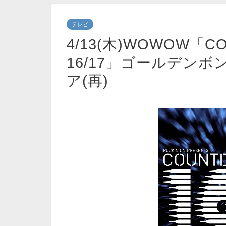
テレビ
4/13(木)WOWOW「CO
16/17」ゴールデン
ア(再)