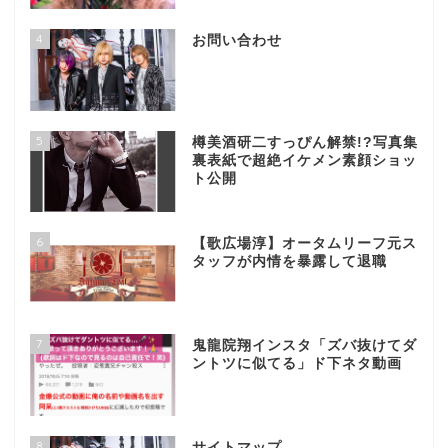
4
お問い合わせ
5
樽美酒研二すっぴん解禁!?写真集
裏表紙で超絶イケメン素顔ショッ
ト公開
6
【歌広場淳】オータムリーフ元ス
タッフが内情を暴露して退職
7
鬼龍院翔インスタ「ズバ抜けてダ
ントツに似てる」ド下ネタ動画
8
サイトマップ