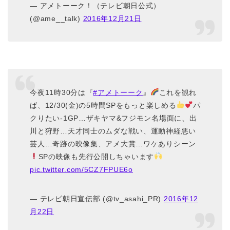
— アメトーーク！（テレビ朝日公式）
(@ame__talk)
2016年12月21日
今夜11時30分は『
#アメトーーク
』
これを観れ
ば、12/30(金)の5時間SPをもっと楽しめる
パ
クりたい-1GP…ザキヤマ&フジモン名場面に、出
川と狩野…天才同士のムダな戦い、運動神経悪い
芸人…奇跡の映像集、アメ大賞…ワケありシーン
SPの映像も先行公開しちゃいます
pic.twitter.com/5CZ7FPUE6o
— テレビ朝日宣伝部 (@tv_asahi_PR)
2016年12
月22日