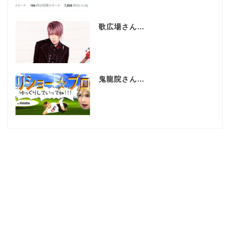
歌広場さん…
鬼龍院さん…