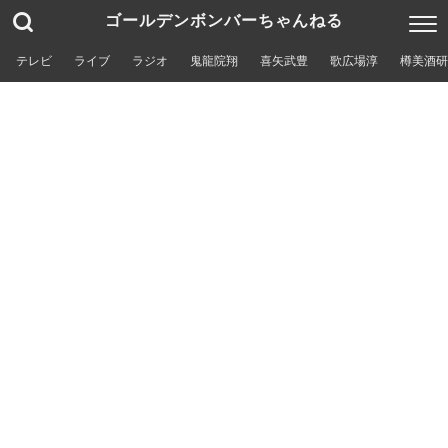
ゴールデンボンバーちゃんねる
テレビ
ライブ
ラジオ
鬼龍院翔
喜矢武豊
歌広場淳
樽美酒研