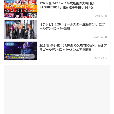
テレビ
12/28(金)24:10～「平成最後の大晦日は
SASUKE2018」注目選手を掘り下げる
2018-12-28
テレビ
【テレビ】3/29「オールスター感謝祭’14」にゴ
ールデンボンバー出演
2014-03-26
テレビ
2/12(日)テレ東「JAPAN COUNTDOWN」たまア
リゴールデンボンバーオンエア※動画
2017-02-12