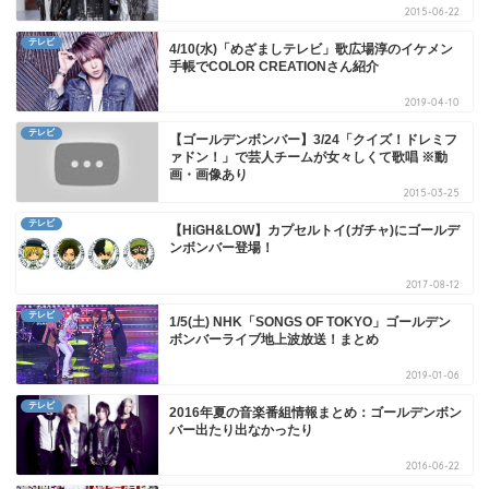
2015-06-22
テレビ
4/10(水)「めざましテレビ」歌広場淳のイケメン
手帳でCOLOR CREATIONさん紹介
2019-04-10
テレビ
【ゴールデンボンバー】3/24「クイズ！ドレミフ
ァドン！」で芸人チームが女々しくて歌唱 ※動
画・画像あり
2015-03-25
テレビ
【HiGH&LOW】カプセルトイ(ガチャ)にゴールデ
ンボンバー登場！
2017-08-12
テレビ
1/5(土) NHK「SONGS OF TOKYO」ゴールデン
ボンバーライブ地上波放送！まとめ
2019-01-06
テレビ
2016年夏の音楽番組情報まとめ：ゴールデンボン
バー出たり出なかったり
2016-06-22