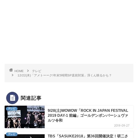
HOME
テレビ
12/22(木)「アメトーーク!年末5時間SP直前対策」淳くん映るかも？
関連記事
テレビ
9/28(土)WOWOW「ROCK IN JAPAN FESTIVAL
2019 DAY-1 前編」ゴールデンボンバーシュヴァ
ルツ令和
2019-09-27
テレビ
TBS「SASUKE2018」第36回開催決定！研二さ