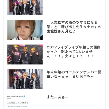
「人志松本の酒のツマミになる
話」と「呼び出し先生タナカ」の
鬼龍院さん見たよ
CDTVライブライブ年越しの面白
かった「訳あって1人いませ
ん！！！」女々しくて！！！
年末年始のゴールデンボンバー面
白いなｗｗｗ 良いお年を～！
また…あぁ…