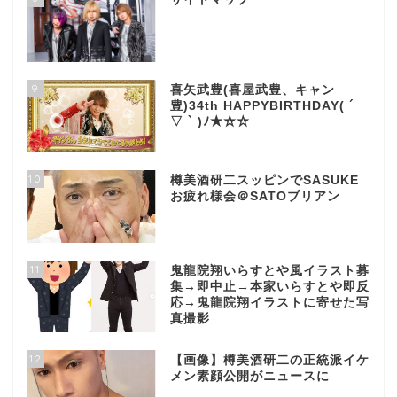
9
喜矢武豊(喜屋武豊、キャン
豊)34th HAPPYBIRTHDAY( ´
▽ ` )ﾉ★☆☆
10
樽美酒研二スッピンでSASUKE
お疲れ様会＠SATOブリアン
11
鬼龍院翔いらすとや風イラスト募
集→即中止→本家いらすとや即反
応→鬼龍院翔イラストに寄せた写
真撮影
12
【画像】樽美酒研二の正統派イケ
メン素顔公開がニュースに