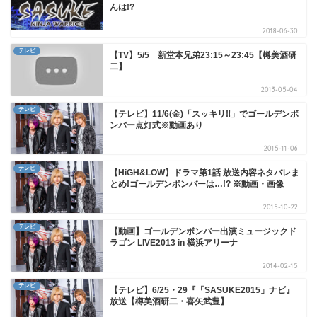
んは!?
2018-06-30
テレビ
【TV】5/5 新堂本兄弟23:15～23:45【樽美酒研
二】
2013-05-04
テレビ
【テレビ】11/6(金)「スッキリ‼」でゴールデンボ
ンバー点灯式※動画あり
2015-11-06
テレビ
【HiGH&LOW】ドラマ第1話 放送内容ネタバレま
とめ!ゴールデンボンバーは…!? ※動画・画像
2015-10-22
テレビ
【動画】ゴールデンボンバー出演ミュージックド
ラゴン LIVE2013 in 横浜アリーナ
2014-02-15
テレビ
【テレビ】6/25・29『「SASUKE2015」ナビ』
放送【樽美酒研二・喜矢武豊】