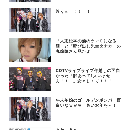
淳くん！！！！！
「人志松本の酒のツマミになる
話」と「呼び出し先生タナカ」の
鬼龍院さん見たよ
CDTVライブライブ年越しの面白
かった「訳あって1人いませ
ん！！！」女々しくて！！！
年末年始のゴールデンボンバー面
白いなｗｗｗ 良いお年を～！
また…あぁ…