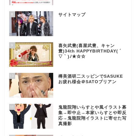
8
サイトマップ
9
喜矢武豊(喜屋武豊、キャン
豊)34th HAPPYBIRTHDAY( ´
▽ ` )ﾉ★☆☆
10
樽美酒研二スッピンでSASUKE
お疲れ様会＠SATOブリアン
11
鬼龍院翔いらすとや風イラスト募
集→即中止→本家いらすとや即反
応→鬼龍院翔イラストに寄せた写
真撮影