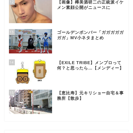
12
【画像】樽美酒研二の正統派イケ
メン素顔公開がニュースに
13
ゴールデンボンバー「ガガガガガ
ガガ」MV小ネタまとめ
14
【EXILE TRIBE】メンプロって
何？と思ったら…【メンディー】
15
【恵比寿】元キリショー自宅＆事
務所【散歩】