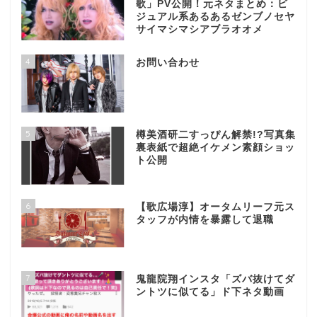
歌」PV公開！元ネタまとめ：ビ
ジュアル系あるあるゼンブノセヤ
サイマシマシアブラオオメ
4
お問い合わせ
5
樽美酒研二すっぴん解禁!?写真集
裏表紙で超絶イケメン素顔ショッ
ト公開
6
【歌広場淳】オータムリーフ元ス
タッフが内情を暴露して退職
7
鬼龍院翔インスタ「ズバ抜けてダ
ントツに似てる」ド下ネタ動画