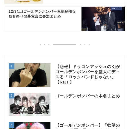
12/3(土)ゴールデンボンバー鬼龍院翔☆
骸骨祭り開幕宣言に参加まとめ
1
【悲報】ドラゴンアッシュのKjが
ゴールデンボンバーを盛大にディ
スる「ロックバンドじゃない」
【RIJF】
2
ゴールデンボンバーの本名まとめ
3
【ゴールデンボンバー】「欲望の