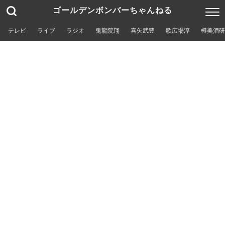
ゴールデンボンバーちゃんねる
テレビ
ライブ
ラジオ
鬼龍院翔
喜矢武豊
歌広場淳
樽美酒研