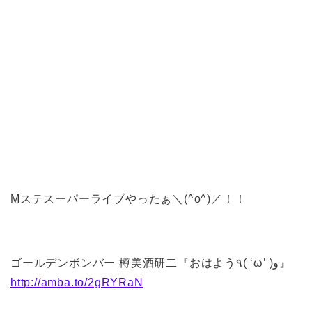
Mステスーパーライブやったぁ＼(^o^)／！！
ゴールデンボンバー 樽美酒研二『おはよう٩( ‘ω’ )و』
http://amba.to/2gRYRaN