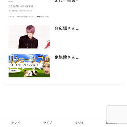
歌広場さん…
鬼龍院さん…
テレビ
ライブ
ラジオ
鬼龍院翔