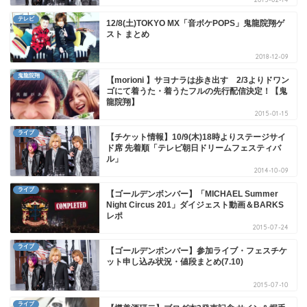
テレビ
12/8(土)TOKYO MX「音ボケPOPS」鬼龍院翔ゲ
スト まとめ
2018-12-09
鬼龍院翔
【morioni 】サヨナラは歩き出す 2/3よりドワン
ゴにて着うた・着うたフルの先行配信決定！【鬼
龍院翔】
2015-01-15
ライブ
【チケット情報】10/9(木)18時よりステージサイ
ド席 先着順「テレビ朝日ドリームフェスティバ
ル」
2014-10-09
ライブ
【ゴールデンボンバー】「MICHAEL Summer
Night Circus 201」ダイジェスト動画＆BARKS
レポ
2015-07-24
ライブ
【ゴールデンボンバー】参加ライブ・フェスチケ
ット申し込み状況・値段まとめ(7.10)
2015-07-10
ライブ