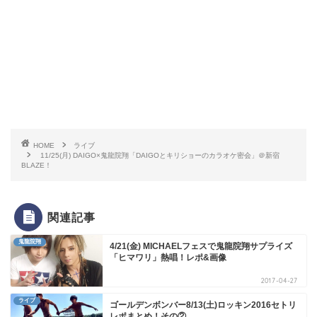
HOME
ライブ
11/25(月) DAIGO×鬼龍院翔「DAIGOとキリショーのカラオケ密会」＠新宿
BLAZE！
関連記事
鬼龍院翔
4/21(金) MICHAELフェスで鬼龍院翔サプライズ
「ヒマワリ」熱唱！レポ&画像
2017-04-27
ライブ
ゴールデンボンバー8/13(土)ロッキン2016セトリ
レポまとめ！その②