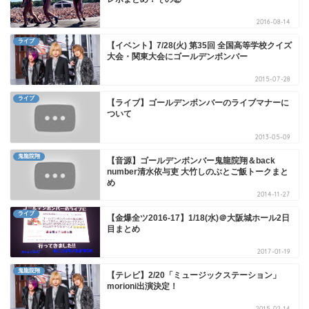
2016-08-14
ライブ
【イベント】7/28(火) 第35回 全国高等学校クイズ
大会・関東大会にゴールデンボンバー
2015-07-28
ライブ
【ライブ】ゴールデンボンバーのライブマナーに
ついて
2013-05-09
鬼龍院翔
【音源】ゴールデンボンバー鬼龍院翔＆back
number清水依与吏 大竹しのぶとご飯トークまと
め
2014-11-27
ライブ
【金爆全ツ2016-17】1/18(水)＠大阪城ホール2日
目まとめ
2017-01-19
鬼龍院翔
【テレビ】2/20「ミュージックステーション」
morioni出演決定！
2015-02-14