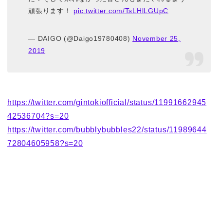
頑張ります！
pic.twitter.com/TsLHlLGUpC
— DAIGO (@Daigo19780408)
November 25,
2019
https://twitter.com/gintokiofficial/status/11991662945
42536704?s=20
https://twitter.com/bubblybubbles22/status/11989644
72804605958?s=20