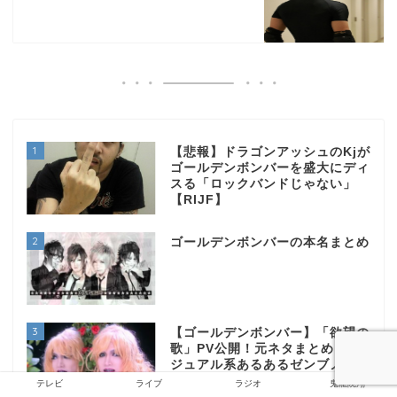
1
【悲報】ドラゴンアッシュのKjが
ゴールデンボンバーを盛大にディ
スる「ロックバンドじゃない」
【RIJF】
2
ゴールデンボンバーの本名まとめ
3
【ゴールデンボンバー】「欲望の
歌」PV公開！元ネタまとめ：ビ
ジュアル系あるあるゼンブノセヤ
サイマシマシアブラオオメ
テレビ
ライブ
ラジオ
鬼龍院翔