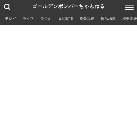
ゴールデンボンバーちゃんねる
テレビ
ライブ
ラジオ
鬼龍院翔
喜矢武豊
歌広場淳
樽美酒研