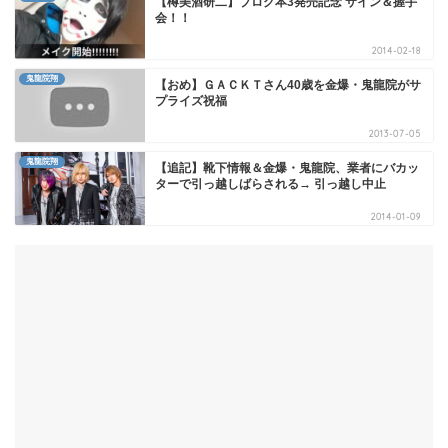
【樽美酒研二】ブログ本3発売記念 サイン＆握手
会！！
2014-02-18
鬼龍院翔
【おめ】ＧＡＣＫＴさん40歳を金爆・鬼龍院がサ
プライズ祝福
2013-07-05
鬼龍院翔
【追記】靴下情報＆金爆・鬼龍院、業者にバカッ
ターで引っ越しばらされる→ 引っ越し中止
2014-01-09