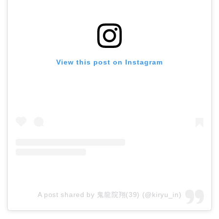
View this post on Instagram
A post shared by 鬼龍院翔(39) (@kiryu_in)