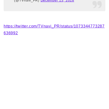
(@TVnavi_PR)
December 13, 2018
https://twitter.com/TVnavi_PR/status/1073344773287
636992