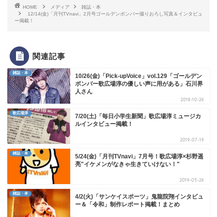
HOME
メディア
雑誌・本
12/14(金)「月刊TVnavi」2月号ゴールデンボンバー撮りおろし写真＆インタビュ
ー掲載！
関連記事
雑誌・本
10/26(金)「Pick-upVoice」vol.129「ゴールデン
ボンバー歌広場淳の優しい声に用がある」石川界
人さん
2018-10-26
歌広場淳
7/20(土)「毎日小学生新聞」歌広場淳ミュージカ
ルインタビュー掲載！
2019-07-19
雑誌・本
5/24(金)「月刊TVnavi」7月号！歌広場淳×杉野遥
亮"イケメンがなきゃ生きていけない！"
2019-05-26
雑誌・本
4/2(火)「サンケイスポーツ」鬼龍院翔インタビュ
ー＆「令和」制作レポート掲載！まとめ