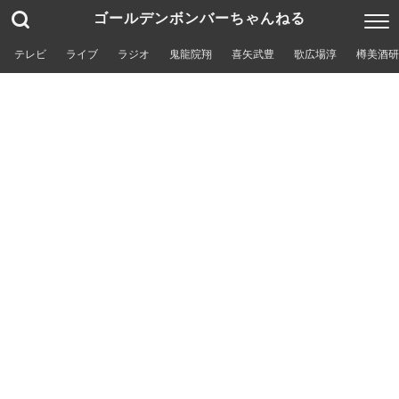
ゴールデンボンバーちゃんねる
テレビ
ライブ
ラジオ
鬼龍院翔
喜矢武豊
歌広場淳
樽美酒研