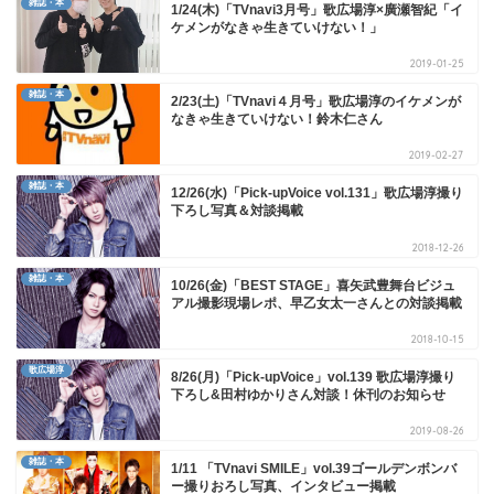
雑誌・本
1/24(木)「TVnavi3月号」歌広場淳×廣瀬智紀「イ
ケメンがなきゃ生きていけない！」
2019-01-25
雑誌・本
2/23(土)「TVnavi４月号」歌広場淳のイケメンが
なきゃ生きていけない！鈴木仁さん
2019-02-27
雑誌・本
12/26(水)「Pick-upVoice vol.131」歌広場淳撮り
下ろし写真＆対談掲載
2018-12-26
雑誌・本
10/26(金)「BEST STAGE」喜矢武豊舞台ビジュ
アル撮影現場レポ、早乙女太一さんとの対談掲載
2018-10-15
歌広場淳
8/26(月)「Pick-upVoice」vol.139 歌広場淳撮り
下ろし&田村ゆかりさん対談！休刊のお知らせ
2019-08-26
雑誌・本
1/11 「TVnavi SMILE」vol.39ゴールデンボンバ
ー撮りおろし写真、インタビュー掲載