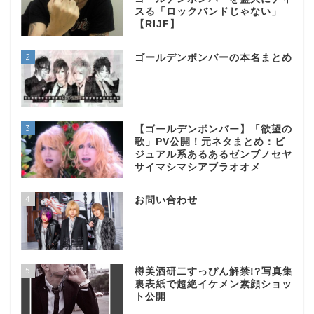
スる「ロックバンドじゃない」
【RIJF】
2
ゴールデンボンバーの本名まとめ
3
【ゴールデンボンバー】「欲望の
歌」PV公開！元ネタまとめ：ビ
ジュアル系あるあるゼンブノセヤ
サイマシマシアブラオオメ
4
お問い合わせ
5
樽美酒研二すっぴん解禁!?写真集
裏表紙で超絶イケメン素顔ショッ
ト公開