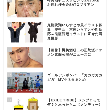
樽美酒研二スッピンでSASUKE
お疲れ様会＠SATOブリアン
11
鬼龍院翔いらすとや風イラスト募
集→即中止→本家いらすとや即反
応→鬼龍院翔イラストに寄せた写
真撮影
12
【画像】樽美酒研二の正統派イケ
メン素顔公開がニュースに
13
ゴールデンボンバー「ガガガガガ
ガガ」MV小ネタまとめ
14
【EXILE TRIBE】メンプロって
何？と思ったら…【メンディー】