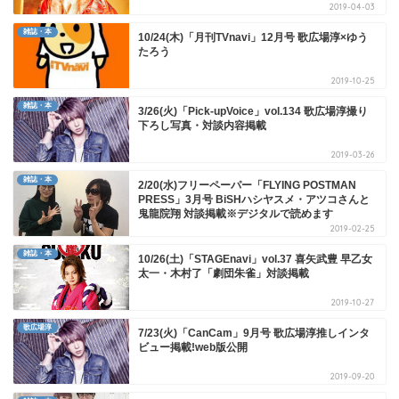
2019-04-03
雑誌・本
10/24(木)「月刊TVnavi」12月号 歌広場淳×ゆう
たろう
2019-10-25
雑誌・本
3/26(火)「Pick-upVoice」vol.134 歌広場淳撮り
下ろし写真・対談内容掲載
2019-03-26
雑誌・本
2/20(水)フリーペーパー「FLYING POSTMAN
PRESS」3月号 BiSHハシヤスメ・アツコさんと
鬼龍院翔 対談掲載※デジタルで読めます
2019-02-25
雑誌・本
10/26(土)「STAGEnavi」vol.37 喜矢武豊 早乙女
太一・木村了「劇団朱雀」対談掲載
2019-10-27
歌広場淳
7/23(火)「CanCam」9月号 歌広場淳推しインタ
ビュー掲載!web版公開
2019-09-20