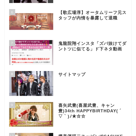
6
【歌広場淳】オータムリーフ元ス
タッフが内情を暴露して退職
7
鬼龍院翔インスタ「ズバ抜けてダ
ントツに似てる」ド下ネタ動画
8
サイトマップ
9
喜矢武豊(喜屋武豊、キャン
豊)34th HAPPYBIRTHDAY( ´
▽ ` )ﾉ★☆☆
10