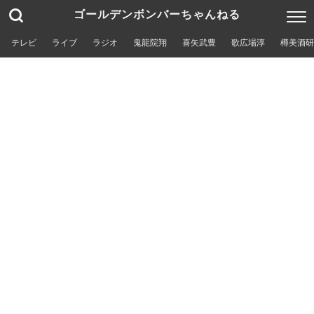
ゴールデンボンバーちゃんねる
テレビ
ライブ
ラジオ
鬼龍院翔
喜矢武豊
歌広場淳
樽美酒研