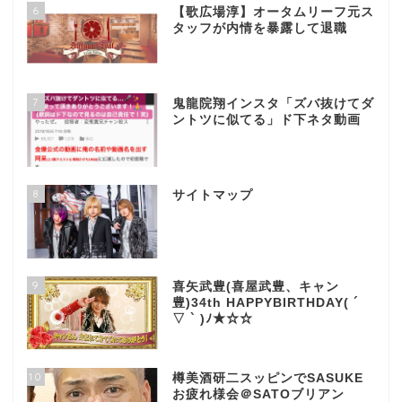
6
【歌広場淳】オータムリーフ元ス
タッフが内情を暴露して退職
7
鬼龍院翔インスタ「ズバ抜けてダ
ントツに似てる」ド下ネタ動画
8
サイトマップ
9
喜矢武豊(喜屋武豊、キャン
豊)34th HAPPYBIRTHDAY( ´
▽ ` )ﾉ★☆☆
10
樽美酒研二スッピンでSASUKE
お疲れ様会＠SATOブリアン