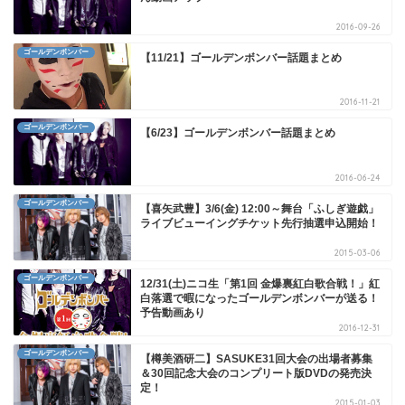
2016-09-26
ゴールデンボンバー
【11/21】ゴールデンボンバー話題まとめ
2016-11-21
ゴールデンボンバー
【6/23】ゴールデンボンバー話題まとめ
2016-06-24
ゴールデンボンバー
【喜矢武豊】3/6(金) 12:00～舞台「ふしぎ遊戯」
ライブビューイングチケット先行抽選申込開始！
2015-03-06
ゴールデンボンバー
12/31(土)ニコ生「第1回 金爆裏紅白歌合戦！」紅
白落選で暇になったゴールデンボンバーが送る！
予告動画あり
2016-12-31
ゴールデンボンバー
【樽美酒研二】SASUKE31回大会の出場者募集
＆30回記念大会のコンプリート版DVDの発売決
定！
2015-01-03