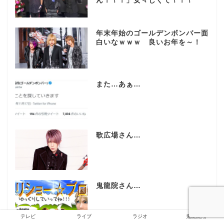
ん！！！」女々しくて！！！
年末年始のゴールデンボンバー面
白いなｗｗｗ 良いお年を～！
また…あぁ…
歌広場さん…
鬼龍院さん…
テレビ
ライブ
ラジオ
鬼龍院翔