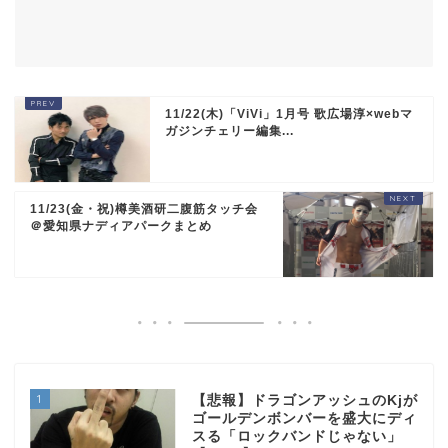
11/22(木)「ViVi」1月号 歌広場淳×webマ
ガジンチェリー編集...
11/23(金・祝)樽美酒研二腹筋タッチ会
＠愛知県ナディアパークまとめ
1
【悲報】ドラゴンアッシュのKjが
ゴールデンボンバーを盛大にディ
スる「ロックバンドじゃない」