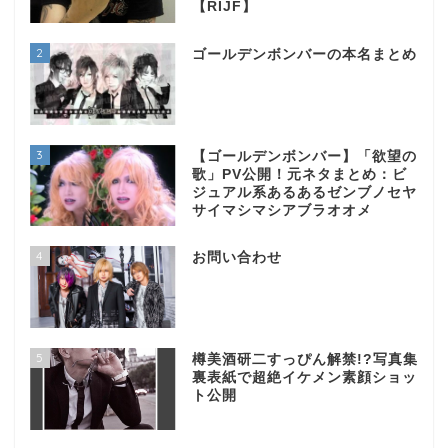
【RIJF】
2
ゴールデンボンバーの本名まとめ
3
【ゴールデンボンバー】「欲望の
歌」PV公開！元ネタまとめ：ビ
ジュアル系あるあるゼンブノセヤ
サイマシマシアブラオオメ
4
お問い合わせ
5
樽美酒研二すっぴん解禁!?写真集
裏表紙で超絶イケメン素顔ショッ
ト公開