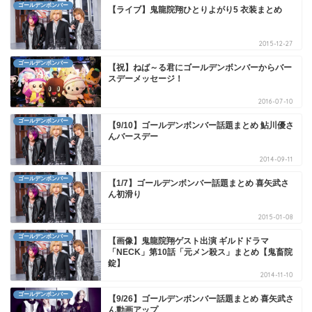
ゴールデンボンバー
【ライブ】鬼龍院翔ひとりよがり5 衣装まとめ
2015-12-27
ゴールデンボンバー
【祝】ねば～る君にゴールデンボンバーからバー
スデーメッセージ！
2016-07-10
ゴールデンボンバー
【9/10】ゴールデンボンバー話題まとめ 鮎川優さ
んバースデー
2014-09-11
ゴールデンボンバー
【1/7】ゴールデンボンバー話題まとめ 喜矢武さ
ん初滑り
2015-01-08
ゴールデンボンバー
【画像】鬼龍院翔ゲスト出演 ギルドドラマ
「NECK」第10話「元メン殺ス」まとめ【鬼畜院
錠】
2014-11-10
ゴールデンボンバー
【9/26】ゴールデンボンバー話題まとめ 喜矢武さ
ん動画アップ