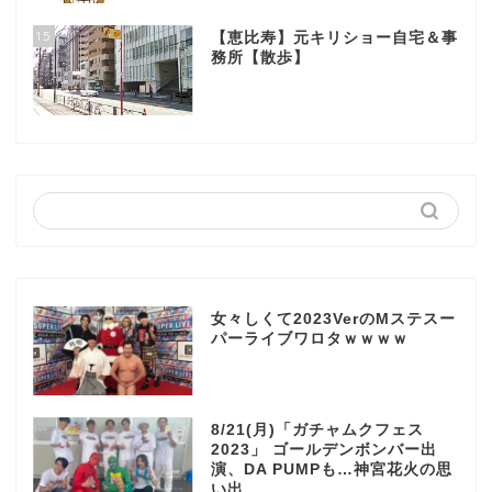
15
【恵比寿】元キリショー自宅＆事
務所【散歩】
女々しくて2023VerのMステスー
パーライブワロタｗｗｗｗ
8/21(月)「ガチャムクフェス
2023」 ゴールデンボンバー出
演、DA PUMPも…神宮花火の思
い出