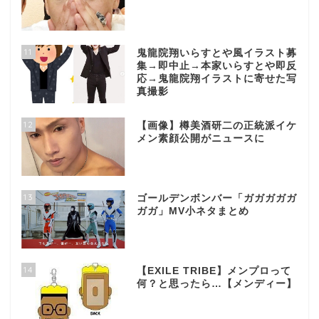
11
鬼龍院翔いらすとや風イラスト募
集→即中止→本家いらすとや即反
応→鬼龍院翔イラストに寄せた写
真撮影
12
【画像】樽美酒研二の正統派イケ
メン素顔公開がニュースに
13
ゴールデンボンバー「ガガガガガ
ガガ」MV小ネタまとめ
14
【EXILE TRIBE】メンプロって
何？と思ったら…【メンディー】