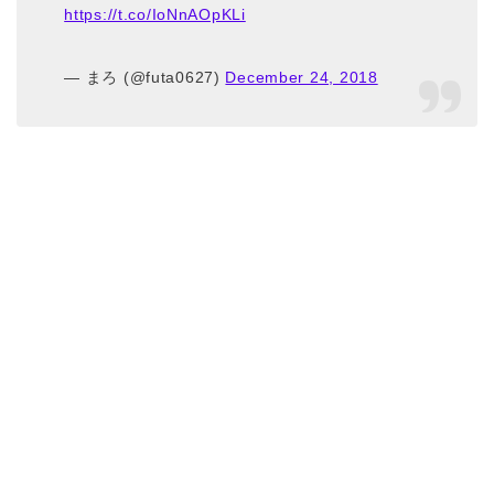
https://t.co/IoNnAOpKLi
— まろ (@futa0627)
December 24, 2018