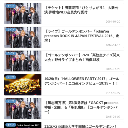
ライブ
【チケット】鬼龍院翔「ひとりよがり4」大阪公
演 夢番地WEB会員先行受付
2014-10-20
ライブ
【ライブ】ゴールデンボンバー「rokin’on
presents ROCK IN JAPAN FESTIVAL 2016」出
演！
2016-04-15
ライブ
【ゴールデンボンバー】7/28「高校生クイズ関東
大会」野外ライブまとめ！画像18枚
2015-07-28
ライブ
10/29(日)「HALLOWEEN PARTY 2017」ゴール
デンボンバー！ニコ生インタビュー19:35～！！
2017-10-29
ライブ
【氣志團万博】第6弾発表は「GACKT presents
神威♂楽園」＆「聖飢魔II」【ゴールデンボンバ
ー】
2015-06-09
ライブ
11/1(水) 亜細亜大学学園祭にゴールデンボンバ