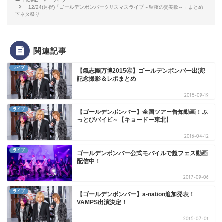
HOME
ライブ
12/24(月祝)「ゴールデンボンバークリスマスライブ～聖夜の賛美歌～」まとめ
下ネタ祭り
関連記事
ライブ
【氣志團万博2015④】ゴールデンボンバー出演!
記念撮影＆レポまとめ
2015-09-19
ライブ
【ゴールデンボンバー】全国ツアー告知動画！ぶ
っとびバイビ～【キョードー東北】
2016-04-12
ライブ
ゴールデンボンバー公式モバイルで超フェス動画
配信中！
2017-09-06
ライブ
【ゴールデンボンバー】a-nation追加発表！
VAMPS出演決定！
2015-07-01