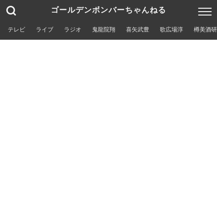
ゴールデンボンバーちゃんねる
テレビ
ライブ
ラジオ
鬼龍院翔
喜矢武豊
歌広場淳
樽美酒研