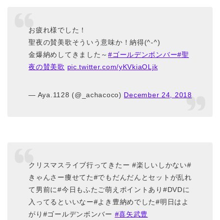
お疲れ様でした！
聖夜の賛美歌そういう意味か！納得(^-^)
金爆納めしてきました～
#ゴールデンボンバー
#聖
夜の賛美歌
pic.twitter.com/yKVkiaOLjk
— Aya.1128 (@_achacoco)
December 24, 2018
クリスマスライブ行ってきたー #楽しいしかない#
きゃんさー痩せてた#でもだんだんとセットが乱れ
て男前に#今日もふたご萌えポイントあり#DVDに
入ってるといいなー#よき豊納めでした#明日はよ
がり#ゴールデンボンバー
#喜矢武豊