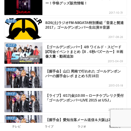
ー！学祭グッズ販売情報！
2017-10-31
ライブ
8/26(土)ラジオFM-NIIGATA特別番組「音楽と髭達
2017」ゴールデンボンバー生出演※音源
2017-08-26
ライブ
【ゴールデンボンバー】4/9 ワイルド・スピード
試写会イベントまとめ【8．6秒バズーカー】※画
像大量・動画追加
2015-04-09
ライブ
【握手会】山口 周南で行われた ゴールデンボン
バーの握手会レポ まとめ 5月18日
2013-05-18
ライブ
【ライブ】4/17(金)10:00～ローチケプレリク受付
「ゴールデンボンバーLIVE 2015 at USJ」
2015-04-18
ライブ
【握手会】愛知当落メール送信＆大阪は2/17送
信！！
テレビ
ライブ
ラジオ
鬼龍院翔