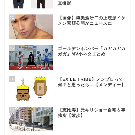
真撮影
12
【画像】樽美酒研二の正統派イケ
メン素顔公開がニュースに
13
ゴールデンボンバー「ガガガガガ
ガガ」MV小ネタまとめ
14
【EXILE TRIBE】メンプロって
何？と思ったら…【メンディー】
15
【恵比寿】元キリショー自宅＆事
務所【散歩】