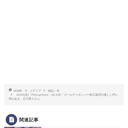
HOME
メディア
雑誌・本
10/26(金)「Pick-upVoice」vol.129「ゴールデンボンバー歌広場淳の優しい声に
用がある」石川界人さん
関連記事