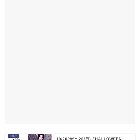
10/26(金)〜28(日)「HALLOWEEN