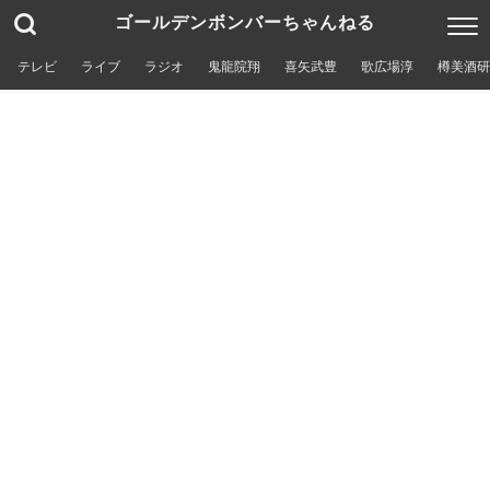
ゴールデンボンバーちゃんねる
テレビ
ライブ
ラジオ
鬼龍院翔
喜矢武豊
歌広場淳
樽美酒研