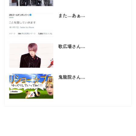
また…あぁ…
歌広場さん…
鬼龍院さん…