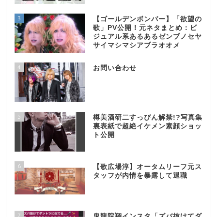
3
【ゴールデンボンバー】「欲望の
歌」PV公開！元ネタまとめ：ビ
ジュアル系あるあるゼンブノセヤ
サイマシマシアブラオオメ
4
お問い合わせ
5
樽美酒研二すっぴん解禁!?写真集
裏表紙で超絶イケメン素顔ショッ
ト公開
6
【歌広場淳】オータムリーフ元ス
タッフが内情を暴露して退職
7
鬼龍院翔インスタ「ズバ抜けてダ