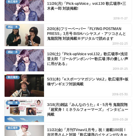
歌広場淳
11/26(月)「Pick-upVoice」vol.130 歌広場淳×三
木眞一郎 対談掲載!
2018-11-27
雑誌・本
2/20(水)フリーペーパー「FLYING POSTMAN
PRESS」3月号 BiSHハシヤスメ・アツコさんと
鬼龍院翔 対談掲載※デジタルで読めます
2019-02-25
雑誌・本
1/26(土)「Pick-upVoice vol.132」歌広場淳×浅沼
晋太郎「ゴールデンボンバー歌広場 淳の優しい声
に用がある」
2019-01-25
歌広場淳
5/31(木)「eスポーツマガジン Vol.2」歌広場淳×板
橋ザンギエフ対談掲載
2018-05-30
雑誌・本
3/18(月)雑誌「みんなのうた」4・5月号 鬼龍院翔
「超変身！ミネラルフォーマーズ」 インタビュー
掲載
2019-05-28
歌広場淳
11/22(金)「月刊TVnavi1月号」祝！連載100回！
吉沢亮さんと対談「歌広場淳のイケメンがなきゃ