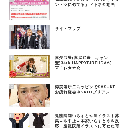
ントツに似てる」ド下ネタ動画
8
サイトマップ
9
喜矢武豊(喜屋武豊、キャン
豊)34th HAPPYBIRTHDAY( ´
▽ ` )ﾉ★☆☆
10
樽美酒研二スッピンでSASUKE
お疲れ様会＠SATOブリアン
11
鬼龍院翔いらすとや風イラスト募
集→即中止→本家いらすとや即反
応→鬼龍院翔イラストに寄せた写