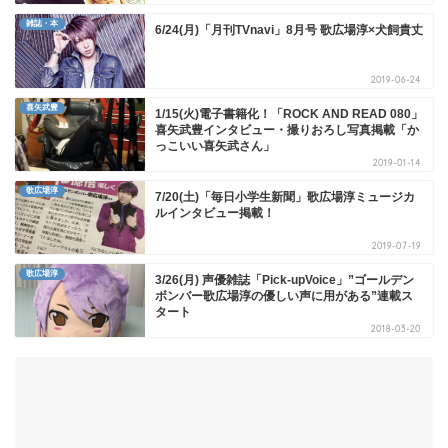
雑誌・本
6/24(月)「月刊TVnavi」8月号 歌広場淳×犬飼貴丈
2019-06-24
喜矢武豊
1/15(火)電子書籍化！「ROCK AND READ 080」
喜矢武豊インタビュー・撮りおろし写真掲載「か
っこいい喜矢武さん」
2019-01-14
歌広場淳
7/20(土)「毎日小学生新聞」歌広場淳ミュージカ
ルインタビュー掲載！
2019-07-19
歌広場淳
3/26(月) 声優雑誌「Pick-upVoice」”ゴールデン
ボンバー歌広場淳の優しい声に用がある”連載ス
タート
2018-03-20