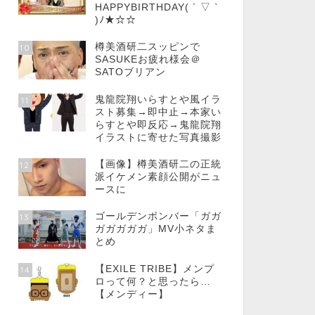
HAPPYBIRTHDAY( ´ ▽ `
)ﾉ★☆☆
樽美酒研二スッピンで
10
SASUKEお疲れ様会＠
SATOブリアン
鬼龍院翔いらすとや風イラ
11
スト募集→即中止→本家い
らすとや即反応→鬼龍院翔
イラストに寄せた写真撮影
【画像】樽美酒研二の正統
12
派イケメン素顔公開がニュ
ースに
ゴールデンボンバー「ガガ
13
ガガガガガ」MV小ネタま
とめ
【EXILE TRIBE】メンプ
14
ロって何？と思ったら…
【メンディー】