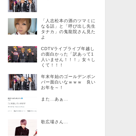
「人志松本の酒のツマミに
なる話」と「呼び出し先生
タナカ」の鬼龍院さん見た
よ
CDTVライブライブ年越し
の面白かった「訳あって1
人いません！！！」女々し
くて！！！
年末年始のゴールデンボン
バー面白いなｗｗｗ 良い
お年を～！
また…あぁ…
歌広場さん…