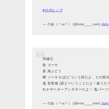
#ロボヒップ
— のあ（＾ω＾） (@non____non)
July
沖縄①
歌 ゴーヤ
喜 海ぶどう
樽 ソーキそば(どういう顔だよ、どの部
鬼 首里城 (喜どーいうことだよ！違う
れかサーターアンダギーだよ！ 鬼パーツ
— のあ（＾ω＾） (@non____non)
July