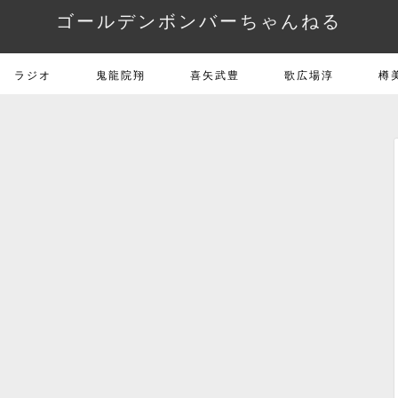
ゴールデンボンバーちゃんねる
ラジオ
鬼龍院翔
喜矢武豊
歌広場淳
樽