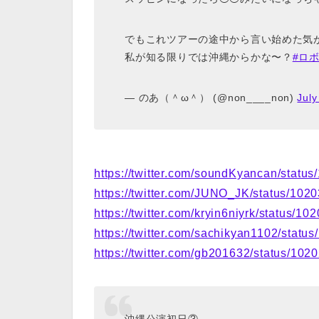
でもこれツアーの途中から言い始めた気
私が知る限りでは沖縄からかな〜？
#ロ
— のあ（＾ω＾） (@non____non)
July
https://twitter.com/soundKyancan/stat
https://twitter.com/JUNO_JK/status/1
https://twitter.com/kryin6niyrk/status/
https://twitter.com/sachikyan1102/sta
https://twitter.com/gb201632/status/1