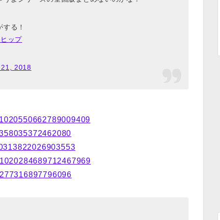
がする！
ボヒップ
 21, 2018
us/1020550662789009409
020358035372462080
1020313822026903553
tus/1020284689712467969
020277316897796096