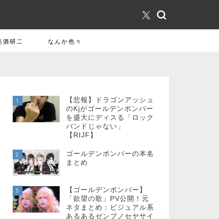
美酒研二
なんか色々
【悲報】ドラゴンアッシュ
1
のKjがゴールデンボンバー
を盛大にディスる「ロック
バンドじゃない」
【RIJF】
ゴールデンボンバーの本名
2
まとめ
【ゴールデンボンバー】
3
「欲望の歌」PV公開！元
ネタまとめ：ビジュアル系
あるあるゼンブノセヤサイ