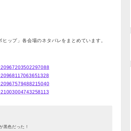
ロボヒップ」各会場のネタバレをまとめています。
/1020967203502297088
/1020968117063651328
/1020967579488215040
/1021003004743258113
が黒色だった！