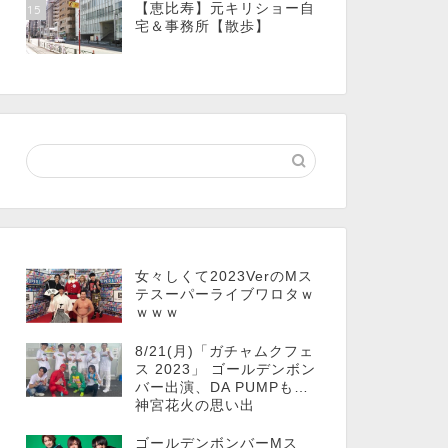
【恵比寿】元キリショー自
15
宅＆事務所【散歩】
女々しくて2023VerのMス
テスーパーライブワロタｗ
ｗｗｗ
8/21(月)「ガチャムクフェ
ス 2023」 ゴールデンボン
バー出演、DA PUMPも…
神宮花火の思い出
ゴールデンボンバーMス