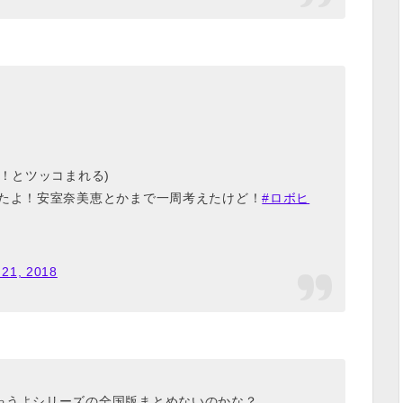
！とツッコまれる)
ったよ！安室奈美恵とかまで一周考えたけど！
#ロボヒ
 21, 2018
ゃうよシリーズの全国版まとめないのかな？