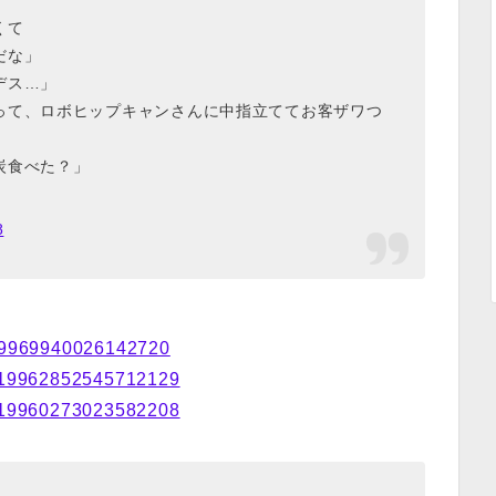
くて
だな」
デス…」
って、ロボヒップキャンさんに中指立ててお客ザワつ
炭食べた？」
8
1019969940026142720
/1019962852545712129
/1019960273023582208