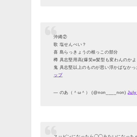
沖縄②
歌 塩せんべい？
喜 島らっきょうの根っこの部分
樽 具志堅用高(爆笑w髪型も変わんのかよ
鬼 具志堅以上のものが思い浮かばなか
ップ
— のあ（＾ω＾） (@non____non)
July
スッピンになったら◯◯みたいになっち