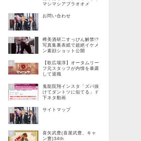
マシマシアブラオオメ
お問い合わせ
4
樽美酒研二すっぴん解禁!?
5
写真集裏表紙で超絶イケメ
ン素顔ショット公開
【歌広場淳】オータムリー
6
フ元スタッフが内情を暴露
して退職
鬼龍院翔インスタ「ズバ抜
7
けてダントツに似てる」ド
下ネタ動画
サイトマップ
8
喜矢武豊(喜屋武豊、キャ
9
ン豊)34th