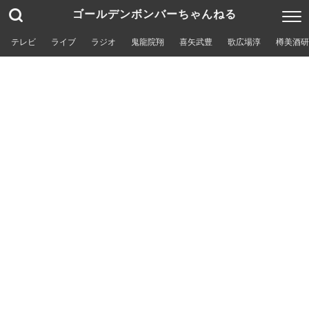
ゴールデンボンバーちゃんねる
テレビ
ライブ
ラジオ
鬼龍院翔
喜矢武豊
歌広場淳
樽美酒研