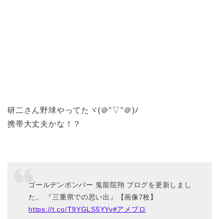
研二さん野球やってたヾ(＠°▽°＠)ﾉ
携帯大丈夫かな！？
ゴールデンボンバー 鬼龍院翔 ブログを更新しまし
た。 『三重県での思い出』【画像7枚】
https://t.co/T9YGLS5YYv
#アメブロ