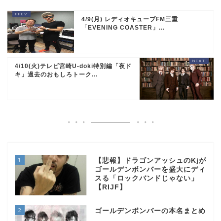
4/9(月) レディオキューブFM三重
「EVENING COASTER」...
4/10(火)テレビ宮崎U-doki特別編「夜ド
キ」過去のおもしろトーク...
1
【悲報】ドラゴンアッシュのKjが
ゴールデンボンバーを盛大にディ
スる「ロックバンドじゃない」
【RIJF】
2
ゴールデンボンバーの本名まとめ