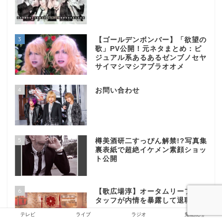
3
【ゴールデンボンバー】「欲望の
歌」PV公開！元ネタまとめ：ビ
ジュアル系あるあるゼンブノセヤ
サイマシマシアブラオオメ
4
お問い合わせ
5
樽美酒研二すっぴん解禁!?写真集
裏表紙で超絶イケメン素顔ショッ
ト公開
6
【歌広場淳】オータムリーフ元ス
タッフが内情を暴露して退職
テレビ
ライブ
ラジオ
鬼龍院翔