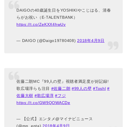
DAIGOの40歳誕生日をYOSHIKIやこじはる、清春
らがお祝い（E-TALENTBANK）
https://t.co/ZeKXX4hwUv
— DAIGO (@Daigo19780408)
2018年4月9日
佐藤二朗MC『99人の壁』視聴者満足度が好記録!
歌広場淳らも注目
#佐藤二朗
#99人の壁
#Toshl
#
佐藤大樹
#歌広場淳
#フジ
https://t.co/GW9QOWACDe
— 【公式】エンタメ@マイナビニュース
(@mn_enta)
2018年4月9日