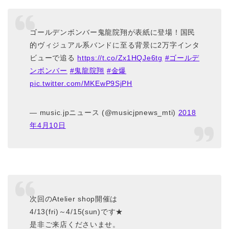
ゴールデンボンバー鬼龍院翔が表紙に登場！国民
的ヴィジュアル系バンドに至る背景に2万字インタ
ビューで追る
https://t.co/Zx1HQJe6tg
#ゴールデ
ンボンバー
#鬼龍院翔
#金爆
pic.twitter.com/MKEwP9SjPH
— music.jpニュース (@musicjpnews_mti)
2018
年4月10日
次回のAtelier shop開催は
4/13(fri)～4/15(sun)です★
是非ご来店くださいませ。