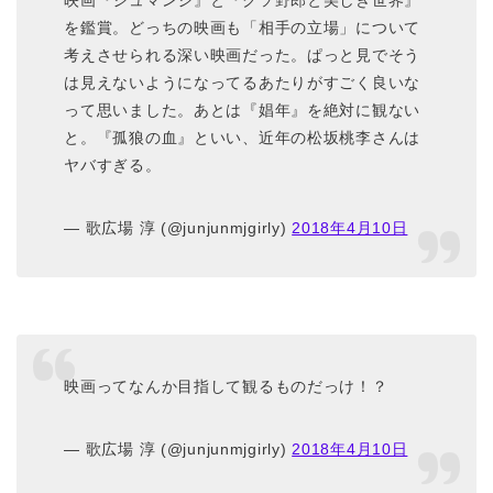
映画『ジュマンジ』と『クソ野郎と美しき世界』
を鑑賞。どっちの映画も「相手の立場」について
考えさせられる深い映画だった。ぱっと見でそう
は見えないようになってるあたりがすごく良いな
って思いました。あとは『娼年』を絶対に観ない
と。『孤狼の血』といい、近年の松坂桃李さんは
ヤバすぎる。
— 歌広場 淳 (@junjunmjgirly)
2018年4月10日
映画ってなんか目指して観るものだっけ！？
— 歌広場 淳 (@junjunmjgirly)
2018年4月10日