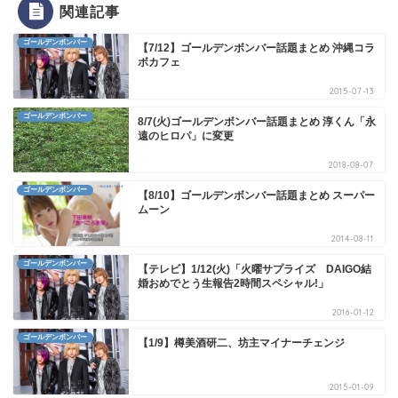
関連記事
ゴールデンボンバー
【7/12】ゴールデンボンバー話題まとめ 沖縄コラ
ボカフェ
2015-07-13
ゴールデンボンバー
8/7(火)ゴールデンボンバー話題まとめ 淳くん「永
遠のヒロパ」に変更
2018-08-07
ゴールデンボンバー
【8/10】ゴールデンボンバー話題まとめ スーパー
ムーン
2014-08-11
ゴールデンボンバー
【テレビ】1/12(火)「火曜サプライズ DAIGO結
婚おめでとう生報告2時間スペシャル!」
2016-01-12
ゴールデンボンバー
【1/9】樽美酒研二、坊主マイナーチェンジ
2015-01-09