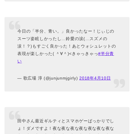
今日の「半分、青い。」良かったなー！じぃじの
スーツ姿眩しかったし…鈴愛の涙(…スズメの
涙！？)もすごく良かった！あとウォシュレットの
表現が楽しかった( ＾∀＾)<きゃっきゃっ
#半分青
い
— 歌広場 淳 (@junjunmjgirly)
2018年4月10日
田中さん最近ギルティとスマホゲーばっかりでし
ょ！ダメですよ！夜な夜な夜な夜な夜な夜な夜な