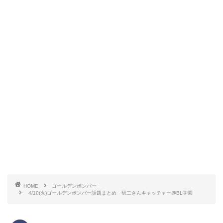
HOME
ゴールデンボンバー
4/10(火)ゴールデンボンバー話題まとめ 研二さんキャッチャー@BL学園