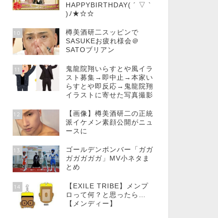
HAPPYBIRTHDAY( ´ ▽ `
)ﾉ★☆☆
樽美酒研二スッピンで
10
SASUKEお疲れ様会＠
SATOブリアン
鬼龍院翔いらすとや風イラ
11
スト募集→即中止→本家い
らすとや即反応→鬼龍院翔
イラストに寄せた写真撮影
【画像】樽美酒研二の正統
12
派イケメン素顔公開がニュ
ースに
ゴールデンボンバー「ガガ
13
ガガガガガ」MV小ネタま
とめ
【EXILE TRIBE】メンプ
14
ロって何？と思ったら…
【メンディー】