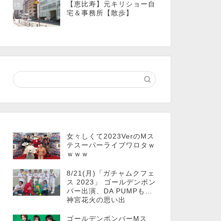
【恵比寿】元キリショー自
15
宅＆事務所【散歩】
女々しくて2023VerのMス
テスーパーライブワロタｗ
ｗｗｗ
8/21(月)「ガチャムクフェ
ス 2023」 ゴールデンボン
バー出演、DA PUMPも…
神宮花火の思い出
ゴールデンボンバーMス