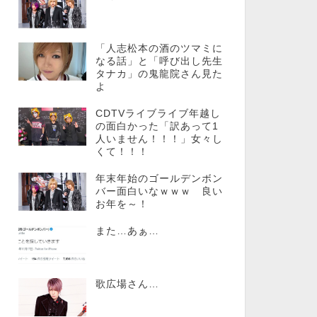
「人志松本の酒のツマミに
なる話」と「呼び出し先生
タナカ」の鬼龍院さん見た
よ
CDTVライブライブ年越し
の面白かった「訳あって1
人いません！！！」女々し
くて！！！
年末年始のゴールデンボン
バー面白いなｗｗｗ 良い
お年を～！
また…あぁ…
歌広場さん…