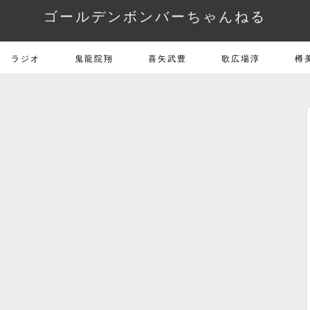
ゴールデンボンバーちゃんねる
ラジオ
鬼龍院翔
喜矢武豊
歌広場淳
樽