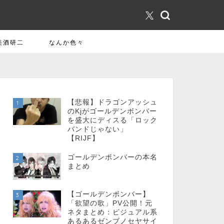
美酒研二
なんか色々
【悲報】ドラゴンアッシュ
1
のKjがゴールデンボンバー
を盛大にディスる「ロック
バンドじゃない」
【RIJF】
ゴールデンボンバーの本名
2
まとめ
【ゴールデンボンバー】
3
「欲望の歌」PV公開！元
ネタまとめ：ビジュアル系
あるあるゼンブノセヤサイ