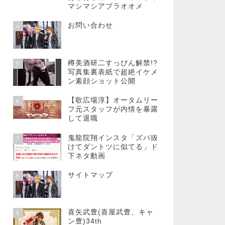
マシマシアブラオオメ
お問い合わせ
4
樽美酒研二すっぴん解禁!?
5
写真集裏表紙で超絶イケメ
ン素顔ショット公開
【歌広場淳】オータムリー
6
フ元スタッフが内情を暴露
して退職
鬼龍院翔インスタ「ズバ抜
7
けてダントツに似てる」ド
下ネタ動画
サイトマップ
8
喜矢武豊(喜屋武豊、キャ
9
ン豊)34th