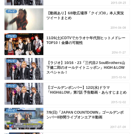
2015-09-23
テレビ
【動画あり】6/8歌広場淳「クイズ30」本人実況
ツイートまとめ
2014-06-08
テレビ
11/26(土)CDTVでカラオケ年代別ヒットメドレー
TOP10！金爆の可能性
2016-11-27
テレビ
【ラジオ】10/16・23「三代目J SoulBrothers山
下健二郎のオールナイトニッポン」HiGH＆LOW
スペシャル！
2015-10-16
テレビ
【ゴールデンボンバー】12/2(水)ドラマ
「HiGH&LOW」第7話 予告動画・あらすじまとめ
2015-12-02
テレビ
7/9(日)「JAPAN COUNTDOWN」ゴールデンボ
ンバー8秒間ライブオンエア※動画
2017-07-09