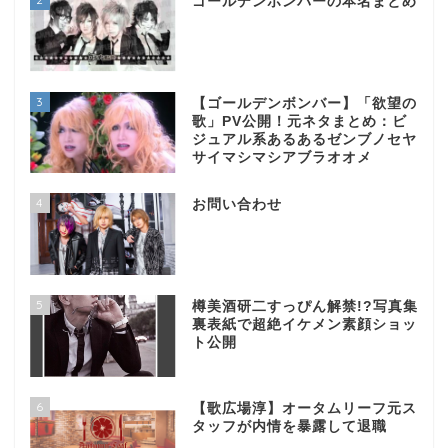
ゴールデンボンバーの本名まとめ
3
【ゴールデンボンバー】「欲望の
歌」PV公開！元ネタまとめ：ビ
ジュアル系あるあるゼンブノセヤ
サイマシマシアブラオオメ
4
お問い合わせ
5
樽美酒研二すっぴん解禁!?写真集
裏表紙で超絶イケメン素顔ショッ
ト公開
6
【歌広場淳】オータムリーフ元ス
タッフが内情を暴露して退職