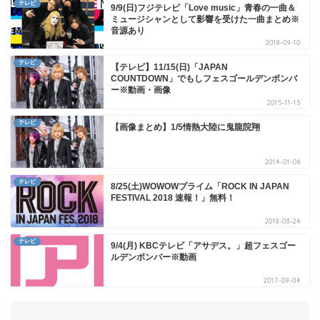
テレビ
9/9(日)フジテレビ「Love music」青春の一曲＆
ミュージシャンとして影響を受けた一曲まとめ※
音源あり
2018-09-10
テレビ
【テレビ】11/15(日)「JAPAN
COUNTDOWN」でもしフェスゴールデンボンバ
ー※動画・画像
2015-11-15
テレビ
【画像まとめ】1/5情熱大陸に鬼龍院翔
2014-01-06
テレビ
8/25(土)WOWOWプライム「ROCK IN JAPAN
FESTIVAL 2018 速報！」無料！
2018-08-24
テレビ
9/4(月) KBCテレビ「アサデス。」超フェスゴー
ルデンボンバー※動画
2017-09-04