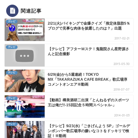
関連記事
テレビ
2/21(火)バイキングで金爆クイズ「推定体脂肪5％
ブログで見事な肉体を披露したのは？」出題
2017-02-21
テレビ
【テレビ】アフターＭステ！鬼龍院さん星野源さ
んと記念撮影
2015-05-30
テレビ
6/29(金)から5週連続！TOKYO
MX「TAKARAZUKA CAFE BREAK」歌広場淳
コメントオンエア※動画
2018-07-07
テレビ
【動画】樽美酒研二出演「とんねるずのスポーツ
王は俺だ!!-15回記念５時間スペシャル-」
2014-01-03
テレビ
【テレビ】9/23(水)「ごきげんよう SP」ゴールデ
ンボンバー歌広場淳の嫌いなコトをドッキリで検
証！※動画