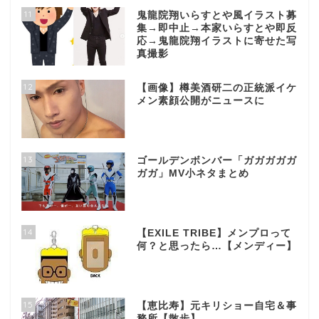
11
鬼龍院翔いらすとや風イラスト募
集→即中止→本家いらすとや即反
応→鬼龍院翔イラストに寄せた写
真撮影
12
【画像】樽美酒研二の正統派イケ
メン素顔公開がニュースに
13
ゴールデンボンバー「ガガガガガ
ガガ」MV小ネタまとめ
14
【EXILE TRIBE】メンプロって
何？と思ったら…【メンディー】
15
【恵比寿】元キリショー自宅＆事
務所【散歩】