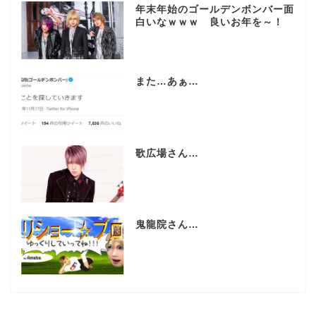
年末年始のゴールデンボンバー面
白いなｗｗｗ 良いお年を～！
また…あぁ…
歌広場さん…
鬼龍院さん…