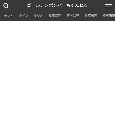
ゴールデンボンバーちゃんねる
テレビ
ライブ
ラジオ
鬼龍院翔
喜矢武豊
歌広場淳
樽美酒研