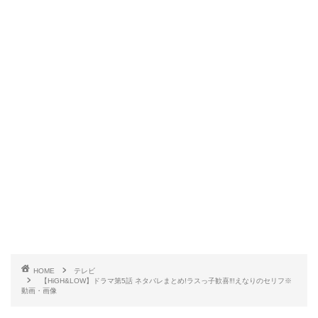
HOME
テレビ
【HiGH&LOW】ドラマ第5話 ネタバレまとめ!ラスっ子歓喜‼!えなりのセリフ※
動画・画像