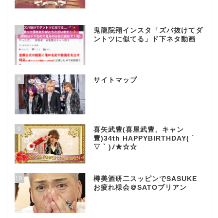
7
鬼龍院翔インスタ「ズバ抜けてダ
ントツに似てる」ド下ネタ動画
8
サイトマップ
9
喜矢武豊(喜屋武豊、キャン
豊)34th HAPPYBIRTHDAY( ´
▽ ` )ﾉ★☆☆
10
樽美酒研二スッピンでSASUKE
お疲れ様会＠SATOブリアン