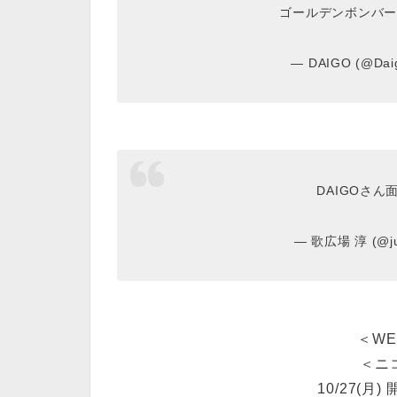
ゴールデンボンバー
— DAIGO (@Dai
DAIGOさ
— 歌広場 淳 (@jun
＜W
＜ニ
10/27(月) 