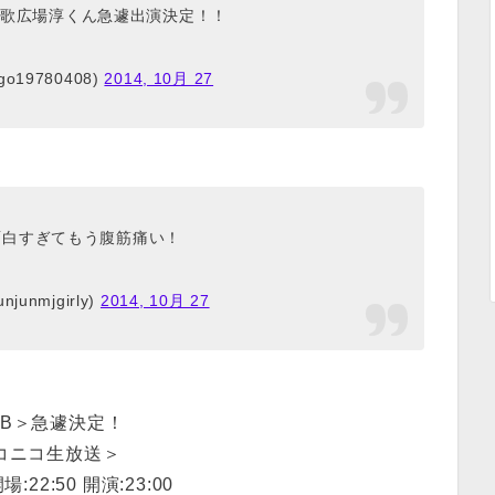
歌広場淳くん急遽出演決定！！
go19780408)
2014, 10月 27
ん面白すぎてもう腹筋痛い！
junmjgirly)
2014, 10月 27
EB＞急遽決定！
コニコ生放送＞
開場:22:50 開演:23:00