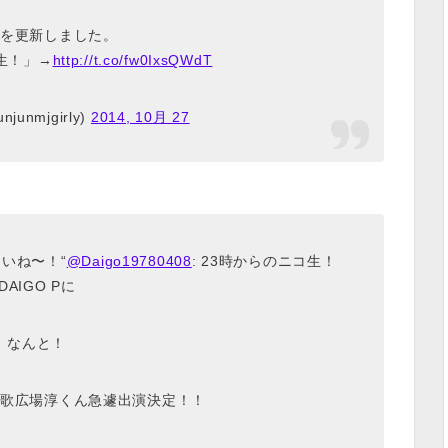
を更新しました。
生！」→
http://t.co/fw0IxsQWdT
junmjgirly)
2014, 10月 27
いね〜！“
@Daigo19780408
: 23時からのニコ生！
DAIGO Pに
なんと！
歌広場淳くん急遽出演決定！！