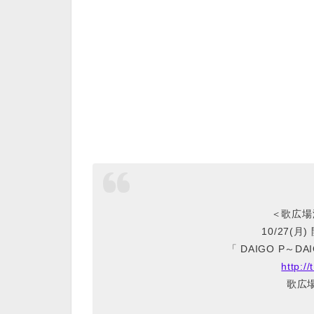
＜歌広場
10/27(月)
「 DAIGO P～D
http:/
歌広