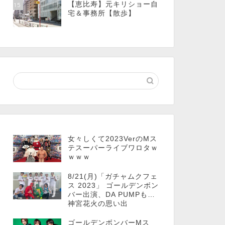
【恵比寿】元キリショー自
15
宅＆事務所【散歩】
女々しくて2023VerのMス
テスーパーライブワロタｗ
ｗｗｗ
8/21(月)「ガチャムクフェ
ス 2023」 ゴールデンボン
バー出演、DA PUMPも…
神宮花火の思い出
ゴールデンボンバーMス