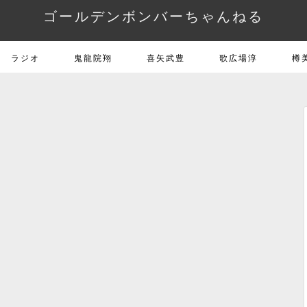
ゴールデンボンバーちゃんねる
ラジオ
鬼龍院翔
喜矢武豊
歌広場淳
樽