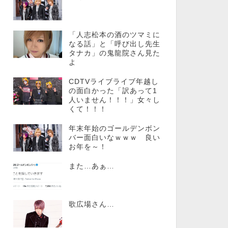
「人志松本の酒のツマミに
なる話」と「呼び出し先生
タナカ」の鬼龍院さん見た
よ
CDTVライブライブ年越し
の面白かった「訳あって1
人いません！！！」女々し
くて！！！
年末年始のゴールデンボン
バー面白いなｗｗｗ 良い
お年を～！
また…あぁ…
歌広場さん…