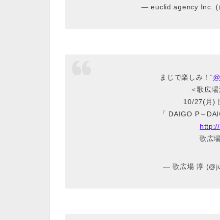
— euclid agency Inc. 
まじで楽しみ！“
@
＜歌広場
10/27(月)
「 DAIGO P～D
http:
歌広場
— 歌広場 淳 (@jun