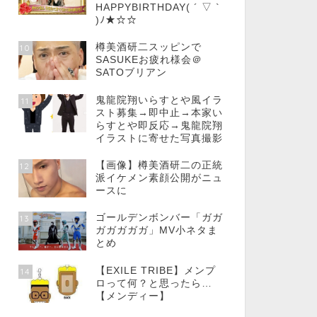
HAPPYBIRTHDAY( ´ ▽ `
)ﾉ★☆☆
樽美酒研二スッピンで
10
SASUKEお疲れ様会＠
SATOブリアン
鬼龍院翔いらすとや風イラ
11
スト募集→即中止→本家い
らすとや即反応→鬼龍院翔
イラストに寄せた写真撮影
【画像】樽美酒研二の正統
12
派イケメン素顔公開がニュ
ースに
ゴールデンボンバー「ガガ
13
ガガガガガ」MV小ネタま
とめ
【EXILE TRIBE】メンプ
14
ロって何？と思ったら…
【メンディー】