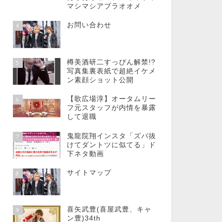
マシマシアブラオオメ
お問い合わせ
4
樽美酒研二すっぴん解禁!?
5
写真集裏表紙で超絶イケメ
ン素顔ショット公開
【歌広場淳】オータムリー
6
フ元スタッフが内情を暴露
して退職
鬼龍院翔インスタ「ズバ抜
7
けてダントツに似てる」ド
下ネタ動画
サイトマップ
8
喜矢武豊(喜屋武豊、キャ
9
ン豊)34th