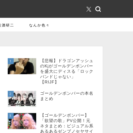
美酒研二
なんか色々
【悲報】ドラゴンアッシュ
1
のKjがゴールデンボンバー
を盛大にディスる「ロック
バンドじゃない」
【RIJF】
ゴールデンボンバーの本名
2
まとめ
【ゴールデンボンバー】
3
「欲望の歌」PV公開！元
ネタまとめ：ビジュアル系
あるあるゼンブノセヤサイ