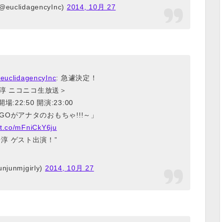
(@euclidagencyInc)
2014, 10月 27
euclidagencyInc
: 急遽決定！
淳 ニコニコ生放送＞
 開場:22:50 開演:23:00
AIGOがアナタのおもちゃ!!!～」
//t.co/mFniCkY6ju
淳 ゲスト出演！”
junmjgirly)
2014, 10月 27