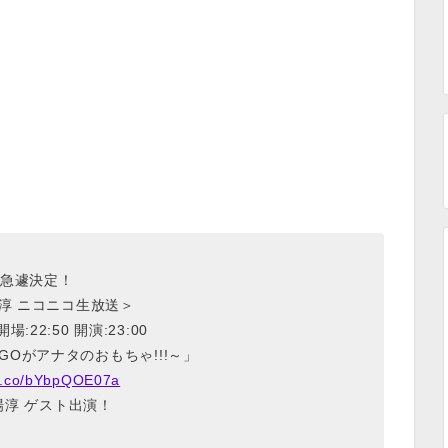
急遽決定！
淳 ニコニコ生放送＞
 開場:22:50 開演:23:00
AIGOがアナタのおもちゃ!!!～」
/t.co/bYbpQOE07a
場淳 ゲスト出演！